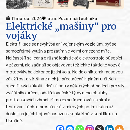
11 marca, 2024
atm
,
Pozemná technika
Elektrické „mašiny“ pro
vojáky
Elektrifikace se nevyhýbá ani vojenským vozidlům, byť se
samozřejmě využívá prozatím ve velmi omezené míře.
Nejčastěji se jedná o různé logistické elektrostroje působící
v zázemí, ale začínají se objevovat též lehké taktické vozy či
motocykly, ba dokonce jízdní kola. Nejde o nikterak masovou
záležitost a většina z nich je předurčená k plnění určitých
specifických úkolů. Ideální jsou v některých případech pro síly
zvláštního určení, odstřelovačské týmy nebo obsluhy
protitankových zbraní. Mimo experimentování s nimi a
testování těchto prostředků v mírových podmínkách už
došlo i na jejich bojové nasazení, konkrétně v konfliktu na
Ukrajině.