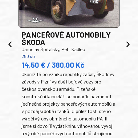
PANCEŘOVÉ AUTOMOBILY
ŠKODA
TA
Jaroslav Špitálský, Petr Kadlec
Ben
280 str.
352 s
14,50 € / 380,00 Kč
22
Okamžitě po vzniku republiky začaly Škodovy
Tank
závody v Plzni vyrábět bojové vozy pro
býva
československou armádu. Plzeňské
Rusk
konstrukční kanceláři se podařilo navrhnout
armá
jedinečné projekty pancéřových automobilů a
stře
v pozdější době i tanků. U příležitosti stého
při 
výročí výroby obrněného automobilu PA-II
blíz
jsme si dovolili vydat knihu věnovanou vývoji
tank
a výrobě pancéřových automobilů strojírnou
v lé