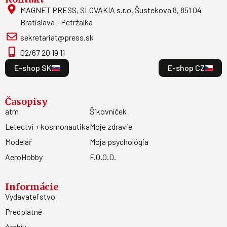
MAGNET PRESS, SLOVAKIA s.r.o. Šustekova 8, 851 04
Bratislava - Petržalka
sekretariat@press.sk
02/67 20 19 11
E-shop SK
E-shop CZ
Časopisy
atm
Šikovníček
Letectví + kosmonautika
Moje zdravie
Modelář
Moja psychológia
AeroHobby
F.O.O.D.
Informácie
Vydavateľstvo
Predplatné
Archív