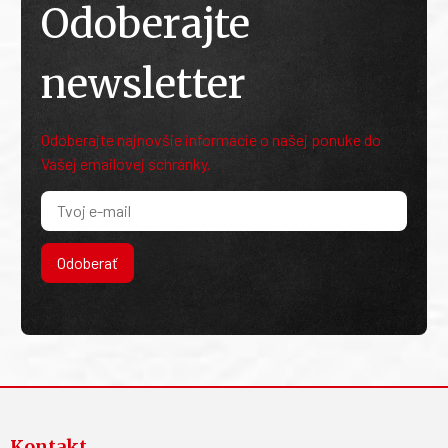
Odoberajte
newsletter
Odoberajte najnovšie informácie o našej ponuke do
Vašej emailovej schránky.
Odoberať
Kontakt