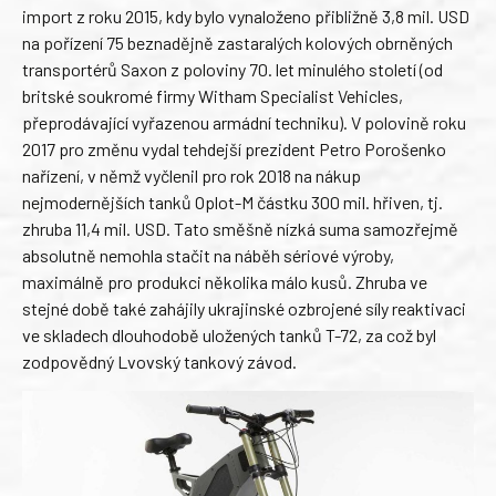
import z roku 2015, kdy bylo vynaloženo přibližně 3,8 mil. USD
na pořízení 75 beznadějně zastaralých kolových obrněných
transportérů Saxon z poloviny 70. let minulého století (od
britské soukromé firmy Witham Specialist Vehicles,
přeprodávající vyřazenou armádní techniku). V polovině roku
2017 pro změnu vydal tehdejší prezident Petro Porošenko
nařízení, v němž vyčlenil pro rok 2018 na nákup
nejmodernějších tanků Oplot-M částku 300 mil. hřiven, tj.
zhruba 11,4 mil. USD. Tato směšně nízká suma samozřejmě
absolutně nemohla stačit na náběh sériové výroby,
maximálně pro produkci několika málo kusů. Zhruba ve
stejné době také zahájily ukrajinské ozbrojené síly reaktivaci
ve skladech dlouhodobě uložených tanků T-72, za což byl
zodpovědný Lvovský tankový závod.