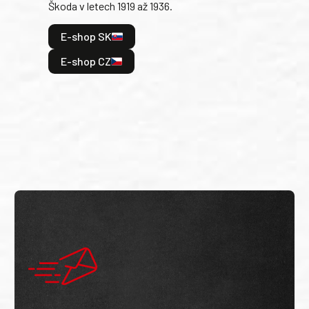
Škoda v letech 1919 až 1936.
tak 
hrdi
E-shop SK
je: 
odeh
E-shop CZ
bitv
E
E