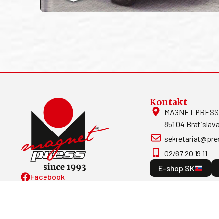
Kontakt
MAGNET PRESS, S
851 04 Bratislava
sekretariat@pre
02/67 20 19 11
E-shop SK
Facebook