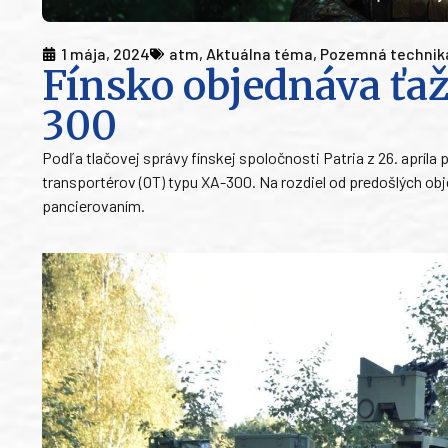
1 mája, 2024
atm
,
Aktuálna téma
,
Pozemná technik
Fínsko objednáva ťaž
300
Podľa tlačovej správy fínskej spoločnosti Patria z 26. apríla 
transportérov (OT) typu XA-300. Na rozdiel od predošlých ob
pancierovaním.