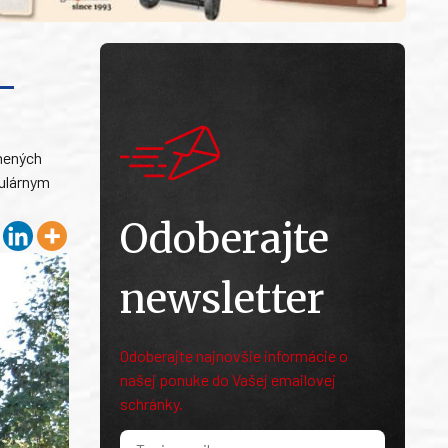
-
rnených
dulárnym
Odoberajte
newsletter
Odoberajte najnovšie informácie o
našej ponuke do Vašej emailovej
schránky.