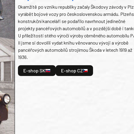
Okamžitě po vzniku republiky začaly Škodovy závody v Plz
vyrábět bojové vozy pro československou armádu. Plzeň
konstrukční kanceláři se podařilo navrhnout jedinečné
projekty pancéřových automobilů a v pozdější době i tank
U příležitosti stého výročí výroby obrněného automobilu P
II jsme si dovolili vydat knihu věnovanou vývoji a výrobě
pancéřových automobilů strojírnou Škoda v letech 1919 až
1936.
E-shop SK
E-shop CZ