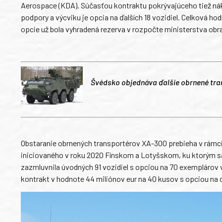
Aerospace (KDA). Súčasťou kontraktu pokrývajúceho tiež nák
podpory a výcviku je opcia na ďalších 18 vozidiel. Celková h
opcie už bola vyhradená rezerva v rozpočte ministerstva obr
Švédsko objednáva ďalšie obrnené tra
Obstaranie obrnených transportérov XA-300 prebieha v rá
iniciovaného v roku 2020 Fínskom a Lotyšskom, ku ktorým sa o 
zazmluvnila úvodných 91 vozidiel s opciou na 70 exemplárov v 
kontrakt v hodnote 44 miliónov eur na 40 kusov s opciou na ď