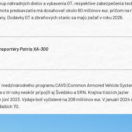
up náhradných dielov a vybavenia OT, respektíve zabezpečenia tec
odnota predsavzatia má dosahovať okolo 60 miliónov eur, pričom na r
any. Dodávky OT a zbraňových staníc sa majú začať v roku 2026.
nsportéry Patria XA-300
mci medzinárodného programu CAVS (Common Armored Vehicle Syste
tri roky neskôr pripojili aj Švédsko a SRN. Krajina tisícich jazier
júni 2023. Výdaje boli vyčíslené na 208 miliónov eur. V januári 2024
alších 70.