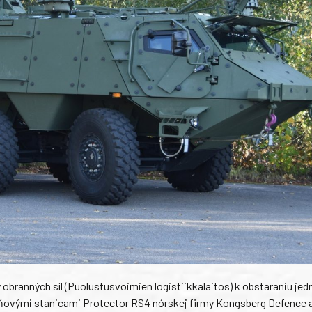
 obranných síl (Puolustusvoimien logistiikkalaitos) k obstaraniu je
aňovými stanicami Protector RS4 nórskej firmy Kongsberg Defence 