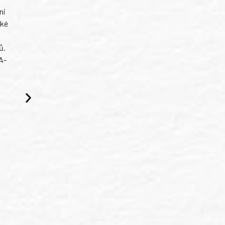
ni
ské
ů.
A-