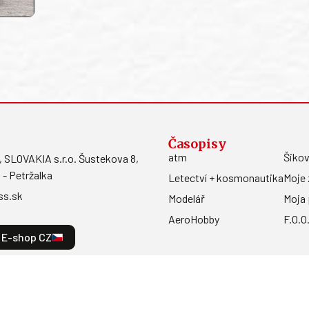
Časopisy
atm
Šikov
LOVAKIA s.r.o. Šustekova 8,
 - Petržalka
Letectví + kosmonautika
Moje 
ss.sk
Modelář
Moja 
AeroHobby
F.O.O
E-shop CZ