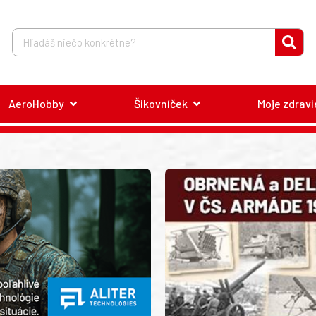
AeroHobby
Šikovníček
Moje zdravi