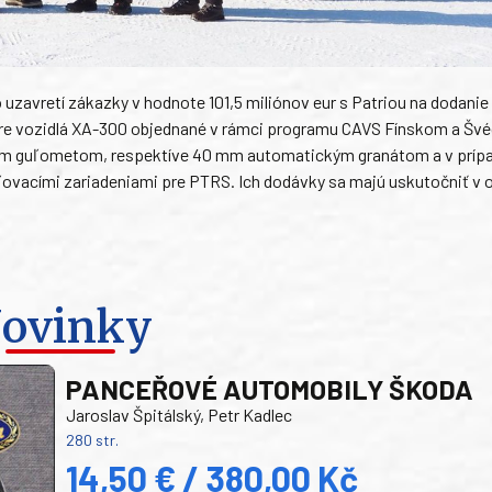
uzavretí zákazky v hodnote 101,5 miliónov eur s Patriou na dodanie
pre vozidlá XA-300 objednané v rámci programu CAVS Fínskom a Šv
 mm guľometom, respektíve 40 mm automatickým granátom a v príp
ovacími zariadeniami pre PTRS. Ich dodávky sa majú uskutočniť v 
ovinky
PANCEŘOVÉ AUTOMOBILY ŠKODA
Jaroslav Špitálský, Petr Kadlec
280 str.
14,50 € / 380,00 Kč