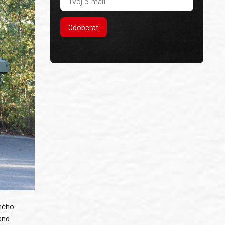
Odoberať
dného
and