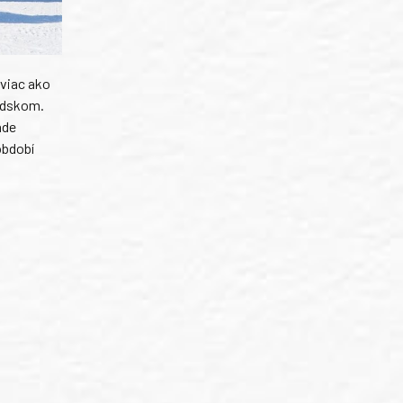
 viac ako
édskom.
ade
období