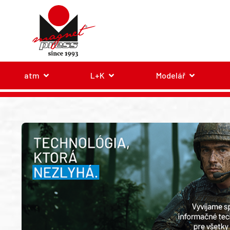
atm
L+K
Modelář