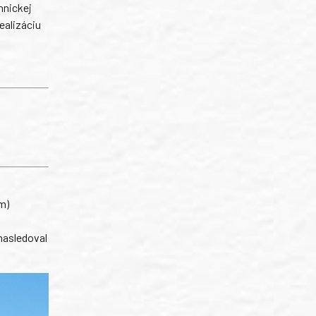
hnickej
ealizáciu
m)
 nasledoval