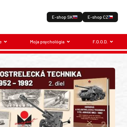
E-shop SK
E-shop CZ
e
Moja psychológia
F.O.O.D.