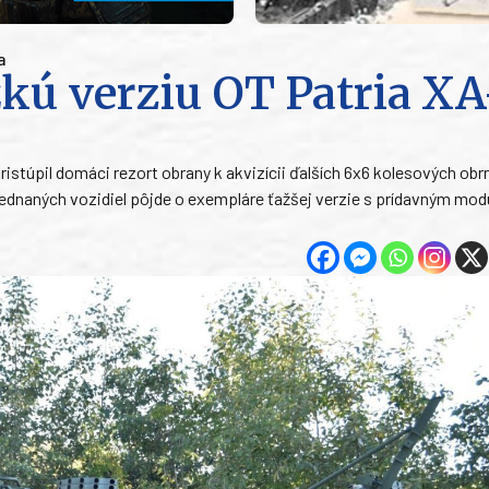
a
kú verziu OT Patria XA
pristúpil domáci rezort obrany k akvizícii ďalších 6x6 kolesových ob
jednaných vozidiel pôjde o exempláre ťažšej verzie s prídavným mo