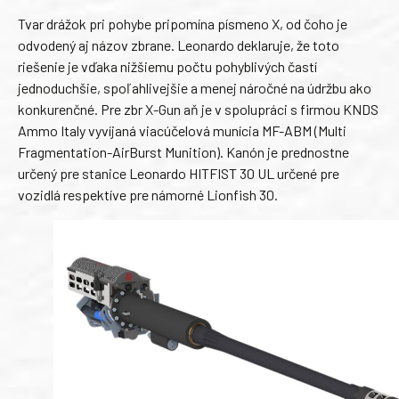
Tvar drážok pri pohybe pripomína písmeno X, od čoho je
odvodený aj názov zbrane. Leonardo deklaruje, že toto
riešenie je vďaka nižšiemu počtu pohyblivých častí
jednoduchšie, spoľahlivejšie a menej náročné na údržbu ako
konkurenčné. Pre zbr X-Gun aň je v spolupráci s firmou KNDS
Ammo Italy vyvíjaná viacúčelová munícia MF-ABM (Multi
Fragmentation-AirBurst Munition). Kanón je prednostne
určený pre stanice Leonardo HITFIST 30 UL určené pre
vozidlá respektíve pre námorné Lionfish 30.