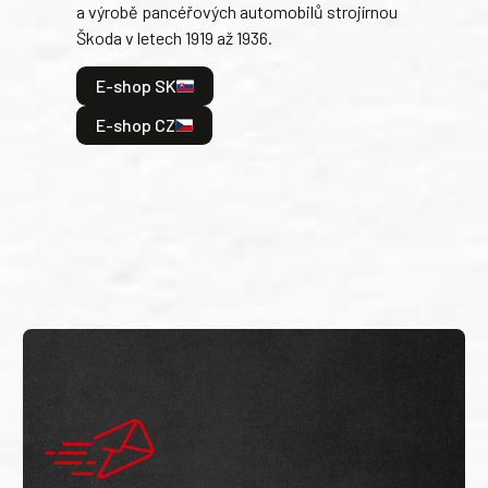
a výrobě pancéřových automobilů strojírnou
v lé
Škoda v letech 1919 až 1936.
tak 
hrdi
E-shop SK
je: 
odeh
E-shop CZ
bitv
E
E