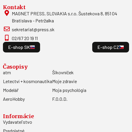
Kontakt
MAGNET PRESS, SLOVAKIA s.r.o. Šustekova 8, 851 04
Bratislava - Petržalka
sekretariat@press.sk
02/67 20 19 11
E-shop SK
E-shop CZ
Časopisy
atm
Šikovníček
Letectví + kosmonautika
Moje zdravie
Modelář
Moja psychológia
AeroHobby
F.O.O.D.
Informácie
Vydavateľstvo
Predplatné