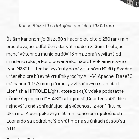
Kanón Blaze30 strieľajúci muníciou 30×113 mm.
Ďalším kanónom je Blaze30 s kadenciou okolo 250 rán/ min
predstavujúci odľahčený derivát modelu X-Gun strieľajúci
menej výkonnou muníciou 30×113 mm. Zbraň vyvíjaná od
minulého roku je koncipovaná ako náprotivok amerického
typu M230LF. Ten bol vyvinutý na báze kanónu M230 pôvodne
určeného pre bitevné vrtuľníky rodiny AH-64 Apache. Blaze30
má nahradiť 12,7 mm guľomety v zbraňových staniciach
Lionfish a HITROLE Light, ktoré získajú vďaka podstatne
účinnejšej munícii MF-ABM schopnosť „Counter-UAS“. Ide o
najnovší trend zohľadňujúci aj skúsenosti z konfliktu na
Ukrajine. K perspektívnym 30 mm kanónom spoločnosti
Leonardo sa podrobnejšie vrátime na stránkach časopisu
ATM.