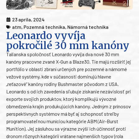
23 apríla, 2024
atm
,
Pozemná technika
,
Námorná technika
Leonardo vyvíja
pokročilé 30 mm kanóny
Talianska spoločnosť Leonardo vyvíja dva nové 30 mm
kanóny pracovne zvané X-Gun a Blaze30. Tie majú rozšíriť jej
portfólio v oblasti zbraní určených pre pozemné a námorné
vežové systémy, kde v súčasnosti dominujú hlavne
„reťazové“ kanóny rodiny Bushmaster pôvodom z USA.
Leonardo s od ich zavedenia sľubuje získanie nezávislosť pri
exporte svojich produktov, ktorý komplikujú vývozné
obmedzenia krajín produkujúcich kanóny. Jedným z prínosov
perspektívnych systémov má byť aj schopnosť streľby
programovateľnou muníciou kategórie ABM (Air-Burst
Munition). Jej zásluhou sa výrazne zvýši ich účinnosť proti
dronom rôznych kategórií vrátane najmenších typov (rola