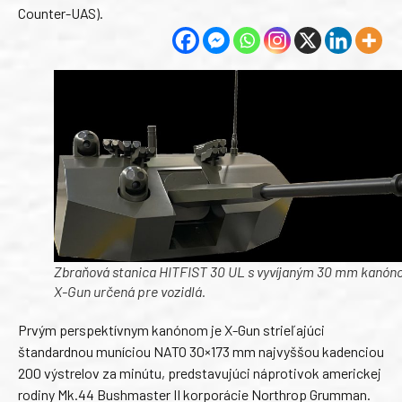
Counter-UAS).
Zbraňová stanica HITFIST 30 UL s vyvíjaným 30 mm kanó
X-Gun určená pre vozidlá.
Prvým perspektívnym kanónom je X-Gun strieľajúci
štandardnou muníciou NATO 30×173 mm najvyššou kadenciou
200 výstrelov za minútu, predstavujúci náprotivok americkej
rodiny Mk.44 Bushmaster II korporácie Northrop Grumman.