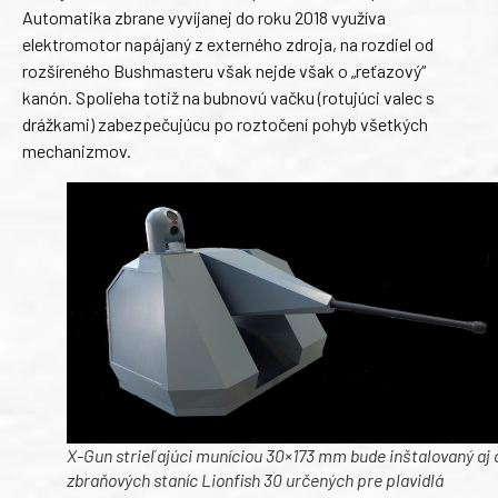
Automatika zbrane vyvíjanej do roku 2018 využíva
elektromotor napájaný z externého zdroja, na rozdiel od
rozšíreného Bushmasteru však nejde však o „reťazový“
kanón. Spolieha totiž na bubnovú vačku (rotujúci valec s
drážkami) zabezpečujúcu po roztočení pohyb všetkých
mechanizmov.
X-Gun strieľajúci muníciou 30×173 mm bude inštalovaný aj 
zbraňových staníc Lionfish 30 určených pre plavidlá