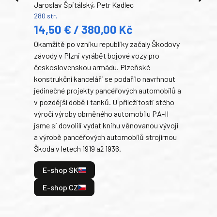
Jaroslav Špitálský, Petr Kadlec
Ben
280 str.
352 s
14,50 € / 380,00 Kč
22
Okamžitě po vzniku republiky začaly Škodovy
Tank
závody v Plzni vyrábět bojové vozy pro
býva
československou armádu. Plzeňské
Rusk
konstrukční kanceláři se podařilo navrhnout
armá
jedinečné projekty pancéřových automobilů a
stře
v pozdější době i tanků. U příležitosti stého
při 
výročí výroby obrněného automobilu PA-II
blíz
jsme si dovolili vydat knihu věnovanou vývoji
tank
a výrobě pancéřových automobilů strojírnou
v lé
Škoda v letech 1919 až 1936.
tak 
hrdi
E-shop SK
je: 
odeh
E-shop CZ
bitv