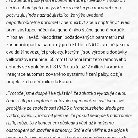
sérii technických analýz, které v některých parametrech
potvrzují, jinde naznačují riziko, že výše uvedené
nepodkročitelné parametry nemusí být zcela naplněny,“
uvedl
první zástupce náčelníka generálního štábu generálporučík
Miroslav Hlaváč. Nedodržení požadovaných parametrů má
zásadní dopad na samotný projekt Dělo NATO, stejně jako na
dva další navazující projekty, kterými jsou výroba a dodávky
velkorážové munice 155 mm (finanční limit této rámcového
dohody se společností STV Group je až 12 miliard korun), a
Integrace automatizovaného systému řízení palby, což je
projekt za téměř miliardu korun.
„Protože jsme dospěli ke zjištění, že zakázka vykazuje celou
řadu rizik pro naplnění smluvních ujednání, oslovil jsem své
protějšky ze společnosti KNDS a francouzského úřadu pro
vyzbrojování. Upozornil jsem je, že pokud nedojde k odstranění
rizik, může to v konečném důsledku vést až k našemu
odstoupení od uzavřené smlouvy. Stále ale věříme, že dojde k
námi preferovanému řešení, kterým je naplnění smlouvy a k