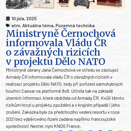
10 júla, 2025
atm
,
Aktuálna téma
,
Pozemná technika
Ministryně Černochová
informovala Vládu ČR
o závažných rizicích
v projektu Dělo NATO
Ministryně obrany Jana Černochová ve středu se zástupci
Armády ČR informovala vládu ČR o závažných rizicích v
realizaci projektu Dělo NATO, tedy při pořízení samohybných
houfnic Caesar na platformě 8x8. Učinila tak na základě
úterních informací, které obdržela od Armády ČR. Kvůli těmto
rizikům hrozí u projektu zpoždění a v krajním případě i jeho
zrušení. Zakázka byla za předchozího vedení resortu v roce
2021 bez výběrového řízení zadána napřímo francouzské
společnosti Nexter, nyní KNDS France.