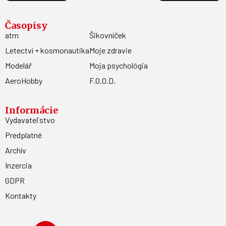
Časopisy
atm
Šikovníček
Letectví + kosmonautika
Moje zdravie
Modelář
Moja psychológia
AeroHobby
F.O.O.D.
Informácie
Vydavateľstvo
Predplatné
Archív
Inzercia
GDPR
Kontakty