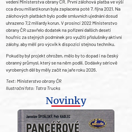
vedení Ministerstva obrany ČR. První zálohová platba ve výši
cca dvou miliard korun byla zaplacena poté 7. října 2021. Na
zálohových platbách bylo podle smluvních ujednání dosud
uhrazeno 7,2 miliardy korun. V prosinci 2022 Ministerstvo
obrany ČR uzavřelo dodatek na pořízení dalších deseti
houfnic za stejných podmínek pro využití příslušníky aktivní
zálohy, aby měli pro výcvik k dispozici stejnou techniku.
Pokud by byl projekt ohrožen, mělo by to dopad i na český
obranný průmysl, který se na něm podílí. Dodávky sériově
vyrobených děl by měly začít na jaře roku 2026.
Text: Ministerstvo obrany ČR
Ilustrační foto: Tatra Trucks
Novinky