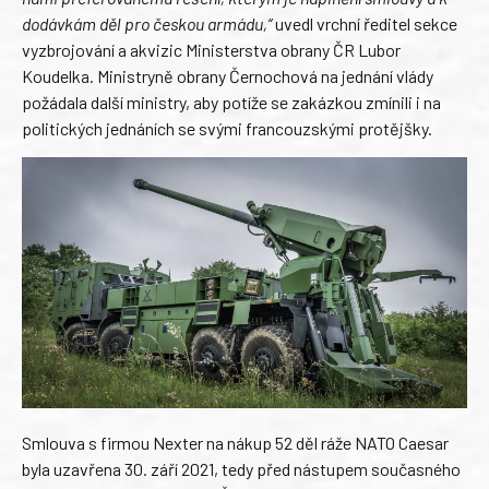
dodávkám děl pro českou armádu,“
uvedl vrchní ředitel sekce
vyzbrojování a akvizic Ministerstva obrany ČR Lubor
Koudelka. Ministryně obrany Černochová na jednání vlády
požádala další ministry, aby potíže se zakázkou zmínili i na
politických jednáních se svými francouzskými protějšky.
Smlouva s firmou Nexter na nákup 52 děl ráže NATO Caesar
byla uzavřena 30. září 2021, tedy před nástupem současného