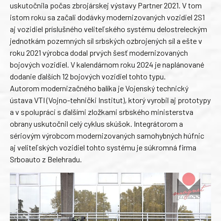
uskutočnila počas zbrojárskej výstavy Partner 2021. V tom
istom roku sa začali dodávky modernizovaných vozidiel 2S1
aj vozidiel príslušného veliteľského systému delostreleckým
jednotkám pozemných síl srbských ozbrojených síl a ešte v
roku 2021 výrobca dodal prvých šesť modernizovaných
bojových vozidiel. V kalendárnom roku 2024 je naplánované
dodanie ďalších 12 bojových vozidiel tohto typu.
Autorom modernizačného balíka je Vojenský technický
ústava VTI (Vojno-tehnički Institut), ktorý vyrobil aj prototypy
a v spolupráci s ďalšími zložkami srbského ministerstva
obrany uskutočnil celý cyklus skúšok. Integrátorom a
sériovým výrobcom modernizovaných samohybných húfnic
aj veliteľských vozidiel tohto systému je súkromná firma
Srboauto z Belehradu.