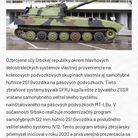
Ozbrojené sily Srbskej republiky okrem hlavňových
delostreleckých systémov vlastnej proveniencie na
kolesových podvozkových skupinách vlastnia aj samohybné
húfnice 2S1 Gvozdika na pásových podvozkoch. Tieto
zbraňové systémy bývalá SFRJ kúpila ešte z bývalého ZSSR
vrátane samohybného veliteľského systému
nainštalovaného na pásových podvozkoch MT-LBu. V
súčasnosti Srbsko realizuje modernizačný program
samohybných 122 mm húfnic 2S1 Gvozdika a príslušného
veliteľského systému 1V12. Tento program srbský zbrojársky
priemysel inicioval v roku 2020 a prvá verejná prezentácia sa