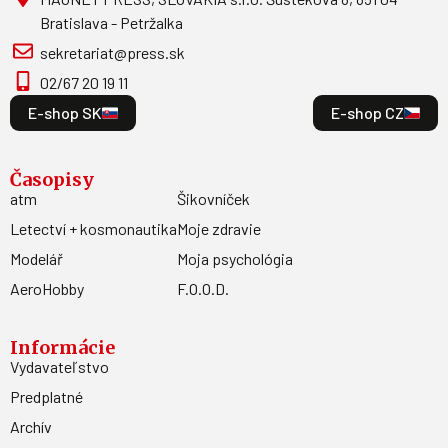
Bratislava - Petržalka
sekretariat@press.sk
02/67 20 19 11
E-shop SK
E-shop CZ
Časopisy
atm
Šikovníček
Letectví + kosmonautika
Moje zdravie
Modelář
Moja psychológia
AeroHobby
F.O.O.D.
Informácie
Vydavateľstvo
Predplatné
Archív