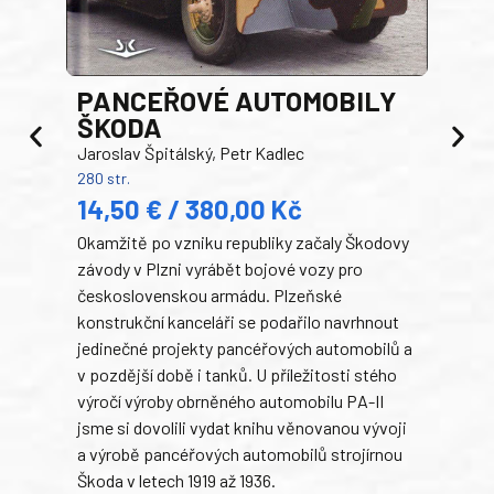
PANCEŘOVÉ AUTOMOBILY
ŠKODA
TA
Jaroslav Špitálský, Petr Kadlec
Ben
280 str.
352 s
14,50 € / 380,00 Kč
22
Okamžitě po vzniku republiky začaly Škodovy
Tank
závody v Plzni vyrábět bojové vozy pro
býva
československou armádu. Plzeňské
Rusk
konstrukční kanceláři se podařilo navrhnout
armá
jedinečné projekty pancéřových automobilů a
stře
v pozdější době i tanků. U příležitosti stého
při 
výročí výroby obrněného automobilu PA-II
blíz
jsme si dovolili vydat knihu věnovanou vývoji
tank
a výrobě pancéřových automobilů strojírnou
v lé
Škoda v letech 1919 až 1936.
tak 