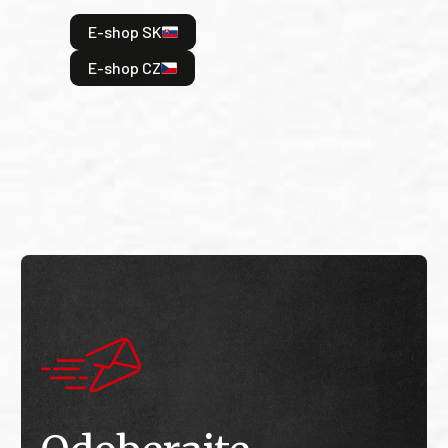
hrdi
E-shop SK
je: 
odeh
E-shop CZ
bitv
E
E