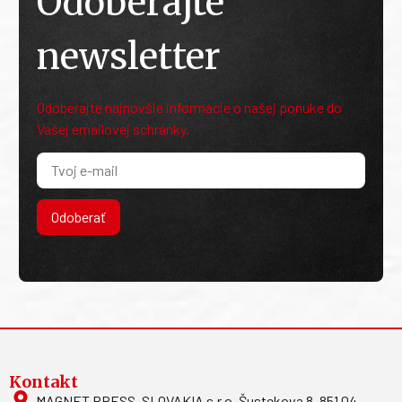
Odoberajte
newsletter
Odoberajte najnovšie informácie o našej ponuke do
Vašej emailovej schránky.
Odoberať
Kontakt
MAGNET PRESS, SLOVAKIA s.r.o. Šustekova 8, 851 04