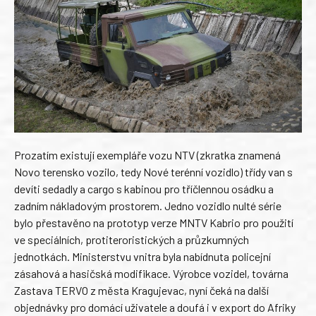
Prozatím existují exempláře vozu NTV (zkratka znamená
Novo terensko vozilo, tedy Nové terénní vozidlo) třídy van s
devíti sedadly a cargo s kabinou pro tříčlennou osádku a
zadním nákladovým prostorem. Jedno vozidlo nulté série
bylo přestavěno na prototyp verze MNTV Kabrio pro použití
ve speciálních, protiteroristických a průzkumných
jednotkách. Ministerstvu vnitra byla nabídnuta policejní
zásahová a hasičská modifikace. Výrobce vozidel, továrna
Zastava TERVO z města Kragujevac, nyní čeká na další
objednávky pro domácí uživatele a doufá i v export do Afriky