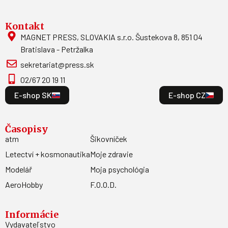
Kontakt
MAGNET PRESS, SLOVAKIA s.r.o. Šustekova 8, 851 04
Bratislava - Petržalka
sekretariat@press.sk
02/67 20 19 11
E-shop SK
E-shop CZ
Časopisy
atm
Šikovníček
Letectví + kosmonautika
Moje zdravie
Modelář
Moja psychológia
AeroHobby
F.O.O.D.
Informácie
Vydavateľstvo