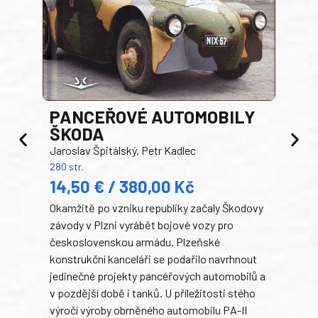
PANCEŘOVÉ AUTOMOBILY
ŠKODA
TA
Jaroslav Špitálský, Petr Kadlec
Ben
280 str.
352 s
14,50 € / 380,00 Kč
22
Okamžitě po vzniku republiky začaly Škodovy
Tank
závody v Plzni vyrábět bojové vozy pro
býva
československou armádu. Plzeňské
Rusk
konstrukční kanceláři se podařilo navrhnout
armá
jedinečné projekty pancéřových automobilů a
stře
v pozdější době i tanků. U příležitosti stého
při 
výročí výroby obrněného automobilu PA-II
blíz