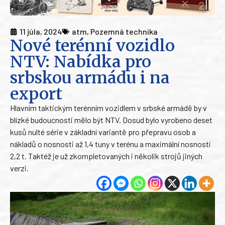
11 júla, 2024
atm
,
Pozemná technika
Nové terénní vozidlo
NTV: Nabídka pro
srbskou armádu i na
export
Hlavním taktickým terénním vozidlem v srbské armádě by v
blízké budoucnosti mělo být NTV. Dosud bylo vyrobeno deset
kusů nulté série v základní variantě pro přepravu osob a
nákladů o nosnosti až 1,4 tuny v terénu a maximální nosnosti
2,2 t. Taktéž je už zkompletovaných i několik strojů jiných
verzi.