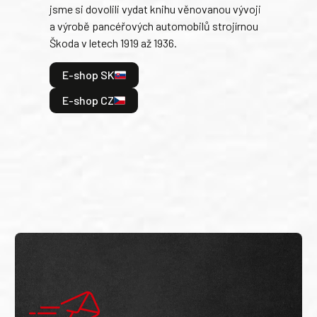
jsme si dovolili vydat knihu věnovanou vývoji
tank
a výrobě pancéřových automobilů strojírnou
v lé
Škoda v letech 1919 až 1936.
tak 
hrdi
E-shop SK
je: 
odeh
E-shop CZ
bitv
E
E