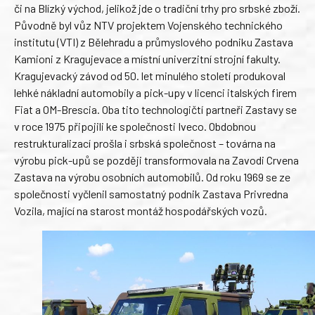
či na Blízký východ, jelikož jde o tradiční trhy pro srbské zboží.
Původně byl vůz NTV projektem Vojenského technického
institutu (VTI) z Bělehradu a průmyslového podniku Zastava
Kamioni z Kragujevace a místní univerzitní strojní fakulty.
Kragujevacký závod od 50. let minulého století produkoval
lehké nákladní automobily a pick-upy v licenci italských firem
Fiat a OM-Brescia. Oba tito technologičtí partneři Zastavy se
v roce 1975 připojili ke společnosti Iveco. Obdobnou
restrukturalizací prošla i srbská společnost – továrna na
výrobu pick-upů se později transformovala na Zavodi Crvena
Zastava na výrobu osobních automobilů. Od roku 1969 se ze
společnosti vyčlenil samostatný podnik Zastava Privredna
Vozila, mající na starost montáž hospodářských vozů.