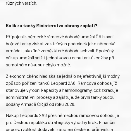
různých verzích.
Kolik za tanky Ministerstvo obrany zaplatí?
Připojení k německé rámcové dohodě umožní ČR hlavní
bojové tanky získat za stejných podmínek jako německá
armáda i jako jiné země, které dohodu schválí. Společný
nákup umožnil snížit jednotkovou cenu tanků, což by při
samotném nákupu nebylo možné.
Z ekonomického hlediska se jedná o nejefektivnější možný
způsob pořízení tanků Leopard 2A8. Rámcová dohoda již
stanovuje výrobní kapacity a harmonogramy, což zkracuje
administrativní procesy a zajišťuje, že první tanky budou
dodány Armádě ČR již od roku 2028.
Nákup Leopardu 2A8 přes německou rámcovou dohodu je
pro Českou republiku strategicky výhodný krok. Finanční
úspory, rychlost dodávek, zapojení českého průmyslu a