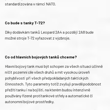
standardizována v rámci NATO.
Co bude s tanky T-72?
Díky dodávkám tanků Leopard 2A4 a později 2A8 bude
možné stroje T-72 vyřazovat z výzbroje.
Co od hlavních bojových tanků chceme?
Hlavní bojový tank musí být schopen za všech situací účinně
ničit pozemní cíle všech druhů a mít vysokou úroveň
pohyblivosti při všech předpokládaných taktických
činnostech. Tyto parametry totiž zvyšují pravděpodobnost
přežití tanku i na bojišti, na kterém budou intenzivně
používány řízené protitankové střely a automatické či
autonomní bojové prostředky.