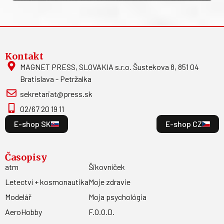
Kontakt
MAGNET PRESS, SLOVAKIA s.r.o. Šustekova 8, 851 04
Bratislava - Petržalka
sekretariat@press.sk
02/67 20 19 11
E-shop SK
E-shop CZ
Časopisy
atm
Šikovníček
Letectví + kosmonautika
Moje zdravie
Modelář
Moja psychológia
AeroHobby
F.O.O.D.