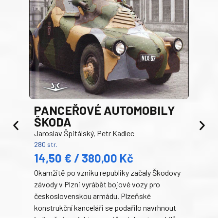
PANCEŘOVÉ AUTOMOBILY
ŠKODA
TA
Jaroslav Špitálský, Petr Kadlec
Ben
280 str.
352 s
14,50 € / 380,00 Kč
22
Okamžitě po vzniku republiky začaly Škodovy
Tank
závody v Plzni vyrábět bojové vozy pro
býva
československou armádu. Plzeňské
Rusk
konstrukční kanceláři se podařilo navrhnout
armá