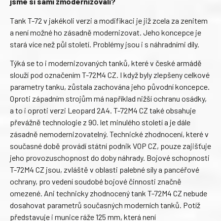
jsme si sami zmodernizovali?
Tank T-72 v jakékoli verzi a modifikaci je již zcela za zenitem
a není možné ho zásadně modernizovat. Jeho koncepce je
stará více než půl století. Problémy jsou i s náhradními díly.
Týká se to i modernizovaných tanků, které v české armádě
slouží pod označením T-72M4 CZ. I když byly zlepšeny celkové
parametry tanku, zůstala zachována jeho původní koncepce.
Oproti západním strojům má například nižší ochranu osádky,
a to i oproti verzi Leopard 2A4. T-72M4 CZ také obsahuje
převážně technologie z 90. let minulého století a je dále
zásadně nemodernizovatelný. Technické zhodnocení, které v
současné době provádí státní podnik VOP CZ, pouze zajišťuje
jeho provozuschopnost do doby náhrady. Bojové schopnosti
T-72M4 CZ jsou, zvláště v oblasti palebné síly a pancéřové
ochrany, pro vedení soudobé bojové činnosti značně
omezené. Ani technicky zhodnocený tank T-72M4 CZ nebude
dosahovat parametrů současných moderních tanků. Potíž
představuje i munice ráže 125 mm, která není