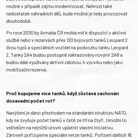
možné v případě zájmu modernizovat. Nehrozí také
nedostatek náhradních dílů, bude možné je tedy provozovat
dlouhodobě.
Po roce 2030 by Armáda ČR mohla mít k dispozici v aktivní
službě nebo v rezervách přes 120 bojových tanků Leopard 2
dvou typů a speciálních vozidel na podvozku tanku Leopard
2. Tanky 2A4 budou postupně nahrazovány novými 2A8 a
budou dále využívány aktivní zálohou, k výcviku nebo jako
mobilizační rezerva.
Proč kupujeme více tanků, když zůstává zachován
dosavadní počet rot?
Navýšení je dáno přechodem na standardní strukturu NATO,
kdy se zvyšuje počet tanků v četě ze tří na čtyři. Umožní to
velitelům na nejnižší úrovni uplatnit vlastní iniciativu.
Zároveň pořizujeme speciální verze tanků. Pořízení dalších 16