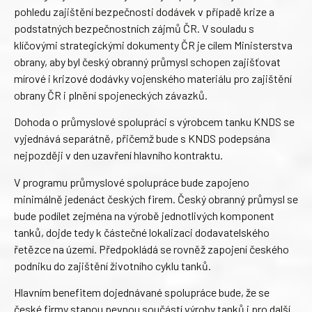
pohledu zajištění bezpečnosti dodávek v případě krize a
podstatných bezpečnostních zájmů ČR. V souladu s
klíčovými strategickými dokumenty ČR je cílem Ministerstva
obrany, aby byl český obranný průmysl schopen zajišťovat
mírové i krizové dodávky vojenského materiálu pro zajištění
obrany ČR i plnění spojeneckých závazků.
Dohoda o průmyslové spolupráci s výrobcem tanku KNDS se
vyjednává separátně, přičemž bude s KNDS podepsána
nejpozději v den uzavření hlavního kontraktu.
V programu průmyslové spolupráce bude zapojeno
minimálně jedenáct českých firem. Český obranný průmysl se
bude podílet zejména na výrobě jednotlivých komponent
tanků, dojde tedy k částečné lokalizaci dodavatelského
řetězce na území. Předpokládá se rovněž zapojení českého
podniku do zajištění životního cyklu tanků.
Hlavním benefitem dojednávané spolupráce bude, že se
české firmy stanou pevnou součástí výroby tanků i pro další