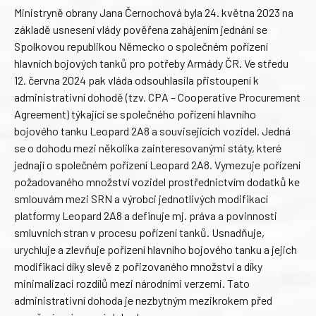
Ministryně obrany Jana Černochová byla 24. května 2023 na
základě usnesení vlády pověřena zahájením jednání se
Spolkovou republikou Německo o společném pořízení
hlavních bojových tanků pro potřeby Armády ČR. Ve středu
12. června 2024 pak vláda odsouhlasila přistoupení k
administrativní dohodě (tzv. CPA – Cooperative Procurement
Agreement) týkající se společného pořízení hlavního
bojového tanku Leopard 2A8 a souvisejících vozidel. Jedná
se o dohodu mezi několika zainteresovanými státy, které
jednají o společném pořízení Leopard 2A8. Vymezuje pořízení
požadovaného množství vozidel prostřednictvím dodatků ke
smlouvám mezi SRN a výrobci jednotlivých modifikací
platformy Leopard 2A8 a definuje mj. práva a povinnosti
smluvních stran v procesu pořízení tanků. Usnadňuje,
urychluje a zlevňuje pořízení hlavního bojového tanku a jejich
modifikací díky slevě z pořizovaného množství a díky
minimalizaci rozdílů mezi národními verzemi. Tato
administrativní dohoda je nezbytným mezikrokem před