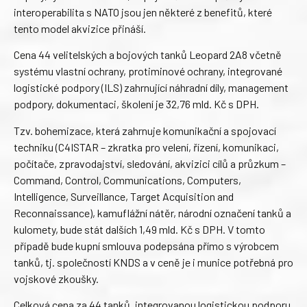
interoperabilita s NATO jsou jen některé z benefitů, které
tento model akvizice přináší.
Cena 44 velitelských a bojových tanků Leopard 2A8 včetně
systému vlastní ochrany, protiminové ochrany, integrované
logistické podpory (ILS) zahrnující náhradní díly, management
podpory, dokumentaci, školení je 32,76 mld. Kč s DPH.
Tzv. bohemizace, která zahrnuje komunikační a spojovací
techniku (C4ISTAR – zkratka pro velení, řízení, komunikaci,
počítače, zpravodajství, sledování, akvizici cílů a průzkum –
Command, Control, Communications, Computers,
Intelligence, Surveillance, Target Acquisition and
Reconnaissance), kamuflážní nátěr, národní označení tanků a
kulomety, bude stát dalších 1,49 mld. Kč s DPH. V tomto
případě bude kupní smlouva podepsána přímo s výrobcem
tanků, tj. společností KNDS a v ceně je i munice potřebná pro
vojskové zkoušky.
Celková cena za 44 tanků, integrovanou logistickou podporu,