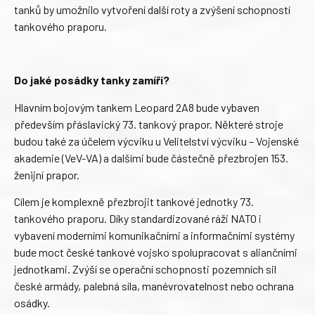
tanků by umožnilo vytvoření další roty a zvýšení schopností
tankového praporu.
Do jaké posádky tanky zamíří?
Hlavním bojovým tankem Leopard 2A8 bude vybaven
především přáslavický 73. tankový prapor. Některé stroje
budou také za účelem výcviku u Velitelství výcviku – Vojenské
akademie (VeV-VA) a dalšími bude částečně přezbrojen 153.
ženijní prapor.
Cílem je komplexně přezbrojit tankové jednotky 73.
tankového praporu. Díky standardizované ráži NATO i
vybavení moderními komunikačními a informačními systémy
bude moct české tankové vojsko spolupracovat s aliančními
jednotkami. Zvýší se operační schopnosti pozemních sil
české armády, palebná síla, manévrovatelnost nebo ochrana
osádky.