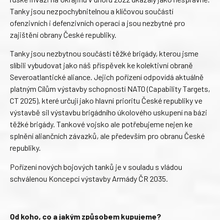
Tanky jsou nezpochybnitelnou a klíčovou součástí
ofenzivních i defenzivních operací a jsou nezbytné pro
zajištění obrany České republiky.
Tanky jsou nezbytnou součástí těžké brigády, kterou jsme
slíbili vybudovat jako náš příspěvek ke kolektivní obraně
Severoatlantické aliance. Jejich pořízení odpovídá aktuálně
platným Cílům výstavby schopností NATO (Capability Targets,
CT 2025), které určují jako hlavní prioritu České republiky ve
výstavbě sil výstavbu brigádního úkolového uskupení na bázi
těžké brigády. Tankové vojsko ale potřebujeme nejen ke
splnění aliančních závazků, ale především pro obranu České
republiky.
Pořízení nových bojových tanků je v souladu s vládou
schválenou Koncepcí výstavby Armády ČR 2035.
Od koho, co a jakým způsobem kupujeme?