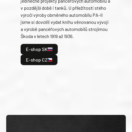
jedinečné projekty pancéřových automobilů a
stře
v pozdější době i tanků. U příležitosti stého
při 
výročí výroby obrněného automobilu PA-II
blíz
jsme si dovolili vydat knihu věnovanou vývoji
tank
a výrobě pancéřových automobilů strojírnou
v lé
Škoda v letech 1919 až 1936.
tak 
hrdi
E-shop SK
je: 
odeh
E-shop CZ
bitv
E
E