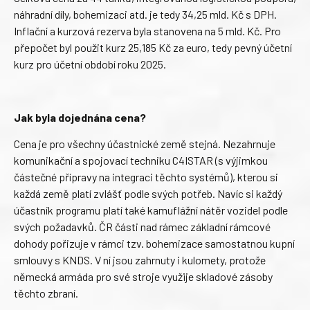
náhradní díly, bohemizaci atd. je tedy 34,25 mld. Kč s DPH.
Inflační a kurzová rezerva byla stanovena na 5 mld. Kč. Pro
přepočet byl použit kurz 25,185 Kč za euro, tedy pevný účetní
kurz pro účetní období roku 2025.
Jak byla dojednána cena?
Cena je pro všechny účastnické země stejná. Nezahrnuje
komunikační a spojovací techniku C4ISTAR (s výjimkou
částečné přípravy na integraci těchto systémů), kterou si
každá země platí zvlášť podle svých potřeb. Navíc si každý
účastník programu platí také kamuflážní nátěr vozidel podle
svých požadavků. ČR části nad rámec základní rámcové
dohody pořizuje v rámci tzv. bohemizace samostatnou kupní
smlouvy s KNDS. V ní jsou zahrnuty i kulomety, protože
německá armáda pro své stroje využije skladové zásoby
těchto zbraní.