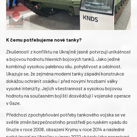
K čemu potřebujeme nové tanky?
Zkušenosti z konfliktu na Ukrajině jasně potvrzují unikátnost
a bojovou hodnotu hlavních bojových tanků. Jako jediné
kombinují vysokou palebnou sílu, pohyblivost a odolnost.
Ukazuje se, že zejména moderní tanky západní konstrukce
dokážou ochránit osádku i před novými hrozbami války
vysoké intenzity. Jejich všestrannost a vysokou bojovou
hodnotu na současném bojišti dosvědčují i vojenské operace
v Gaze.
Předchozí zpochybňování potřeby tankového vojska se ve
světle změn bezpečnostního prostředí po ruském vpádu do
Gruzie v roce 2008, obsazení Krymu v roce 2014 a následné
ruské invazi na Ukrajinu v únoru 2022 ukázaly jako nesprávné.