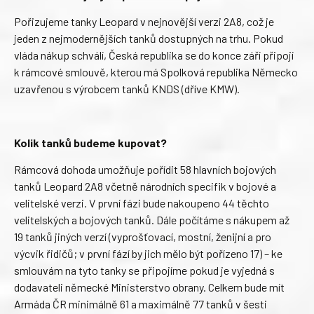
Pořizujeme tanky Leopard v nejnovější verzi 2A8, což je
jeden z nejmodernějších tanků dostupných na trhu. Pokud
vláda nákup schválí, Česká republika se do konce září připojí
k rámcové smlouvě, kterou má Spolková republika Německo
uzavřenou s výrobcem tanků KNDS (dříve KMW).
Kolik tanků budeme kupovat?
Rámcová dohoda umožňuje pořídit 58 hlavních bojových
tanků Leopard 2A8 včetně národních specifik v bojové a
velitelské verzi. V první fázi bude nakoupeno 44 těchto
velitelských a bojových tanků. Dále počítáme s nákupem až
19 tanků jiných verzí (vyprošťovací, mostní, ženijní a pro
výcvik řidičů; v první fází by jich mělo být pořízeno 17) – ke
smlouvám na tyto tanky se připojíme pokud je vyjedná s
dodavateli německé Ministerstvo obrany. Celkem bude mít
Armáda ČR minimálně 61 a maximálně 77 tanků v šesti