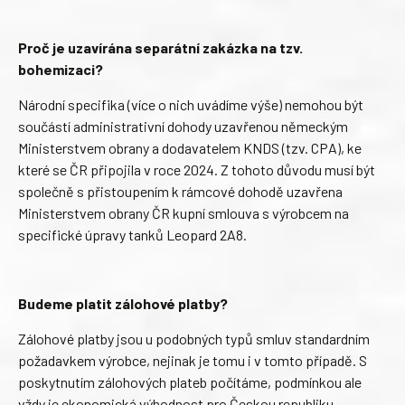
Proč je uzavírána separátní zakázka na tzv.
bohemizaci?
Národní specifika (více o nich uvádíme výše) nemohou být
součástí administrativní dohody uzavřenou německým
Ministerstvem obrany a dodavatelem KNDS (tzv. CPA), ke
které se ČR připojila v roce 2024. Z tohoto důvodu musí být
společně s přistoupením k rámcové dohodě uzavřena
Ministerstvem obrany ČR kupní smlouva s výrobcem na
specifické úpravy tanků Leopard 2A8.
Budeme platit zálohové platby?
Zálohové platby jsou u podobných typů smluv standardním
požadavkem výrobce, nejinak je tomu i v tomto případě. S
poskytnutím zálohových plateb počítáme, podmínkou ale
vždy je ekonomická výhodnost pro Českou republiku.