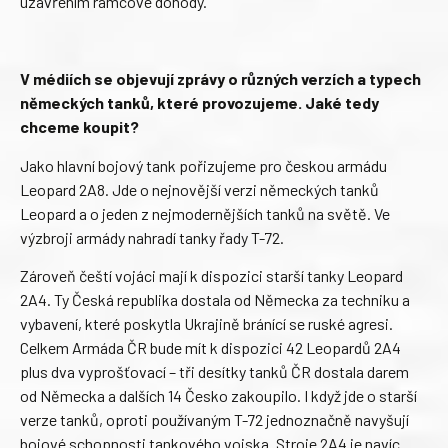
uzavřením rámcové dohody.
V médiích se objevují zprávy o různých verzích a typech
německých tanků, které provozujeme. Jaké tedy
chceme koupit?
Jako hlavní bojový tank pořizujeme pro českou armádu
Leopard 2A8. Jde o nejnovější verzi německých tanků
Leopard a o jeden z nejmodernějších tanků na světě. Ve
výzbroji armády nahradí tanky řady T-72.
Zároveň čeští vojáci mají k dispozici starší tanky Leopard
2A4. Ty Česká republika dostala od Německa za techniku a
vybavení, které poskytla Ukrajině bránící se ruské agresi.
Celkem Armáda ČR bude mít k dispozici 42 Leopardů 2A4
plus dva vyprošťovací – tři desítky tanků ČR dostala darem
od Německa a dalších 14 Česko zakoupilo. I když jde o starší
verze tanků, oproti používaným T-72 jednoznačně navyšují
bojové schopnosti tankového vojska. Stroje 2A4 je navíc