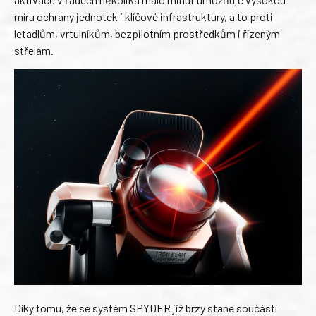
míru ochrany jednotek i klíčové infrastruktury, a to proti
letadlům, vrtulníkům, bezpilotním prostředkům i řízeným
střelám.
Díky tomu, že se systém SPYDER již brzy stane součástí