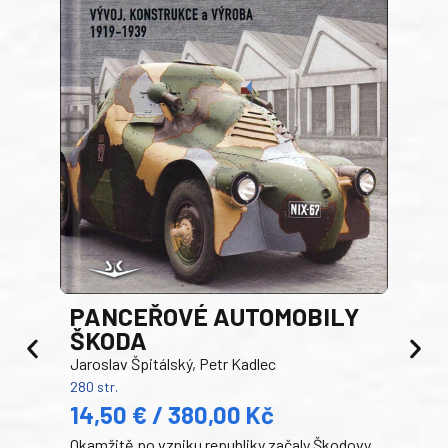
PANCEŘOVÉ AUTOMOBILY
ŠKODA
TA
Jaroslav Špitálský, Petr Kadlec
Ben
280 str.
352 s
14,50 € / 380,00 Kč
22
Okamžitě po vzniku republiky začaly Škodovy
Tank