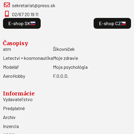
sekretariat@press.sk
02/67 20 19 11
E-shop SK
E-shop CZ
Časopisy
atm
Šikovníček
Letectví + kosmonautika
Moje zdravie
Modelář
Moja psychológia
AeroHobby
F.O.O.D.
Informácie
Vydavateľstvo
Predplatné
Archív
Inzercia