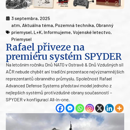
3 septembra, 2025
atm
,
Aktuálna téma
,
Pozemná technika
,
Obranný
priemysel
,
L+K
,
Informujeme
,
Vojenské letectvo
,
Priemysel
Rafael přiveze na
premiéru systém SPYDER
Na letošním ročníku Dnů NATO v Ostravě & Dnů Vzdušných sil
AČR nebude chybět ani tradiční prezentace nejvýznamnějších
reprezentantů obranného průmyslu. Společnost Rafael
Advanced Defense Systems představí model jednoho z
nejlepších systémů protivzdušné obrany současnosti –
SPYDER v konfiguraci All-in-one.