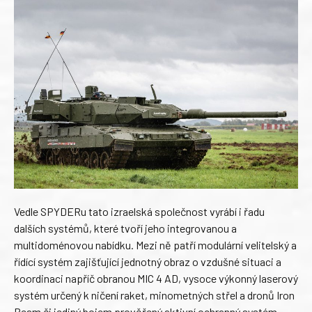
Vedle SPYDERu tato izraelská společnost vyrábí i řadu
dalších systémů, které tvoří jeho integrovanou a
multidoménovou nabídku. Mezi ně patří modulární velitelský a
řídící systém zajišťující jednotný obraz o vzdušné situaci a
koordinaci napříč obranou MIC 4 AD, vysoce výkonný laserový
systém určený k ničení raket, minometných střel a dronů Iron
Beam či jediný bojem prověřený aktivní ochranný systém