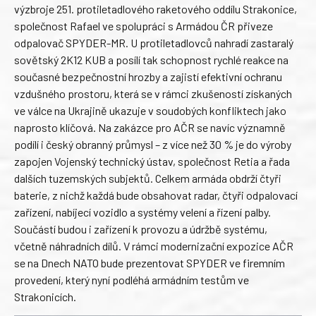
výzbroje 251. protiletadlového raketového oddílu Strakonice,
společnost Rafael ve spolupráci s Armádou ČR přiveze
odpalovač SPYDER-MR. U protiletadlovců nahradí zastaralý
sovětský 2K12 KUB a posílí tak schopnost rychlé reakce na
současné bezpečnostní hrozby a zajistí efektivní ochranu
vzdušného prostoru, která se v rámci zkušeností získaných
ve válce na Ukrajině ukazuje v soudobých konfliktech jako
naprosto klíčová. Na zakázce pro AČR se navíc významně
podílí i český obranný průmysl – z více než 30 % je do výroby
zapojen Vojenský technický ústav, společnost Retia a řada
dalších tuzemských subjektů. Celkem armáda obdrží čtyři
baterie, z nichž každá bude obsahovat radar, čtyři odpalovací
zařízení, nabíjecí vozidlo a systémy velení a řízení palby.
Součástí budou i zařízení k provozu a údržbě systému,
včetně náhradních dílů. V rámci modernizační expozice AČR
se na Dnech NATO bude prezentovat SPYDER ve firemním
provedení, který nyní podléhá armádním testům ve
Strakonicích.