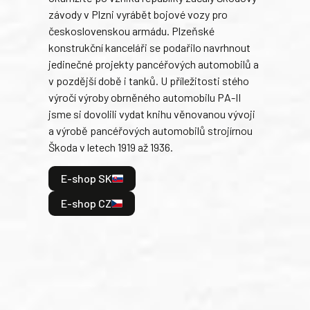
závody v Plzni vyrábět bojové vozy pro
býva
československou armádu. Plzeňské
Rusk
konstrukční kanceláři se podařilo navrhnout
armá
jedinečné projekty pancéřových automobilů a
stře
v pozdější době i tanků. U příležitosti stého
při 
výročí výroby obrněného automobilu PA-II
blíz
jsme si dovolili vydat knihu věnovanou vývoji
tank
a výrobě pancéřových automobilů strojírnou
v lé
Škoda v letech 1919 až 1936.
tak 
hrdi
E-shop SK
je: 
odeh
E-shop CZ
bitv
E
E