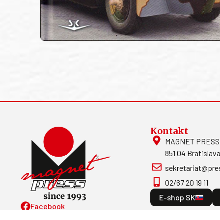
Kontakt
MAGNET PRESS, S
851 04 Bratislava
sekretariat@pre
02/67 20 19 11
E-shop SK
Facebook