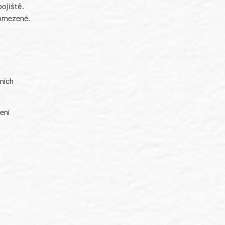
ojiště.
 omezené.
ních
ení