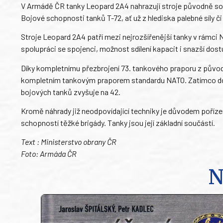
V Armádě ČR tanky Leopard 2A4 nahrazují stroje původně sov
Bojové schopnosti tanků T-72, ať už z hlediska palebné síly 
Stroje Leopard 2A4 patří mezi nejrozšířenější tanky v rámci
spolupráci se spojenci, možnost sdílení kapacit i snazší dost
Díky kompletnímu přezbrojení 73. tankového praporu z pův
kompletním tankovým praporem standardu NATO. Zatímco dos
bojových tanků zvyšuje na 42.
Kromě náhrady již neodpovídající techniky je důvodem poříze
schopností těžké brigády. Tanky jsou její základní součástí.
Text : Ministerstvo obrany ČR
Foto: Armáda ČR
N