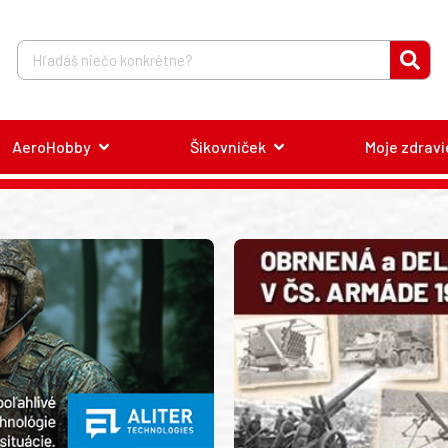
AeroHobby
Šikovníček
Moje zdravi