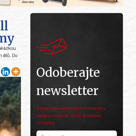
ll
rmy
zakázkou
 dílů. Do
Odoberajte
newsletter
Odoberajte najnovšie informácie o
našej ponuke do Vašej emailovej
schránky.