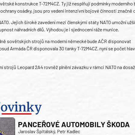
ětské konstrukce T-72M4CZ. Ty již nesplňují podmínky moderního b
či ochrany osádky, jsou pro vedení intenzivní bojové činnosti značně
 NATO. Jejich široké zavedení mezi členskými státy NATO umožní užší
upnost náhradních dílů. Výhodou je i sjednocení ráže munice.
odně sovětských strojů na moderní německé bude AČR disponovat
ud Armáda ČR disponovala 30 tanky T-72M4CZ, nyní se počet hlav
ní strojů Leopard 2A4 rovněž plnění závazku v rámci NATO na dosaž
ovinky
PANCEŘOVÉ AUTOMOBILY ŠKODA
Jaroslav Špitálský, Petr Kadlec