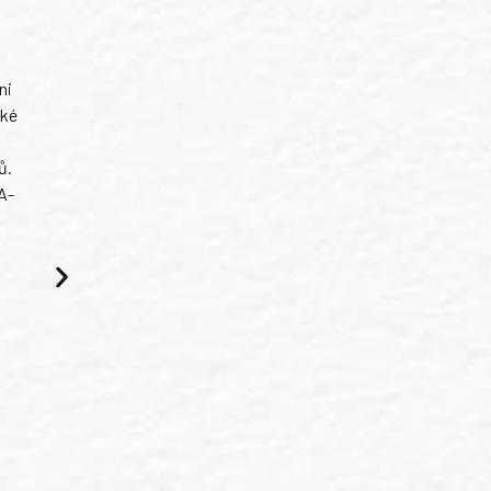
ni
ské
ů.
A-