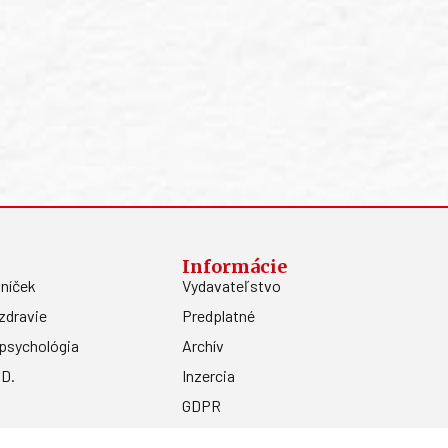
Informácie
níček
Vydavateľstvo
zdravie
Predplatné
psychológia
Archív
.D.
Inzercia
GDPR
Kontakty