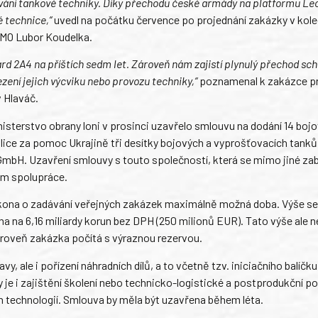
zování tankové techniky. Díky přechodu české armády na platformu Le
 technice,“
uvedl na počátku července po projednání zakázky v kole
c MO Lubor Koudelka.
d 2A4 na příštích sedm let. Zároveň nám zajistí plynulý přechod sc
zení jejich výcviku nebo provozu techniky,“
poznamenal k zakázce pr
 Hlaváč.
terstvo obrany loni v prosinci uzavřelo smlouvu na dodání 14 boj
ice za pomoc Ukrajině tři desítky bojových a vyprošťovacích tank
GmbH. Uzavření smlouvy s touto společností, která se mimo jiné za
ím spolupráce.
kona o zadávání veřejných zakázek maximálně možná doba. Výše s
 na 6,16 miliardy korun bez DPH (250 milionů EUR). Tato výše ale n
roveň zakázka počítá s výraznou rezervou.
ale i pořízení náhradních dílů, a to včetně tzv. iniciačního balíčku
y je i zajištění školení nebo technicko-logistické a postprodukční p
ch technologií. Smlouva by měla být uzavřena během léta.