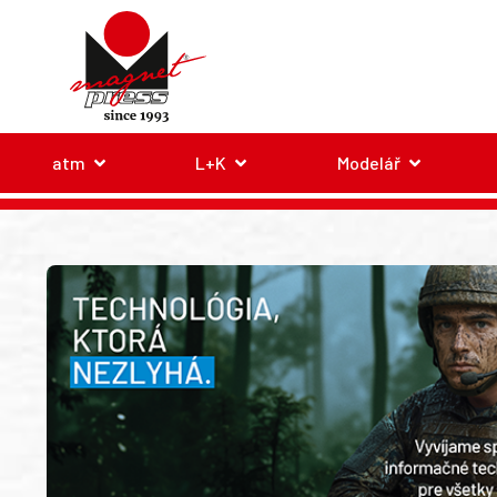
atm
L+K
Modelář