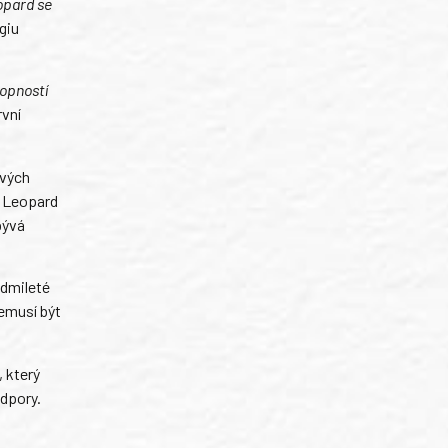
opard se
giu
hopností
vní
ových
ů Leopard
bývá
edmileté
emusí být
, který
odpory.