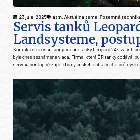
23 júla, 2025
atm
,
Aktuálna téma
,
Pozemná technik
Servis tanků Leopard
Landsysteme, postupn
Komplexní servisní podporu pro tanky Leopard 2A4 zajistí
byla dnes seznámena vláda. Firma, která ČR tanky dodává, bud
servisu postupně zapojí firmy českého obranného průmyslu.