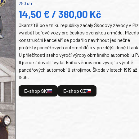
280 str.
14,50 € / 380,00 Kč
Okamžitě po vzniku republiky začaly Škodovy závody v Plz
vyrábět bojové vozy pro československou armádu. Plzeň
konstrukční kanceláři se podařilo navrhnout jedinečné
projekty pancéřových automobilů a v pozdější době i tank
U příležitosti stého výročí výroby obrněného automobilu P
II jsme si dovolili vydat knihu věnovanou vývoji a výrobě
pancéřových automobilů strojírnou Škoda v letech 1919 až
1936.
E-shop SK
E-shop CZ