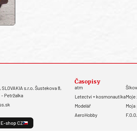
Časopisy
atm
Šikov
LOVAKIA s.r.o. Šustekova 8,
 - Petržalka
Letectví + kosmonautika
Moje 
ss.sk
Modelář
Moja 
AeroHobby
F.O.O
E-shop CZ