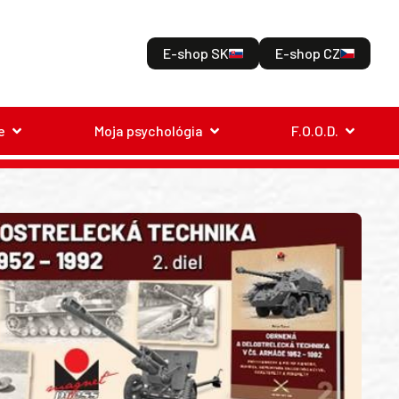
E-shop SK
E-shop CZ
e
Moja psychológia
F.O.O.D.