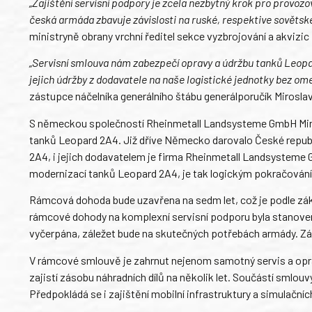
„Zajištění servisní podpory je zcela nezbytný krok pro provo
česká armáda zbavuje závislosti na ruské, respektive sovětské
ministryně obrany vrchní ředitel sekce vyzbrojování a akvizi
„Servisní smlouva nám zabezpečí opravy a údržbu tanků Leopar
jejich údržby z dodavatele na naše logistické jednotky bez ome
zástupce náčelníka generálního štábu generálporučík Miroslav
S německou společností Rheinmetall Landsysteme GmbH Minis
tanků Leopard 2A4. Již dříve Německo darovalo České republ
2A4, i jejich dodavatelem je firma Rheinmetall Landsysteme 
modernizací tanků Leopard 2A4, je tak logickým pokračován
Rámcová dohoda bude uzavřena na sedm let, což je podle zá
rámcové dohody na komplexní servisní podporu byla stanovena
vyčerpána, záležet bude na skutečných potřebách armády. Zá
V rámcové smlouvě je zahrnut nejenom samotný servis a opravy, 
zajistí zásobu náhradních dílů na několik let. Součástí smlouv
Předpokládá se i zajištění mobilní infrastruktury a simulační