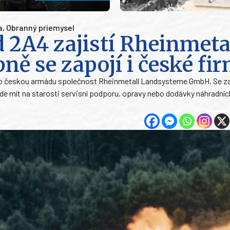
a
,
Obranný priemysel
 2A4 zajistí Rheinmeta
ě se zapojí i české fi
 pro českou armádu společnost Rheinmetall Landsysteme GmbH. Se 
e mít na starosti servisní podporu, opravy nebo dodávky náhradních