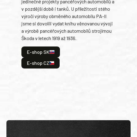
jedinečné projekty pancéřových automobilů a
stře
v pozdější době i tanků. U příležitosti stého
při 
výročí výroby obrněného automobilu PA-II
blíz
jsme si dovolili vydat knihu věnovanou vývoji
tank
a výrobě pancéřových automobilů strojírnou
v lé
Škoda v letech 1919 až 1936.
tak 
hrdi
E-shop SK
je: 
odeh
E-shop CZ
bitv
E
E