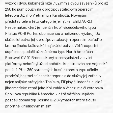
výzbrojí dvou kulometů ráže 7,62 mm a dvou závěsníků pro až
250 kg pum používala k protipovstaleckým operacím
letectva Jižního Vietnamu a Kambodži. Novějším
představitelem této kategorie je mj. Fairchild AU-23
Peacemaker, který je licenční kopií víceúčelového typu
Pilatus PC-6 Porter, obohacenou o neřízenou výzbroj. Do
služeb letectva jej k protipovstaleckým operacím zařadilo
kromě jiného královské thajské letectvo. Větší exportní
úspěch se podařil až známému typu North American
Rockwell OV-10 Bronco, který ale nevycházel z civilní
platformy, neboť byl už od počátku konstruován pro vojenské
použití. Přes 360 vyrobených kusů z tohoto typu učinilo
prodejní „bestseller“ dané kategorie a do služby jej zařadily
nejen asijské státy jako Thajsko, Filipíny či Indonésie, ale i
jihoamerické země jako Kolumbie a Venezuela či evropská
Spolková republika Německo. Ještě většího úspěchu
později dosáhl typ Cessna O-2 Skymaster, který sloužil
prioritně k hlídkovým misím.