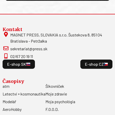
Kontakt
MAGNET PRESS, SLOVAKIA s.r.o. Šustekova 8, 851 04
Bratislava - Petržalka
sekretariat@press.sk
02/67 20 19 11
E-shop SK
E-shop CZ
Časopisy
atm
Šikovníček
Letectví + kosmonautika
Moje zdravie
Modelář
Moja psychológia
AeroHobby
F.O.O.D.