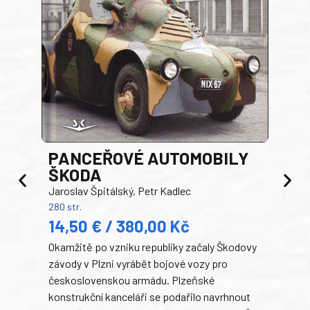
PANCEŘOVÉ AUTOMOBILY
ŠKODA
TA
Jaroslav Špitálský, Petr Kadlec
Ben
280 str.
352 s
14,50 € / 380,00 Kč
22
Okamžitě po vzniku republiky začaly Škodovy
Tank
závody v Plzni vyrábět bojové vozy pro
býva
československou armádu. Plzeňské
Rusk
konstrukční kanceláři se podařilo navrhnout
armá