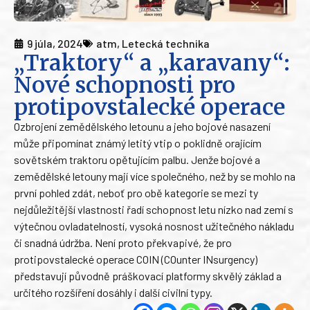
9 júla, 2024
atm
,
Letecká technika
„Traktory“ a „karavany“:
Nové schopnosti pro
protipovstalecké operace
Ozbrojení zemědělského letounu a jeho bojové nasazení
může připomínat známý letitý vtip o poklidně orajícím
sovětském traktoru opětujícím palbu. Jenže bojové a
zemědělské letouny mají více společného, než by se mohlo na
první pohled zdát, neboť pro obě kategorie se mezi ty
nejdůležitější vlastnosti řadí schopnost letu nízko nad zemí s
výtečnou ovladatelností, vysoká nosnost užitečného nákladu
či snadná údržba. Není proto překvapivé, že pro
protipovstalecké operace COIN (COunter INsurgency)
představují původně práškovací platformy skvělý základ a
určitého rozšíření dosáhly i další civilní typy.