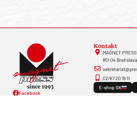
Kontakt
MAGNET PRESS, S
851 04 Bratislava
sekretariat@pre
02/67 20 19 11
E-shop SK
Facebook
Magnetpress.online
© 2023 Všetky práva vyhradené. Dizajn 
programovanie: