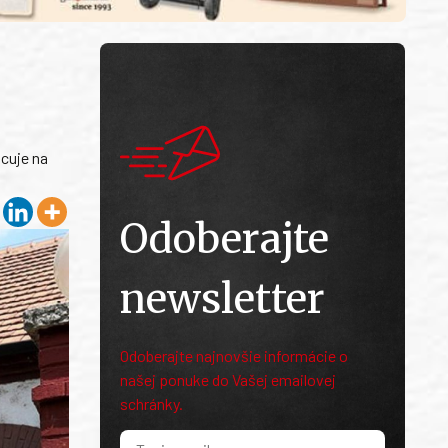
acuje na
Odoberajte
newsletter
Odoberajte najnovšie informácie o
našej ponuke do Vašej emailovej
schránky.