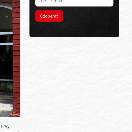
Odoberať
 Prvý