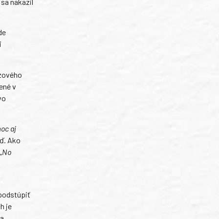
sa nakazil
de
i
ízového
ené v
vo
oc aj
aď. Ako
„No
 podstúpiť
h je
na