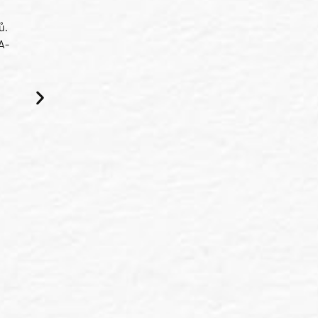
ů.
A-