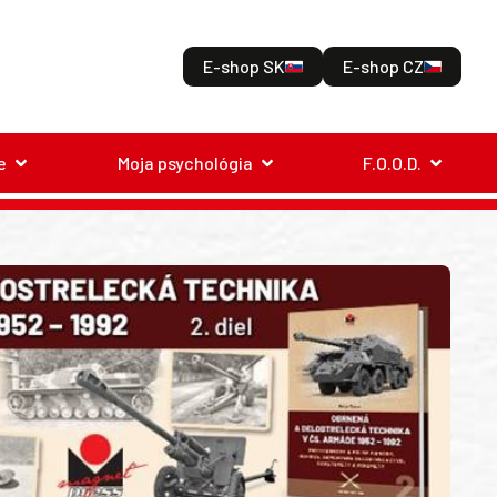
E-shop SK
E-shop CZ
e
Moja psychológia
F.O.O.D.