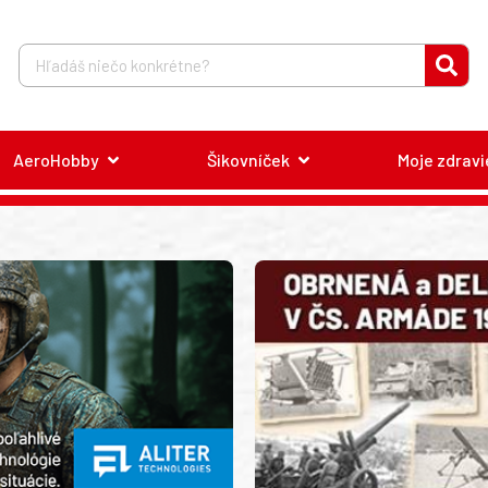
AeroHobby
Šikovníček
Moje zdravi