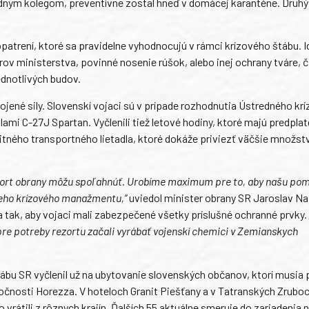
adnym kolegom, preventívne zostal hneď v domácej karanténe. Druhý 
patrení, ktoré sa pravidelne vyhodnocujú v rámci krízového štábu. I
ov ministerstva, povinné nosenie rúšok, alebo inej ochrany tváre, č
dnotlivých budov.
ojené sily. Slovenskí vojaci sú v prípade rozhodnutia Ústredného kr
ami C-27J Spartan. Vyčlenili tiež letové hodiny, ktoré majú predplat
tného transportného lietadla, ktoré dokáže priviezť väčšie množst
 rezort obrany môžu spoľahnúť. Urobíme maximum pre to, aby našu pom
áceho krízového manažmentu,“
uviedol minister obrany SR Jaroslav N
ia tak, aby vojaci mali zabezpečené všetky príslušné ochranné prvky.
pre potreby rezortu začali vyrábať vojenskí chemici v Zemianskych
ábu SR vyčlenil už na ubytovanie slovenských občanov, ktorí musia
očnosti Horezza. V hoteloch Granit Piešťany a v Tatranských Zruboc
vrátili z rôznych krajín. Ďalších 55 aktuálne smeruje do zariadenia 