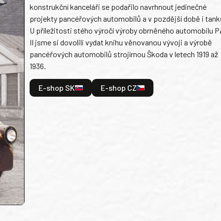
konstrukční kanceláři se podařilo navrhnout jedinečné
projekty pancéřových automobilů a v pozdější době i tank
U příležitosti stého výročí výroby obrněného automobilu P
II jsme si dovolili vydat knihu věnovanou vývoji a výrobě
pancéřových automobilů strojírnou Škoda v letech 1919 až
1936.
E-shop SK
E-shop CZ