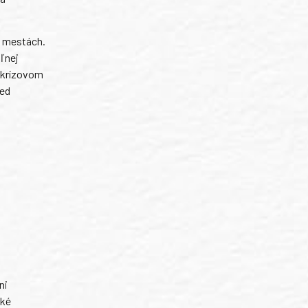
h mestách.
oľnej
v krízovom
red
ni
ské