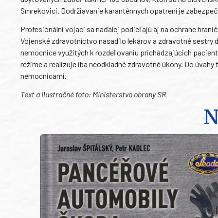
Smrekovici. Dodržiavanie karanténnych opatrení je zabezpeč
Profesionálni vojaci sa naďalej podieľajú aj na ochrane hran
Vojenské zdravotníctvo nasadilo lekárov a zdravotné sestry d
nemocnice využitých k rozdeľovaniu prichádzajúcich pacient
režime a realizuje iba neodkladné zdravotné úkony. Do úvahy 
nemocnicami.
Text a ilustračné foto: Ministerstvo obrany SR
N