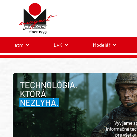
atm
L+K
Modelář