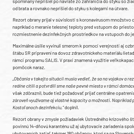
spomínaný neprišiel po návrate zo zahraničia do styku so ži
od brata a rovnako neprišiel do styku s kolegami na útvare.
Rezort obrany prijal v súvislosti s koronavírusom množstvo o
napríklad o meranie telesnej teploty pred vstupom do priestor
rozmiestnenie dezinfekčných prostriedkov na vstupoch do je
Maximálne úsilie vyvinuli smerom k pomoci verejnosti aj ozbr
štábu SR pripravení na dovoz zdravotníckeho materiálu lietadl
rámci programu SALIS. V praxi znamená využitie veľkokapaci
pomôcok naraz.
„Občania v takejto situácii musia vedieť, že sa na vojakov a
reálne cítili a potvrdili sme naše pevné miesto v rámci dom
však zdôraznil, bude tiež požadovať prijať centrálne opatren
zároveň využívame aj vlastné kapacity a možnosti. Napríklad 
Kostoľanoch dezinfekciu,“
doplnil.
Rezort obrany v zmysle požiadaviek Ústredného krízového št
povinnú 14-dňovú karanténu už aj ubytovacie zariadenia spol
ubytovaných zatiaľ takmer 180 občanov, ktorí sa na Slovensko 