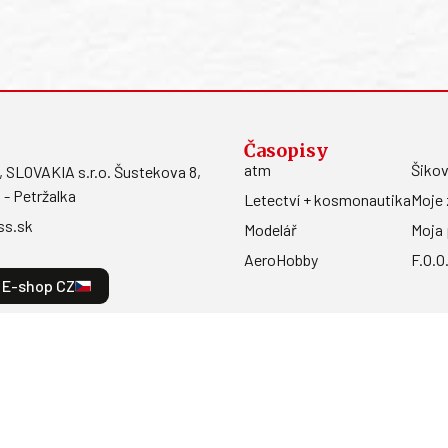
Časopisy
atm
Šikov
LOVAKIA s.r.o. Šustekova 8,
 - Petržalka
Letectví + kosmonautika
Moje 
ss.sk
Modelář
Moja 
AeroHobby
F.O.O
E-shop CZ
a