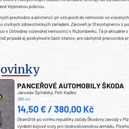
ené Vojenskou políciou.
ičných prechodov a asistencii pri vstupoch do nemocníc vo viacerýc
o civilných zdravotníckych zariadení. Zároveň je 13 kontajnerov z p
ov v Ústrednej vojenskej nemocnici v Ružomberku. Tá je aktuálne 
tiež pripadá aj poskytnutie časti stanov, pre záchytné pracoviská p
ovinky
PANCEŘOVÉ AUTOMOBILY ŠKODA
Jaroslav Špitálský, Petr Kadlec
280 str.
14,50 € / 380,00 Kč
Okamžitě po vzniku republiky začaly Škodovy závody v Plz
vyrábět bojové vozy pro československou armádu. Plzeň