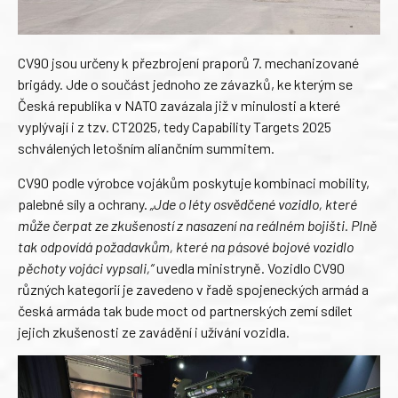
CV90 jsou určeny k přezbrojení praporů 7. mechanizované
brigády. Jde o součást jednoho ze závazků, ke kterým se
Česká republika v NATO zavázala již v minulosti a které
vyplývají i z tzv. CT2025, tedy Capability Targets 2025
schválených letošním aliančním summitem.
CV90 podle výrobce vojákům poskytuje kombinaci mobility,
palebné síly a ochrany.
„Jde o léty osvědčené vozidlo, které
může čerpat ze zkušeností z nasazení na reálném bojišti. Plně
tak odpovídá požadavkům, které na pásové bojové vozidlo
pěchoty vojáci vypsali,“
uvedla ministryně. Vozidlo CV90
různých kategorií je zavedeno v řadě spojeneckých armád a
česká armáda tak bude moct od partnerských zemí sdílet
jejich zkušenosti ze zavádění i užívání vozidla.