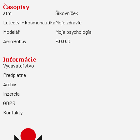
Časopisy
atm
Šikovníček
Letectví + kosmonautika
Moje zdravie
Modelář
Moja psychológia
AeroHobby
F.O.O.D.
Informácie
Vydavateľstvo
Predplatné
Archív
Inzercia
GDPR
Kontakty