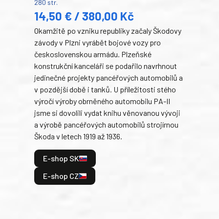
280 str.
352 s
14,50 € / 380,00 Kč
22
Okamžitě po vzniku republiky začaly Škodovy
Tank
závody v Plzni vyrábět bojové vozy pro
býva
československou armádu. Plzeňské
Rusk
konstrukční kanceláři se podařilo navrhnout
armá
jedinečné projekty pancéřových automobilů a
stře
v pozdější době i tanků. U příležitosti stého
při 
výročí výroby obrněného automobilu PA-II
blíz
jsme si dovolili vydat knihu věnovanou vývoji
tank
a výrobě pancéřových automobilů strojírnou
v lé
Škoda v letech 1919 až 1936.
tak 
hrdi
E-shop SK
je: 
odeh
E-shop CZ
bitv
E