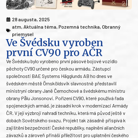
28 augusta, 2025
atm
,
Aktuálna téma
,
Pozemná technika
,
Obranný
priemysel
Ve Švédsku vyroben
první CV90 pro AČR
Ve Švédsku bylo vyrobeno první pásové bojové vozidlo
pěchoty CV90 určené pro českou armádu. Zástupci
společnosti BAE Systems Hägglunds AB ho dnes ve
švédském městě Örnsköldsvik slavnostně představili
ministryni obrany Janě Černochové a švédskému ministru
obrany Pålu Jonsonovi. Pořízení CV90, které používá řada
spojeneckých armád, je zásadní krok v modernizaci Armády
ČR. V její výzbroji nahradí techniku, která má původ ještě v
dobách Sovětského svazu. Projekt tak zásadně přispívá k
zajištění bezpečnosti České republiky, naplnění aliančních
závazků a zároveň přináší příležitost pro uplatnění českého