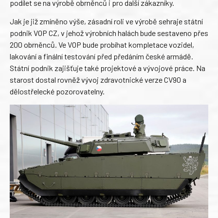
podílet se na výrobě obrněnců i pro další zákazníky.
Jak je již zmíněno výše, zásadní roli ve výrobě sehraje státní
podnik VOP CZ, v jehož výrobních halách bude sestaveno přes
200 obrněnců. Ve VOP bude probíhat kompletace vozidel,
lakování a finální testování před předáním české armádě.
Státní podnik zajišťuje také projektové a vývojové práce. Na
starost dostal rovněž vývoj zdravotnické verze CV90 a
dělostřelecké pozorovatelny.