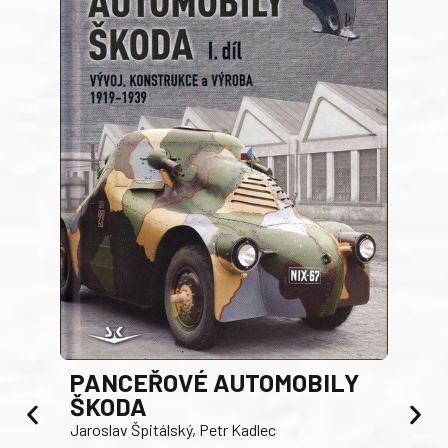
PANCEŘOVÉ AUTOMOBILY
ŠKODA
TA
Jaroslav Špitálský, Petr Kadlec
Ben