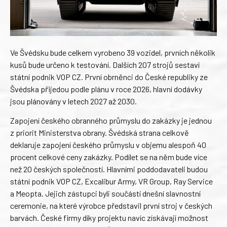
Ve Švédsku bude celkem vyrobeno 39 vozidel, prvních několik
kusů bude určeno k testování. Dalších 207 strojů sestaví
státní podnik VOP CZ. První obrněnci do České republiky ze
Švédska přijedou podle plánu v roce 2026, hlavní dodávky
jsou plánovány v letech 2027 až 2030.
Zapojení českého obranného průmyslu do zakázky je jednou
z priorit Ministerstva obrany. Švédská strana celkově
deklaruje zapojení českého průmyslu v objemu alespoň 40
procent celkové ceny zakázky. Podílet se na něm bude více
než 20 českých společností. Hlavními poddodavateli budou
státní podnik VOP CZ, Excalibur Army, VR Group, Ray Service
a Meopta. Jejich zástupci byli součástí dnešní slavnostní
ceremonie, na které výrobce představil první stroj v českých
barvách. České firmy díky projektu navíc získávají možnost