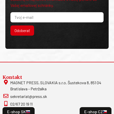
Vašej emailovej schránky.
Odoberať
Kontakt
MAGNET PRESS, SLOVAKIA s.r.o. Šustekova 8, 851 04
Bratislava - Petržalka
sekretariat@press.sk
02/67 20 19 11
E-shop SK
E-shop CZ