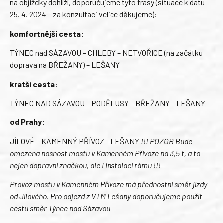
na objížďky dohlíží, doporučujeme tyto trasy (situace k datu
25. 4. 2024 – za konzultaci velice děkujeme):
komfortnější cesta:
TÝNEC nad SÁZAVOU – CHLEBY – NETVOŘICE (na začátku
doprava na BŘEŽANY) – LEŠANY
kratší cesta:
TÝNEC NAD SÁZAVOU – PODĚLUSY – BŘEŽANY – LEŠANY
od Prahy:
JÍLOVÉ – KAMENNÝ PŘÍVOZ – LEŠANY
!!! POZOR Bude
omezena nosnost mostu v Kamenném Přívoze na 3,5 t, a to
nejen dopravní značkou, ale i instalací rámu !!!
Provoz mostu v Kamenném Přívoze má přednostní směr jízdy
od Jílového. Pro odjezd z VTM Lešany doporučujeme použít
cestu směr Týnec nad Sázavou.