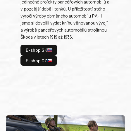
jedinečné projekty pancéřových automobilů a
stře
v pozdější době i tanků. U příležitosti stého
při 
výročí výroby obrněného automobilu PA-II
blíz
jsme si dovolili vydat knihu věnovanou vývoji
tank
a výrobě pancéřových automobilů strojírnou
v lé
Škoda v letech 1919 až 1936.
tak 
hrdi
E-shop SK
je: 
odeh
E-shop CZ
bitv
E
E