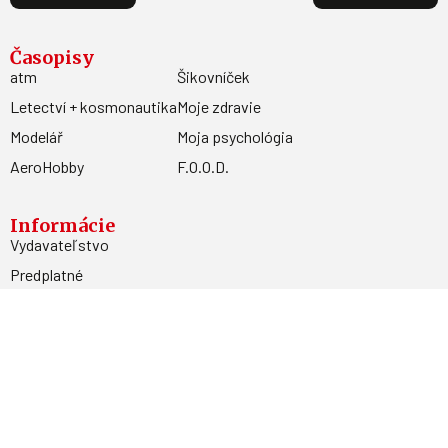
Časopisy
atm
Šikovníček
Letectví + kosmonautika
Moje zdravie
Modelář
Moja psychológia
AeroHobby
F.O.O.D.
Informácie
Vydavateľstvo
Predplatné
Archív
Inzercia
GDPR
Kontakty