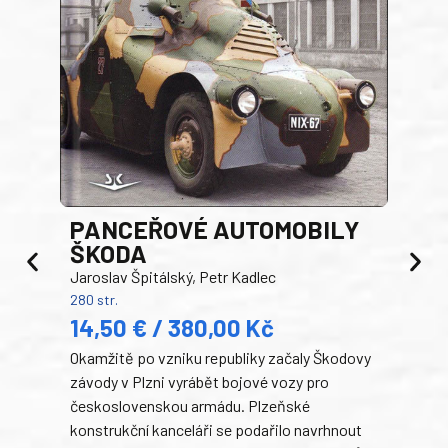
PANCEŘOVÉ AUTOMOBILY
ŠKODA
TA
Jaroslav Špitálský, Petr Kadlec
Ben
280 str.
352 s
14,50 € / 380,00 Kč
22
Okamžitě po vzniku republiky začaly Škodovy
Tank
závody v Plzni vyrábět bojové vozy pro
býva
československou armádu. Plzeňské
Rusk
konstrukční kanceláři se podařilo navrhnout
armá