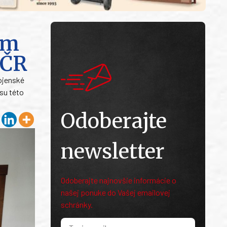
ím
AČR
vojenské
isu této
Odoberajte
newsletter
Odoberajte najnovšie informácie o
našej ponuke do Vašej emailovej
schránky.