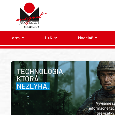
atm
L+K
Modelář