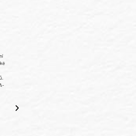
ni
ské
ů.
A-