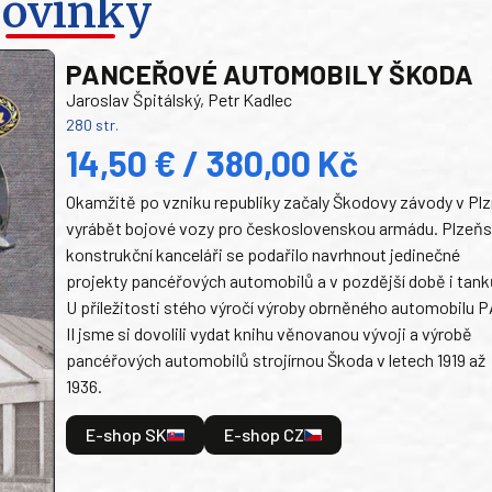
ovinky
PANCEŘOVÉ AUTOMOBILY ŠKODA
Jaroslav Špitálský, Petr Kadlec
280 str.
14,50 € / 380,00 Kč
Okamžitě po vzniku republiky začaly Škodovy závody v Plz
vyrábět bojové vozy pro československou armádu. Plzeň
konstrukční kanceláři se podařilo navrhnout jedinečné
projekty pancéřových automobilů a v pozdější době i tank
U příležitosti stého výročí výroby obrněného automobilu P
II jsme si dovolili vydat knihu věnovanou vývoji a výrobě
pancéřových automobilů strojírnou Škoda v letech 1919 až
1936.
E-shop SK
E-shop CZ