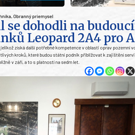
hnika
,
Obranný priemysel
l se dohodli na budouc
tanků Leopard 2A4 pro 
, jelikož získá další potřebné kompetence v oblasti oprav pozemní 
ivých kroků, které budou státní podnik přibližovat k zajištění serv
ně v září, a to s platností na sedm let.