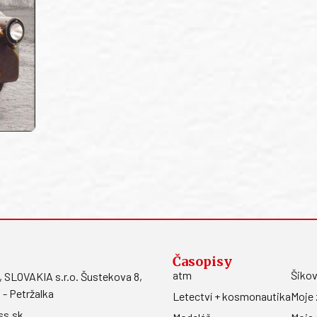
Časopisy
atm
Šikov
LOVAKIA s.r.o. Šustekova 8,
 - Petržalka
Letectví + kosmonautika
Moje 
ss.sk