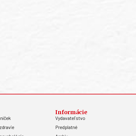
Informácie
níček
Vydavateľstvo
zdravie
Predplatné