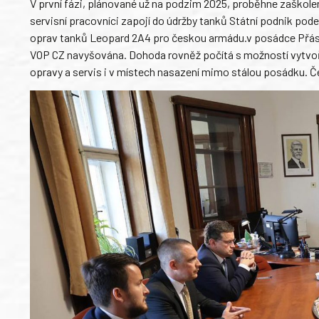
V první fázi, plánované už na podzim 2025, proběhne zaškole
servisní pracovníci zapojí do údržby tanků Státní podnik pod
oprav tanků Leopard 2A4 pro českou armádu.v posádce Přásl
VOP CZ navyšována. Dohoda rovněž počítá s možností vytvořen
opravy a servis i v místech nasazení mimo stálou posádku. 