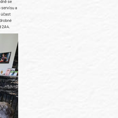
edně se
 servisu a
 účast
 drobné
d 2A4.