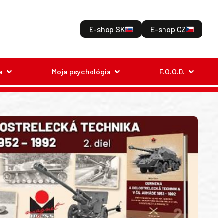
E-shop SK
E-shop CZ
e
Moja psychológia
F.O.O.D.