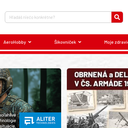
AeroHobby
Šikovníček
Moje zdravi