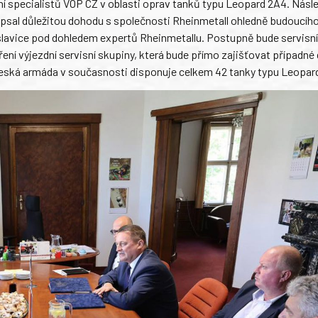
ní specialistů VOP CZ v oblasti oprav tanků typu Leopard 2A4. Násl
epsal důležitou dohodu s společnosti Rheinmetall ohledně budoucího
avice pod dohledem expertů Rheinmetallu. Postupně bude servisní
í výjezdní servisní skupiny, která bude přímo zajišťovat případné
Česká armáda v současnosti disponuje celkem 42 tanky typu Leopar