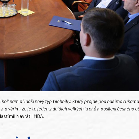
elikož nám přináší nový typ techniky, který projde pod našima rukam
, a věřím, že je to jeden z dalších velkých kroků k posílení českého 
Vlastimil Navrátil MBA.