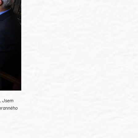
a. Jsem
obranného