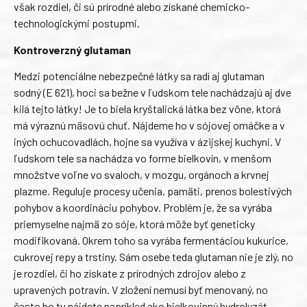
však rozdiel, či sú prírodné alebo získané chemicko-
technologickými postupmi.
Kontroverzný glutaman
Medzi potenciálne nebezpečné látky sa radí aj glutaman
sodný (E 621), hoci sa bežne v ľudskom tele nachádzajú aj dve
kilá tejto látky! Je to biela kryštalická látka bez vône, ktorá
má výraznú mäsovú chuť. Nájdeme ho v sójovej omáčke a v
iných ochucovadlách, hojne sa využíva v ázijskej kuchyni. V
ľudskom tele sa nachádza vo forme bielkovín, v menšom
množstve voľne vo svaloch, v mozgu, orgánoch a krvnej
plazme. Reguluje procesy učenia, pamäti, prenos bolestivých
pohybov a koordináciu pohybov. Problém je, že sa vyrába
priemyselne najmä zo sóje, ktorá môže byť geneticky
modifikovaná. Okrem toho sa vyrába fermentáciou kukurice,
cukrovej repy a trstiny. Sám osebe teda glutaman nie je zlý, no
je rozdiel, či ho získate z prírodných zdrojov alebo z
upravených potravín. V zložení nemusí byť menovaný, no
často ho tu nájdete napríklad ako bielkovinný hydrolyzát,