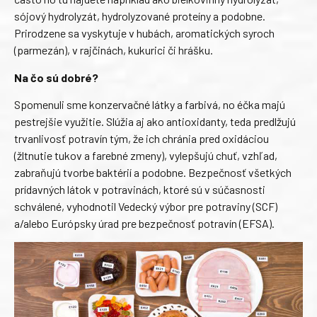
sójový hydrolyzát, hydrolyzované proteíny a podobne.
Prirodzene sa vyskytuje v hubách, aromatických syroch
(parmezán), v rajčinách, kukurici či hrášku.
Na čo sú dobré?
Spomenuli sme konzervačné látky a farbivá, no éčka majú
pestrejšie využitie. Slúžia aj ako antioxidanty, teda predlžujú
trvanlivosť potravín tým, že ich chránia pred oxidáciou
(žltnutie tukov a farebné zmeny), vylepšujú chuť, vzhľad,
zabraňujú tvorbe baktérií a podobne. Bezpečnosť všetkých
prídavných látok v potravinách, ktoré sú v súčasnosti
schválené, vyhodnotil Vedecký výbor pre potraviny (SCF)
a/alebo Európsky úrad pre bezpečnosť potravín (EFSA).