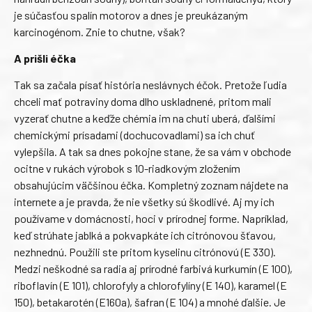
je súčasťou spalín motorov a dnes je preukázaným
karcinogénom. Znie to chutne, však?
A prišli éčka
Tak sa začala písať história neslávnych éčok. Pretože ľudia
chceli mať potraviny doma dlho uskladnené, pritom mali
vyzerať chutne a keďže chémia im na chuti uberá, ďalšími
chemickými prísadami (dochucovadlami) sa ich chuť
vylepšila. A tak sa dnes pokojne stane, že sa vám v obchode
ocitne v rukách výrobok s 10-riadkovým zložením
obsahujúcim väčšinou éčka. Kompletný zoznam nájdete na
internete a je pravda, že nie všetky sú škodlivé. Aj my ich
používame v domácnosti, hoci v prírodnej forme. Napríklad,
keď strúhate jablká a pokvapkáte ich citrónovou šťavou,
nezhnednú. Použili ste pritom kyselinu citrónovú (E 330).
Medzi neškodné sa radia aj prírodné farbivá kurkumín (E 100),
riboflavín (E 101), chlorofyly a chlorofylíny (E 140), karamel (E
150), betakarotén (E160a), šafran (E 104) a mnohé ďalšie. Je