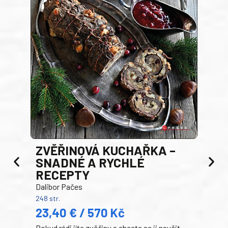
AK
ZVĚŘINOVÁ KUCHAŘKA –
Luci
SNADNÉ A RYCHLÉ
200 s
RECEPTY
19
Dalibor Pačes
Auto
248 str.
klas
23,40 € / 570 Kč
domá
Pokud rádi jíte zvěřinu a chcete se ji naučit