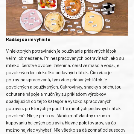
Radšej sa im vyhnite
V niektorých potravinách je používanie prídavných látok
veľmi obmedzené. Pri nespracovaných potravinách, ako sú
mlieko, čerstvé ovocie, zelenina, čerstvé mäso a voda, je
povolených len niekoľko prídavných látok. Čím viac je
potravina spracovaná, tým viac prídavných látok je
povolených a používaných. Cukrovinky, snacky s príchuťou,
ochutené nápoje a múčniky sú príkladom výrobkov
spadajúcich do tejto kategórie vysoko spracovaných
potravín, pri ktorých je použitie mnohých prídavných látok
povolené. Nie je preto na škodu mať vlastný rozum a
kupovaniu balených potravín, hlavne polotovarov, sa čo
možno najviac vyhýbať. Nie všetko sa dá zohnať od susedov