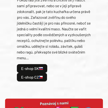
Súke
sami připravovat, nebo se v její přípravě
slov
zdokonalit, pak je tato kuchařka určena právě
každ
pro vás. Zařazovat zvěřinu do svého
obľú
jídelníčku častěji je pro nás přínosné, neboť se
robi
jedná o velmi kvalitní maso. Naučte se vařit
trad
speciality podle osvědčených a vyzkoušených
kolá
receptů, ochutnejte polévku, paštiku nebo
jedn
omáčku, udělejte si roládu, závitek, guláš
dopĺ
nebo ragú, překvapte své blízké svátečním
peče
menu…
gazd
E-shop SK
E
E-shop CZ