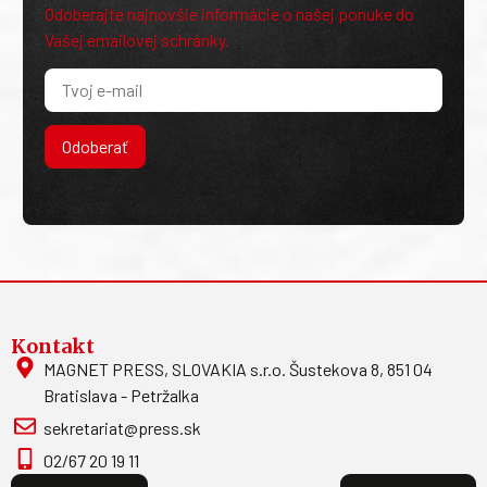
Odoberajte najnovšie informácie o našej ponuke do
Vašej emailovej schránky.
Odoberať
Kontakt
MAGNET PRESS, SLOVAKIA s.r.o. Šustekova 8, 851 04
Bratislava - Petržalka
sekretariat@press.sk
02/67 20 19 11