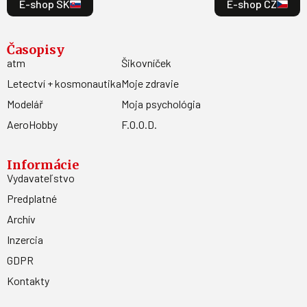
E-shop SK
E-shop CZ
Časopisy
atm
Šikovníček
Letectví + kosmonautika
Moje zdravie
Modelář
Moja psychológia
AeroHobby
F.O.O.D.
Informácie
Vydavateľstvo
Predplatné
Archív
Inzercia
GDPR
Kontakty