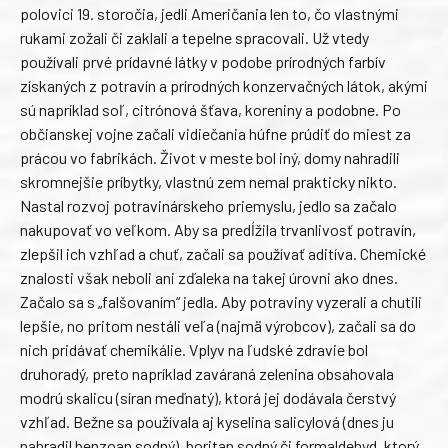
polovici 19. storočia, jedli Američania len to, čo vlastnými
rukami zožali či zaklali a tepelne spracovali. Už vtedy
používali prvé prídavné látky v podobe prírodných farbív
získaných z potravín a prírodných konzervačných látok, akými
sú napríklad soľ, citrónová šťava, koreniny a podobne. Po
občianskej vojne začali vidiečania húfne prúdiť do miest za
prácou vo fabrikách. Život v meste bol iný, domy nahradili
skromnejšie príbytky, vlastnú zem nemal prakticky nikto.
Nastal rozvoj potravinárskeho priemyslu, jedlo sa začalo
nakupovať vo veľkom. Aby sa predĺžila trvanlivosť potravín,
zlepšil ich vzhľad a chuť, začali sa používať aditíva. Chemické
znalosti však neboli ani zďaleka na takej úrovni ako dnes.
Začalo sa s „falšovaním“ jedla. Aby potraviny vyzerali a chutili
lepšie, no pritom nestáli veľa (najmä výrobcov), začali sa do
nich pridávať chemikálie. Vplyv na ľudské zdravie bol
druhoradý, preto napríklad zaváraná zelenina obsahovala
modrú skalicu (síran meďnatý), ktorá jej dodávala čerstvý
vzhľad. Bežne sa používala aj kyselina salicylová (dnes ju
nahradil benzoan sodný), boritan sodný či formaldehyd, ktorý