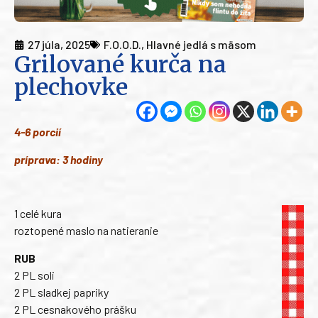
27 júla, 2025
F.O.O.D.
,
Hlavné jedlá s mäsom
Grilované kurča na
plechovke
4-6 porcií
príprava: 3 hodiny
1 celé kura
roztopené maslo na natieranie
RUB
2 PL soli
2 PL sladkej papriky
2 PL cesnakového prášku