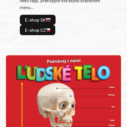
nebo ragú, překvapte své blízké svátečním
peče
menu…
gazd
E-shop SK
E
E-shop CZ