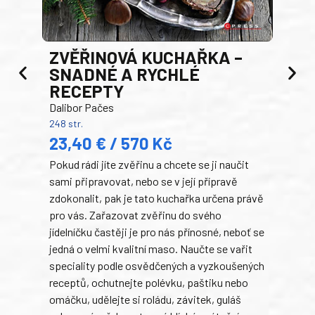
AK
ZVĚŘINOVÁ KUCHAŘKA –
Luci
SNADNÉ A RYCHLÉ
200 s
RECEPTY
19
Dalibor Pačes
Auto
248 str.
klas
23,40 € / 570 Kč
domá
Pokud rádi jíte zvěřinu a chcete se ji naučit
Súke
sami připravovat, nebo se v její přípravě
slov
zdokonalit, pak je tato kuchařka určena právě
každ
pro vás. Zařazovat zvěřinu do svého
obľú
jídelníčku častěji je pro nás přínosné, neboť se
robi
jedná o velmi kvalitní maso. Naučte se vařit
trad
speciality podle osvědčených a vyzkoušených
kolá
receptů, ochutnejte polévku, paštiku nebo
jedn
omáčku, udělejte si roládu, závitek, guláš
dopĺ