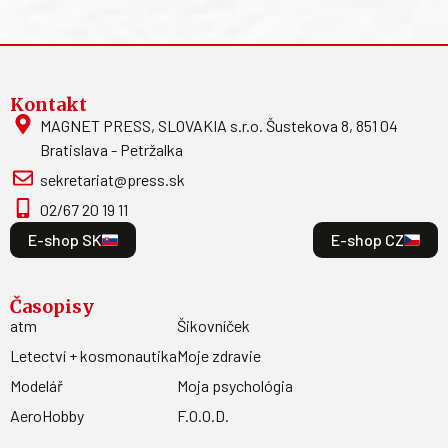
Kontakt
MAGNET PRESS, SLOVAKIA s.r.o. Šustekova 8, 851 04
Bratislava - Petržalka
sekretariat@press.sk
02/67 20 19 11
E-shop SK
E-shop CZ
Časopisy
atm
Šikovníček
Letectví + kosmonautika
Moje zdravie
Modelář
Moja psychológia
AeroHobby
F.O.O.D.