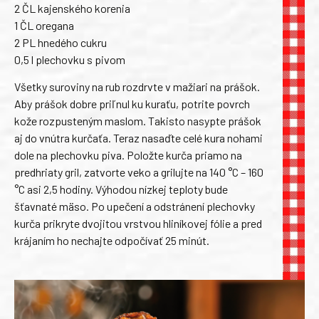
2 ČL kajenského korenia
1 ČL oregana
2 PL hnedého cukru
0,5 l plechovku s pivom
Všetky suroviny na rub rozdrvte v mažiari na prášok.
Aby prášok dobre priľnul ku kuraťu, potrite povrch
kože rozpusteným maslom. Takisto nasypte prášok
aj do vnútra kurčaťa.
Teraz nasaďte celé kura nohami
dole na plechovku piva. Položte kurča priamo na
predhriaty gril, zatvorte veko a grilujte na 140 °C – 160
°C asi 2,5 hodiny. Výhodou nízkej teploty bude
šťavnaté mäso. Po upečení a odstránení plechovky
kurča prikryte dvojitou vrstvou hliníkovej fólie a pred
krájaním ho nechajte odpočívať 25 minút.