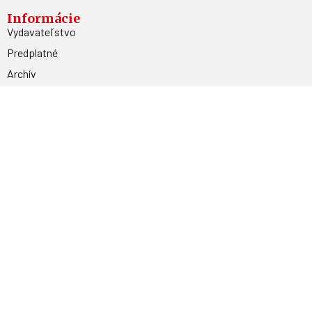
Informácie
Vydavateľstvo
Predplatné
Archív
Inzercia
GDPR
Kontakty
Facebook
Magnetpress.online
© 2023 Všetky práva vyhradené. Dizajn a