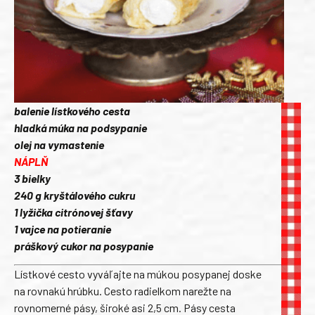
balenie lístkového cesta
hladká múka na podsypanie
olej na vymastenie
NÁPLŇ
3 bielky
240 g kryštálového cukru
1 lyžička citrónovej šťavy
1 vajce na potieranie
práškový cukor na posypanie
Lístkové cesto vyváľajte na múkou posypanej doske
na rovnakú hrúbku. Cesto radielkom narežte na
rovnomerné pásy, široké asi 2,5 cm. Pásy cesta