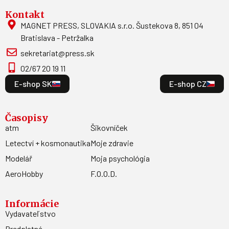
Kontakt
MAGNET PRESS, SLOVAKIA s.r.o. Šustekova 8, 851 04
Bratislava - Petržalka
sekretariat@press.sk
02/67 20 19 11
E-shop SK
E-shop CZ
Časopisy
atm
Šikovníček
Letectví + kosmonautika
Moje zdravie
Modelář
Moja psychológia
AeroHobby
F.O.O.D.
Informácie
Vydavateľstvo
Predplatné