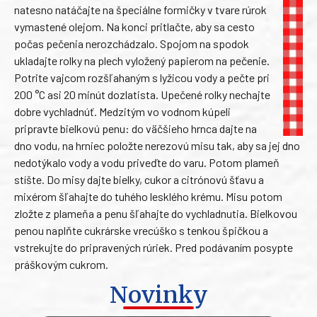
natesno natáčajte na špeciálne formičky v tvare rúrok
vymastené olejom. Na konci pritlačte, aby sa cesto
počas pečenia nerozchádzalo. Spojom na spodok
ukladajte rolky na plech vyložený papierom na pečenie.
Potrite vajcom rozšľahaným s lyžicou vody a pečte pri
200 °C asi 20 minút dozlatista. Upečené rolky nechajte
dobre vychladnúť. Medzitým vo vodnom kúpeli
pripravte bielkovú penu: do väčšieho hrnca dajte na
dno vodu, na hrniec položte nerezovú misu tak, aby sa jej dno
nedotýkalo vody a vodu priveďte do varu. Potom plameň
stíšte. Do misy dajte bielky, cukor a citrónovú šťavu a
mixérom šľahajte do tuhého lesklého krému. Misu potom
zložte z plameňa a penu šľahajte do vychladnutia. Bielkovou
penou naplňte cukrárske vrecúško s tenkou špičkou a
vstrekujte do pripravených rúriek. Pred podávaním posypte
práškovým cukrom.
Novinky