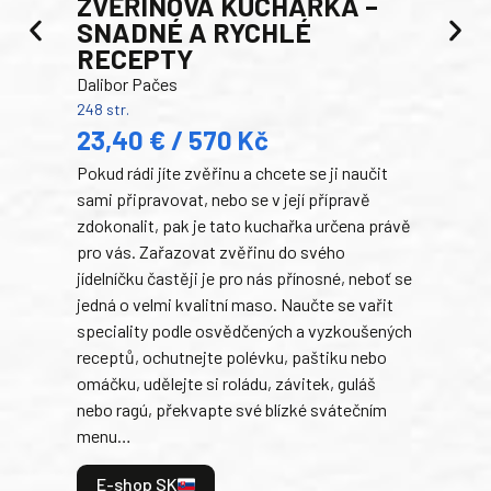
ZVĚŘINOVÁ KUCHAŘKA –
Luci
SNADNÉ A RYCHLÉ
200 s
RECEPTY
19
Dalibor Pačes
Auto
248 str.
klas
23,40 € / 570 Kč
domá
Pokud rádi jíte zvěřinu a chcete se ji naučit
Súke
sami připravovat, nebo se v její přípravě
slov
zdokonalit, pak je tato kuchařka určena právě
každ
pro vás. Zařazovat zvěřinu do svého
obľú
jídelníčku častěji je pro nás přínosné, neboť se
robi
jedná o velmi kvalitní maso. Naučte se vařit
trad
speciality podle osvědčených a vyzkoušených
kolá
receptů, ochutnejte polévku, paštiku nebo
jedn
omáčku, udělejte si roládu, závitek, guláš
dopĺ
nebo ragú, překvapte své blízké svátečním
peče
menu…
gazd
E-shop SK