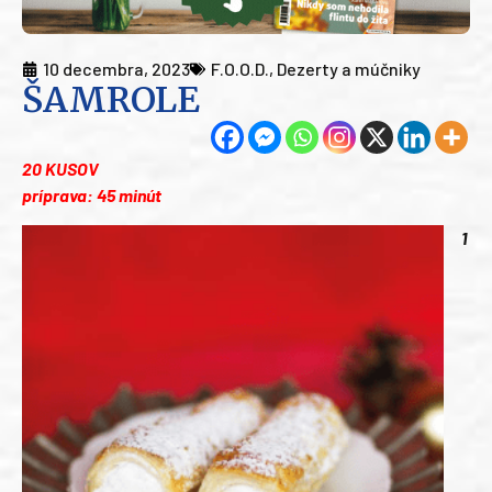
10 decembra, 2023
F.O.O.D.
,
Dezerty a múčniky
ŠAMROLE
20 KUSOV
príprava: 45 minút
1