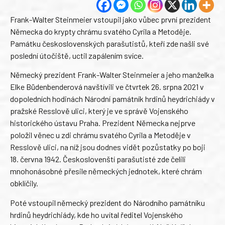
Frank-Walter Steinmeier vstoupil jako vůbec první prezident
Německa do krypty chrámu svatého Cyrila a Metoděje.
Památku československých parašutistů, kteří zde našli své
poslední útočiště, uctil zapálením svíce.
Německý prezident Frank-Walter Steinmeier a jeho manželka
Elke Büdenbenderová navštívili ve čtvrtek 26. srpna 2021 v
dopoledních hodinách Národní památník hrdinů heydrichiády v
pražské Resslově ulici, který je ve správě Vojenského
historického ústavu Praha. Prezident Německa nejprve
položil věnec u zdi chrámu svatého Cyrila a Metoděje v
Resslově ulici, na níž jsou dodnes vidět pozůstatky po boji
18. června 1942. Českoslovenští parašutisté zde čelili
mnohonásobné přesile německých jednotek, které chrám
obklíčily.
Poté vstoupil německý prezident do Národního památníku
hrdinů heydrichiády, kde ho uvítal ředitel Vojenského