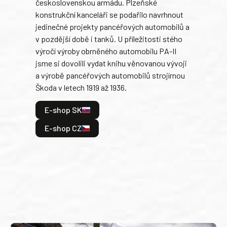
československou armádu. Plzeňské
Rusk
konstrukční kanceláři se podařilo navrhnout
armá
jedinečné projekty pancéřových automobilů a
stře
v pozdější době i tanků. U příležitosti stého
při 
výročí výroby obrněného automobilu PA-II
blíz
jsme si dovolili vydat knihu věnovanou vývoji
tank
a výrobě pancéřových automobilů strojírnou
v lé
Škoda v letech 1919 až 1936.
tak 
hrdi
E-shop SK
je: 
odeh
E-shop CZ
bitv
E
E