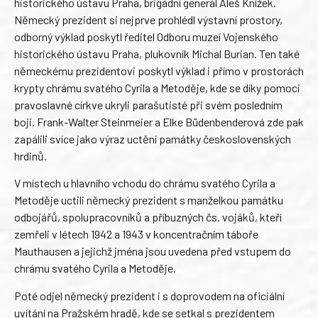
historického ústavu Praha, brigádní generál Aleš Knížek.
Německý prezident si nejprve prohlédl výstavní prostory,
odborný výklad poskytl ředitel Odboru muzeí Vojenského
historického ústavu Praha, plukovník Michal Burian. Ten také
německému prezidentovi poskytl výklad i přímo v prostorách
krypty chrámu svatého Cyrila a Metoděje, kde se díky pomoci
pravoslavné církve ukryli parašutisté při svém posledním
boji. Frank-Walter Steinmeier a Elke Büdenbenderová zde pak
zapálili svíce jako výraz uctění památky československých
hrdinů.
V místech u hlavního vchodu do chrámu svatého Cyrila a
Metoděje uctili německý prezident s manželkou památku
odbojářů, spolupracovníků a příbuzných čs. vojáků, kteří
zemřeli v létech 1942 a 1943 v koncentračním táboře
Mauthausen a jejichž jména jsou uvedena před vstupem do
chrámu svatého Cyrila a Metoděje.
Poté odjel německý prezident i s doprovodem na oficiální
uvítání na Pražském hradě, kde se setkal s prezidentem