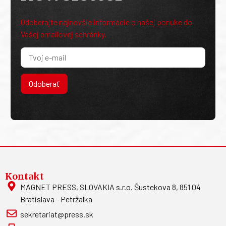
Odoberajte najnovšie informácie o našej ponuke do
Vašej emailovej schránky.
Odoberať
Kontakt
MAGNET PRESS, SLOVAKIA s.r.o. Šustekova 8, 851 04
Bratislava - Petržalka
sekretariat@press.sk