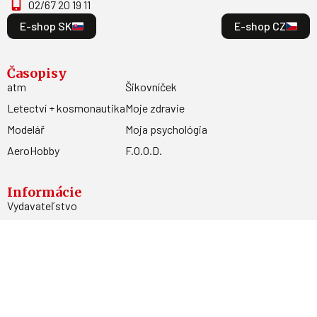
02/67 20 19 11
E-shop SK
E-shop CZ
Časopisy
atm
Šikovníček
Letectví + kosmonautika
Moje zdravie
Modelář
Moja psychológia
AeroHobby
F.O.O.D.
Informácie
Vydavateľstvo
Predplatné
Archív
Inzercia
GDPR
Kontakty