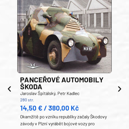
PANCEŘOVÉ AUTOMOBILY
ŠKODA
TA
Jaroslav Špitálský, Petr Kadlec
Ben
280 str.
352 s
14,50 € / 380,00 Kč
22
Okamžitě po vzniku republiky začaly Škodovy
Tank
závody v Plzni vyrábět bojové vozy pro
býva