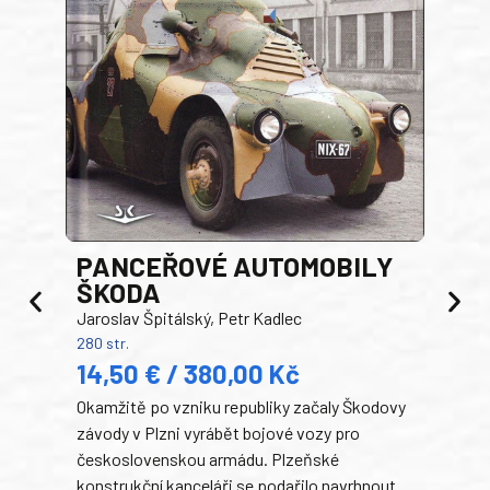
PANCEŘOVÉ AUTOMOBILY
ŠKODA
TA
Jaroslav Špitálský, Petr Kadlec
Ben
280 str.
352 s
14,50 € / 380,00 Kč
22
Okamžitě po vzniku republiky začaly Škodovy
Tank
závody v Plzni vyrábět bojové vozy pro
býva
československou armádu. Plzeňské
Rusk
konstrukční kanceláři se podařilo navrhnout
armá