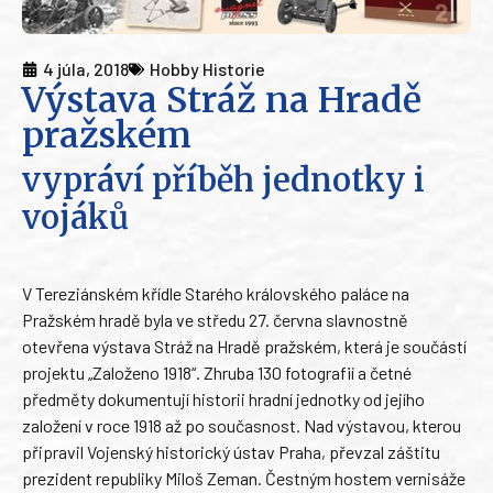
4 júla, 2018
Hobby Historie
Výstava Stráž na Hradě
pražském
vypráví příběh jednotky i
vojáků
V Tereziánském křídle Starého královského paláce na
Pražském hradě byla ve středu 27. června slavnostně
otevřena výstava Stráž na Hradě pražském, která je součástí
projektu „Založeno 1918“. Zhruba 130 fotografií a četné
předměty dokumentují historii hradní jednotky od jejího
založení v roce 1918 až po současnost. Nad výstavou, kterou
připravil Vojenský historický ústav Praha, převzal záštitu
prezident republiky Miloš Zeman. Čestným hostem vernisáže