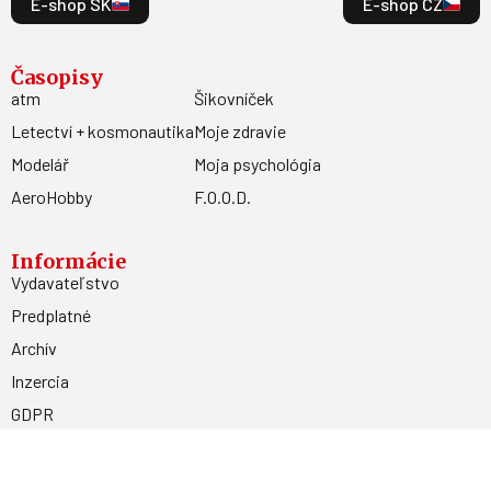
E-shop SK
E-shop CZ
Časopisy
atm
Šikovníček
Letectví + kosmonautika
Moje zdravie
Modelář
Moja psychológia
AeroHobby
F.O.O.D.
Informácie
Vydavateľstvo
Predplatné
Archív
Inzercia
GDPR
Kontakty