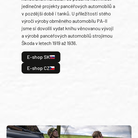
jedinečné projekty pancéřových automobilů a
stře
v pozdější době i tanků. U příležitosti stého
při 
výročí výroby obrněného automobilu PA-II
blíz
jsme si dovolili vydat knihu věnovanou vývoji
tank
a výrobě pancéřových automobilů strojírnou
v lé
Škoda v letech 1919 až 1936.
tak 
hrdi
E-shop SK
je: 
odeh
E-shop CZ
bitv
E
E