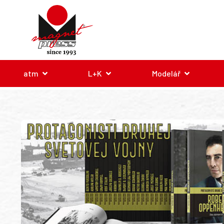
atm
L+K
Modelář