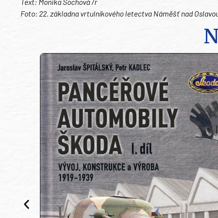
Text: Monika Sochová /r
Foto: 22. základna vrtulníkového letectva Náměšť nad Oslavo
N