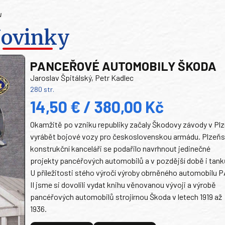
u
ovinky
PANCEŘOVÉ AUTOMOBILY ŠKODA
Jaroslav Špitálský, Petr Kadlec
280 str.
14,50 € / 380,00 Kč
Okamžitě po vzniku republiky začaly Škodovy závody v Plz
vyrábět bojové vozy pro československou armádu. Plzeň
konstrukční kanceláři se podařilo navrhnout jedinečné
projekty pancéřových automobilů a v pozdější době i tank
U příležitosti stého výročí výroby obrněného automobilu P
II jsme si dovolili vydat knihu věnovanou vývoji a výrobě
pancéřových automobilů strojírnou Škoda v letech 1919 až
1936.