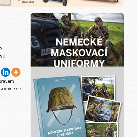
2.
sti.
v pravém
 komise se