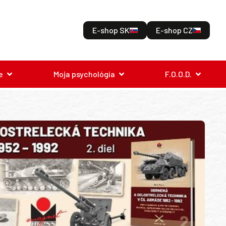
E-shop SK
E-shop CZ
e
Moja psychológia
F.O.O.D.