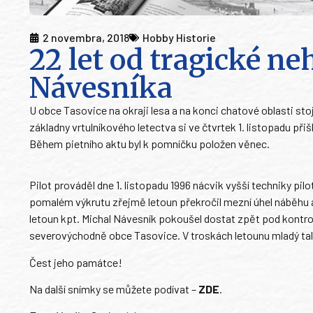
2 novembra, 2018
Hobby Historie
22 let od tragické n
Návesníka
U obce Tasovice na okraji lesa a na konci chatové oblasti st
základny vrtulníkového letectva si ve čtvrtek 1. listopadu př
Během pietního aktu byl k pomníčku položen věnec.
Pilot prováděl dne 1. listopadu 1996 nácvik vyšší techniky pilo
pomalém výkrutu zřejmě letoun překročil mezní úhel náběhu a
letoun kpt. Michal Návesník pokoušel dostat zpět pod kontrol
severovýchodně obce Tasovice. V troskách letounu mladý tal
Čest jeho památce!
Na další snímky se můžete podívat –
ZDE
.