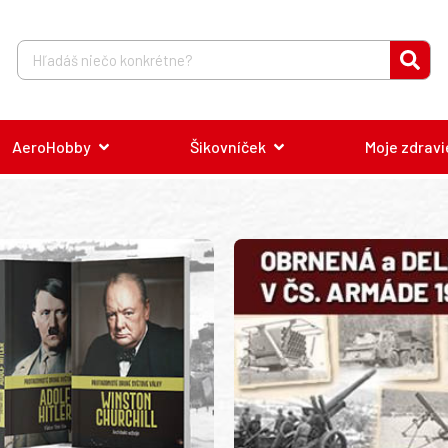
AeroHobby
Šikovníček
Moje zdravi