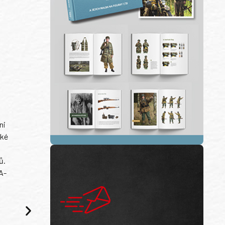
ni
ské
ů.
A-