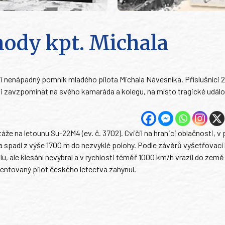
ehody kpt. Michala
ojí nenápadný pomník mladého pilota Michala Návesníka. Příslušníci 2
išli zavzpomínat na svého kamaráda a kolegu, na místo tragické událo
táže na letounu Su-22M4 (ev. č. 3702). Cvičil na hranici oblačnosti, 
 spadl z výše 1700 m do nezvyklé polohy. Podle závěrů vyšetřovací
u, ale klesání nevybral a v rychlosti téměř 1000 km/h vrazil do země
entovaný pilot českého letectva zahynul.