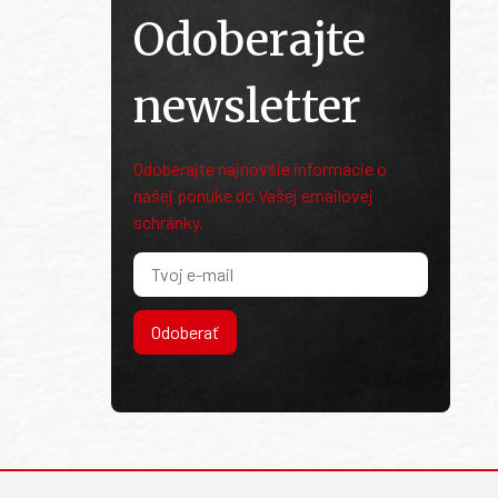
Odoberajte
newsletter
Odoberajte najnovšie informácie o
našej ponuke do Vašej emailovej
schránky.
Odoberať