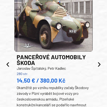
PANCEŘOVÉ AUTOMOBILY
ŠKODA
TA
Jaroslav Špitálský, Petr Kadlec
Ben
280 str.
352 s
14,50 € / 380,00 Kč
22
Okamžitě po vzniku republiky začaly Škodovy
Tank
závody v Plzni vyrábět bojové vozy pro
býva
československou armádu. Plzeňské
Rusk
konstrukční kanceláři se podařilo navrhnout
armá