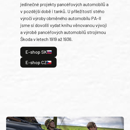
jedinečné projekty pancéřových automobilů a
stře
v pozdější době i tanků. U příležitosti stého
při 
výročí výroby obrněného automobilu PA-II
blíz
jsme si dovolili vydat knihu věnovanou vývoji
tank
a výrobě pancéřových automobilů strojírnou
v lé
Škoda v letech 1919 až 1936.
tak 
hrdi
E-shop SK
je: 
odeh
E-shop CZ
bitv
E
E