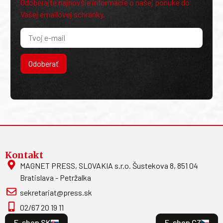
Odoberajte najnovšie informácie o našej ponuke do
Vašej emailovej schránky.
Odoberať
Kontakt
MAGNET PRESS, SLOVAKIA s.r.o. Šustekova 8, 851 04
Bratislava - Petržalka
sekretariat@press.sk
02/67 20 19 11
E-shop SK
E-shop CZ