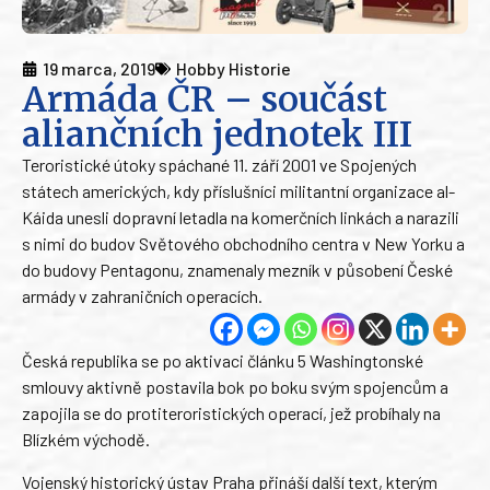
19 marca, 2019
Hobby Historie
Armáda ČR – součást
aliančních jednotek III
Teroristické útoky spáchané 11. září 2001 ve Spojených
státech amerických, kdy příslušníci militantní organizace al-
Káida unesli dopravní letadla na komerčních linkách a narazili
s nimi do budov Světového obchodního centra v New Yorku a
do budovy Pentagonu, znamenaly mezník v působení České
armády v zahraničních operacích.
Česká republika se po aktivaci článku 5 Washingtonské
smlouvy aktivně postavila bok po boku svým spojencům a
zapojila se do protiteroristických operací, jež probíhaly na
Blízkém východě.
Vojenský historický ústav Praha přináší další text, kterým