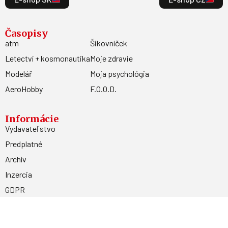
Časopisy
atm
Šikovníček
Letectví + kosmonautika
Moje zdravie
Modelář
Moja psychológia
AeroHobby
F.O.O.D.
Informácie
Vydavateľstvo
Predplatné
Archív
Inzercia
GDPR
Kontakty