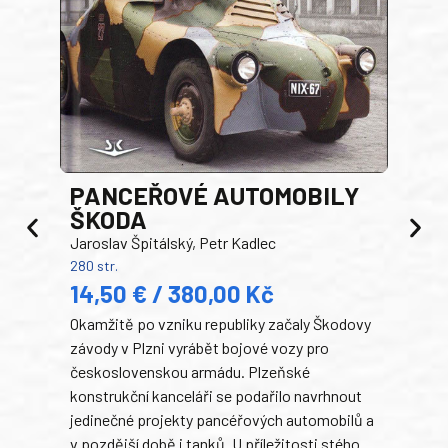
PANCEŘOVÉ AUTOMOBILY
ŠKODA
TA
Jaroslav Špitálský, Petr Kadlec
Ben
280 str.
352 s
14,50 € / 380,00 Kč
22
Okamžitě po vzniku republiky začaly Škodovy
Tank
závody v Plzni vyrábět bojové vozy pro
býva
československou armádu. Plzeňské
Rusk
konstrukční kanceláři se podařilo navrhnout
armá
jedinečné projekty pancéřových automobilů a
stře
v pozdější době i tanků. U příležitosti stého
při 