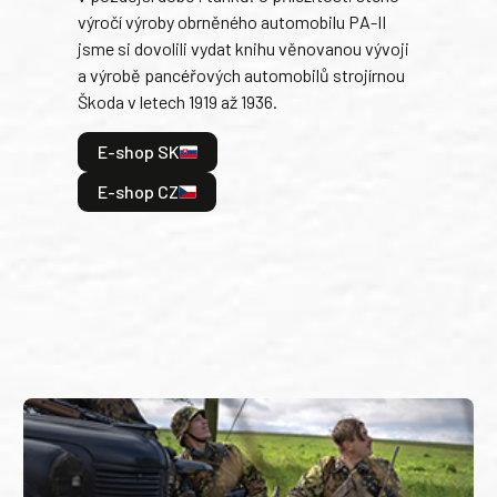
výročí výroby obrněného automobilu PA-II
blíz
jsme si dovolili vydat knihu věnovanou vývoji
tank
a výrobě pancéřových automobilů strojírnou
v lé
Škoda v letech 1919 až 1936.
tak 
hrdi
E-shop SK
je: 
odeh
E-shop CZ
bitv
E
E