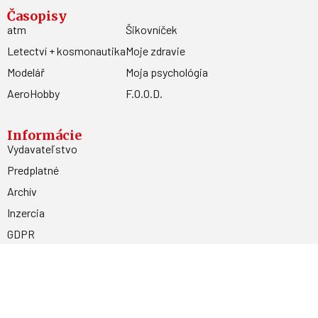
Časopisy
atm
Šikovníček
Letectví + kosmonautika
Moje zdravie
Modelář
Moja psychológia
AeroHobby
F.O.O.D.
Informácie
Vydavateľstvo
Predplatné
Archív
Inzercia
GDPR
Kontakty