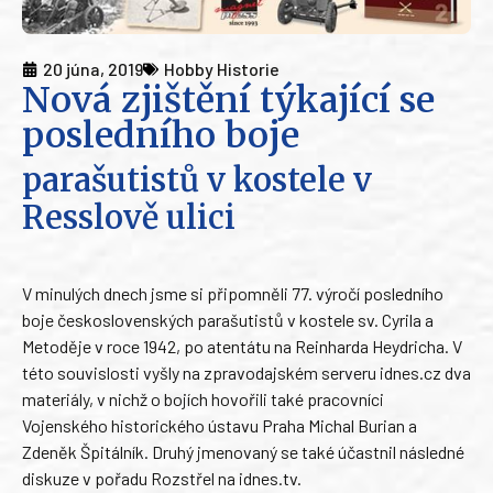
20 júna, 2019
Hobby Historie
Nová zjištění týkající se
posledního boje
parašutistů v kostele v
Resslově ulici
V minulých dnech jsme si připomněli 77. výročí posledního
boje československých parašutistů v kostele sv. Cyrila a
Metoděje v roce 1942, po atentátu na Reinharda Heydricha. V
této souvislosti vyšly na zpravodajském serveru idnes.cz dva
materiály, v nichž o bojích hovořili také pracovníci
Vojenského historického ústavu Praha Michal Burian a
Zdeněk Špitálník. Druhý jmenovaný se také účastnil následné
diskuze v pořadu Rozstřel na idnes.tv.