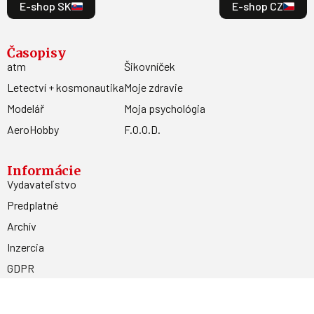
E-shop SK
E-shop CZ
Časopisy
atm
Šikovníček
Letectví + kosmonautika
Moje zdravie
Modelář
Moja psychológia
AeroHobby
F.O.O.D.
Informácie
Vydavateľstvo
Predplatné
Archív
Inzercia
GDPR
Kontakty