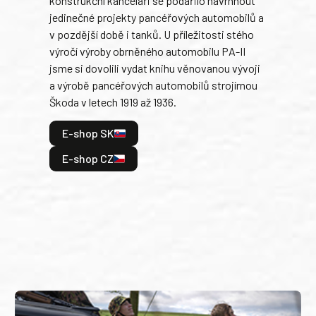
konstrukční kanceláři se podařilo navrhnout
armá
jedinečné projekty pancéřových automobilů a
stře
v pozdější době i tanků. U příležitosti stého
při 
výročí výroby obrněného automobilu PA-II
blíz
jsme si dovolili vydat knihu věnovanou vývoji
tank
a výrobě pancéřových automobilů strojírnou
v lé
Škoda v letech 1919 až 1936.
tak 
hrdi
E-shop SK
je: 
odeh
E-shop CZ
bitv
E
E