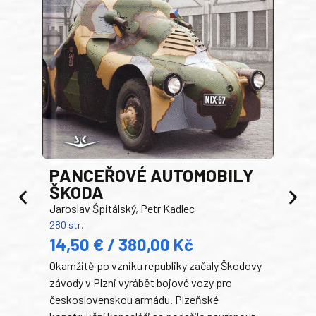
PANCEŘOVÉ AUTOMOBILY
ŠKODA
TA
Jaroslav Špitálský, Petr Kadlec
Ben
280 str.
352 s
14,50 € / 380,00 Kč
22
Okamžitě po vzniku republiky začaly Škodovy
Tank
závody v Plzni vyrábět bojové vozy pro
býva
československou armádu. Plzeňské
Rusk