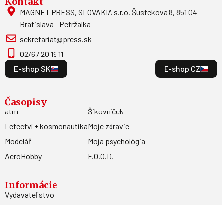
Kontakt
MAGNET PRESS, SLOVAKIA s.r.o. Šustekova 8, 851 04
Bratislava - Petržalka
sekretariat@press.sk
02/67 20 19 11
E-shop SK
E-shop CZ
Časopisy
atm
Šikovníček
Letectví + kosmonautika
Moje zdravie
Modelář
Moja psychológia
AeroHobby
F.O.O.D.
Informácie
Vydavateľstvo
Predplatné