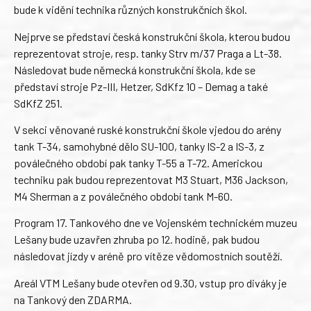
bude k vidění technika různých konstrukčních škol.
Nejprve se představí česká konstrukční škola, kterou budou
reprezentovat stroje, resp. tanky Strv m/37 Praga a Lt-38.
Následovat bude německá konstrukční škola, kde se
představí stroje Pz-III, Hetzer, SdKfz 10 – Demag a také
SdKfZ 251.
V sekci věnované ruské konstrukční škole vjedou do arény
tank T-34, samohybné dělo SU-100, tanky IS-2 a IS-3, z
poválečného období pak tanky T-55 a T-72. Americkou
techniku pak budou reprezentovat M3 Stuart, M36 Jackson,
M4 Sherman a z poválečného období tank M-60.
Program 17. Tankového dne ve Vojenském technickém muzeu
Lešany bude uzavřen zhruba po 12. hodině, pak budou
následovat jízdy v aréně pro vítěze vědomostních soutěží.
Areál VTM Lešany bude otevřen od 9.30, vstup pro diváky je
na Tankový den ZDARMA.