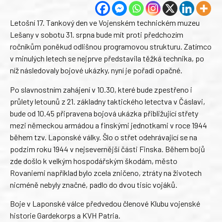
Letošní 17. Tankový den ve Vojenském technickém muzeu
Lešany v sobotu 31. srpna bude mít proti předchozím
ročníkům poněkud odlišnou programovou strukturu. Zatímco
v minulých letech se nejprve představila těžká technika, po
níž následovaly bojové ukázky, nyní je pořadí opačné.
Po slavnostním zahájení v 10.30, které bude zpestřeno i
průlety letounů z 21. základny taktického letectva v Čáslavi,
bude od 10.45 připravena bojová ukázka přibližující střety
mezi německou armádou a finskými jednotkami v roce 1944
během tzv. Laponské války. Šlo o střet odehrávající se na
podzim roku 1944 v nejsevernější části Finska. Během bojů
zde došlo k velkým hospodářským škodám, město
Rovaniemi například bylo zcela zničeno, ztráty na životech
nicméně nebyly značné, padlo do dvou tisíc vojáků.
Boje v Laponské válce předvedou členové Klubu vojenské
historie Gardekorps a KVH Patria.