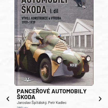
PANCEŘOVÉ AUTOMOBILY
ŠKODA
TA
Jaroslav Špitálský, Petr Kadlec
Ben
280 str.