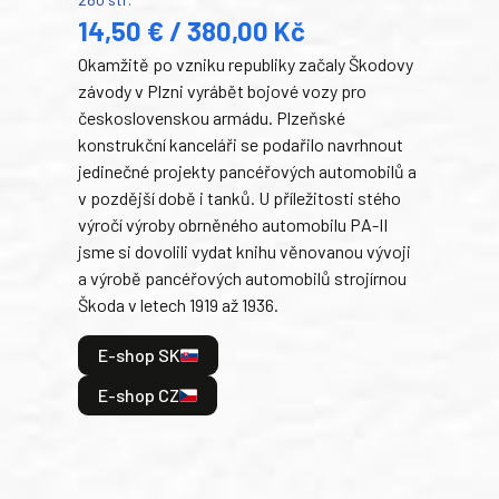
352 s
14,50 € / 380,00 Kč
22
Okamžitě po vzniku republiky začaly Škodovy
Tank
závody v Plzni vyrábět bojové vozy pro
býva
československou armádu. Plzeňské
Rusk
konstrukční kanceláři se podařilo navrhnout
armá
jedinečné projekty pancéřových automobilů a
stře
v pozdější době i tanků. U příležitosti stého
při 
výročí výroby obrněného automobilu PA-II
blíz
jsme si dovolili vydat knihu věnovanou vývoji
tank
a výrobě pancéřových automobilů strojírnou
v lé
Škoda v letech 1919 až 1936.
tak 
hrdi
E-shop SK
je: 
odeh
E-shop CZ
bitv
E