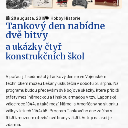
28 augusta, 2019
Hobby Historie
Tankový den nabídne
dvě bitvy
a ukázky čtyř
konstrukčních škol
V pořadí již sedmnáctý Tankový den se ve Vojenském
technickém muzeu Lešany uskuteční v sobotu 31. srpna. Na
programu budou především dvě bojové ukázky, které přiblíží
střety mezi německou a finskou armádou v tzv. Laponské
válce roce 1944, a také mezi Němci a Američany na sklonku
války v letech 1944/45. Program Tankového dne začíná v
10.30, muzeum otevírá své brány v 9.30. Vstup na akci je
zdarma.