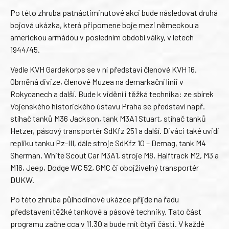
Po této zhruba patnáctiminutové akci bude následovat druhá
bojová ukázka, která připomene boje mezi německou a
americkou armádou v posledním období války, v letech
1944/45.
Vedle KVH Gardekorps se v ní představí členové KVH 16.
Obrněná divize, členové Muzea na demarkační linii v
Rokycanech a další. Bude k vidění i těžká technika: ze sbírek
Vojenského historického ústavu Praha se představí např.
stíhač tanků M36 Jackson, tank M3A1 Stuart, stíhač tanků
Hetzer, pásový transportér SdKfz 251 a další. Diváci také uvidí
repliku tanku Pz-III, dále stroje SdKfz 10 – Demag, tank M4
Sherman, White Scout Car M3A1, stroje M8, Halftrack M2, M3 a
M16, Jeep, Dodge WC 52, GMC či obojživelný transportér
DUKW.
Po této zhruba půlhodinové ukázce přijde na řadu
představení těžké tankové a pásové techniky. Tato část
programu začne cca v 11.30 a bude mít čtyři části. V každé