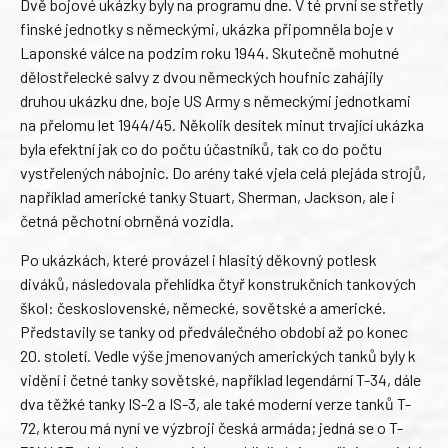
Dvě bojové ukázky byly na programu dne. V té první se střetly
finské jednotky s německými, ukázka připomněla boje v
Laponské válce na podzim roku 1944. Skutečně mohutné
dělostřelecké salvy z dvou německých houfnic zahájily
druhou ukázku dne, boje US Army s německými jednotkami
na přelomu let 1944/45. Několik desítek minut trvající ukázka
byla efektní jak co do počtu účastníků, tak co do počtu
vystřelených nábojnic. Do arény také vjela celá plejáda strojů,
například americké tanky Stuart, Sherman, Jackson, ale i
četná pěchotní obrněná vozidla.
Po ukázkách, které provázel i hlasitý děkovný potlesk
diváků, následovala přehlídka čtyř konstrukčních tankových
škol: československé, německé, sovětské a americké.
Představily se tanky od předválečného období až po konec
20. století. Vedle výše jmenovaných amerických tanků byly k
vidění i četné tanky sovětské, například legendární T-34, dále
dva těžké tanky IS-2 a IS-3, ale také moderní verze tanků T-
72, kterou má nyní ve výzbroji česká armáda; jedná se o T-