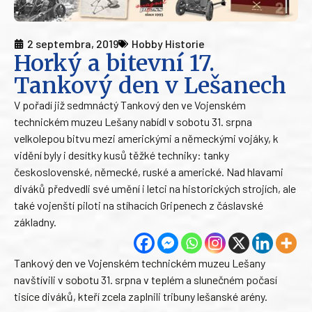
2 septembra, 2019
Hobby Historie
Horký a bitevní 17.
Tankový den v Lešanech
V pořadí již sedmnáctý Tankový den ve Vojenském
technickém muzeu Lešany nabídl v sobotu 31. srpna
velkolepou bitvu mezi americkými a německými vojáky, k
vidění byly i desítky kusů těžké techniky: tanky
československé, německé, ruské a americké. Nad hlavami
diváků předvedli své umění i letci na historických strojích, ale
také vojenští piloti na stíhacích Gripenech z čáslavské
základny.
Tankový den ve Vojenském technickém muzeu Lešany
navštívili v sobotu 31. srpna v teplém a slunečném počasí
tisíce diváků, kteří zcela zaplnili tribuny lešanské arény.