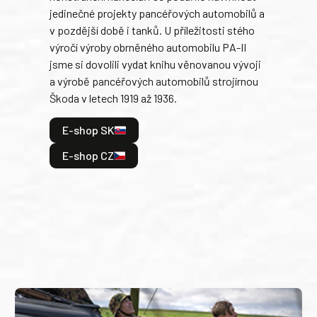
jedinečné projekty pancéřových automobilů a
stře
v pozdější době i tanků. U příležitosti stého
při 
výročí výroby obrněného automobilu PA-II
blíz
jsme si dovolili vydat knihu věnovanou vývoji
tank
a výrobě pancéřových automobilů strojírnou
v lé
Škoda v letech 1919 až 1936.
tak 
hrdi
E-shop SK
je: 
odeh
E-shop CZ
bitv
E
E