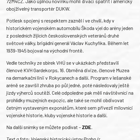
72M4CZ. Jako úplnou novinku mohli diváci spatřit i americký
obojživelný transportér DUKW.
Potlesk spojený s respektem zazněl i ve chvíli, kdy v
historickém vojenském automobilu Škoda vjel do arény jeden
z posledních žijících československých veteránů druhé
světové války, brigádní generál Václav Kuchyňka. Během let
1939-1945 bojoval na východní frontě.
Vedle techniky ze sbírek VHÚ se v ukázkách představili
členové KVH Gardekorps, 16. Obrněná divize, členové Muzea
na demarkační linii v Rokycanech a další. Program v lešanské
aréně se završil zhruba po půl jedné, poté následovaly ještě
jízdy výherců soutěží. Celé odpoledne pak měli návštěvníci na
prohlídky muzejních expozic, ale také se mohli obdivovat
četným vystaveným exponátům, které sem přivezli milovníci
vojenské historie, kluby vojenské historie a další.
Na další snímky se můžete podívat –
ZDE
.
Text a foto: Vojenský historický ústav Praha /r