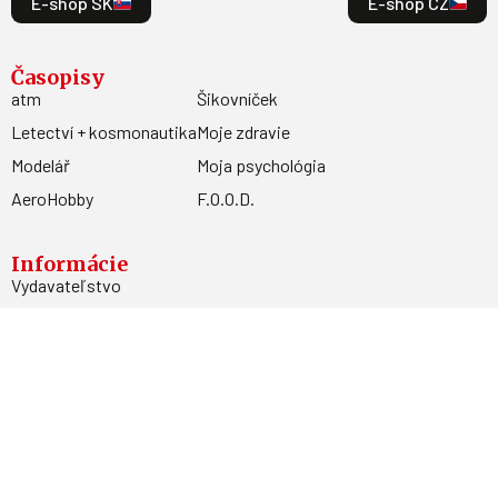
E-shop SK
E-shop CZ
Časopisy
atm
Šikovníček
Letectví + kosmonautika
Moje zdravie
Modelář
Moja psychológia
AeroHobby
F.O.O.D.
Informácie
Vydavateľstvo
Predplatné
Archív
Inzercia
GDPR
Kontakty