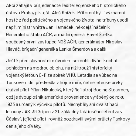
Akci zahájil v půl jedenácté ředitel Vojenského historického
ústavu Praha, plk. gšt. Aleš Knížek. Přítomni byli i významní
hosté z řad politického a vojenského života, na tribuny usedl
např. ministr vnitra Jan Hamáček, někdejší náčelník
Generálního štábu AČR, armádní generál Pavel Štefka,
současný první zástupce NGŠ AČR, generálmajor Miroslav
Hlaváč, brigádní generálka Lenka Šmerdová a další
Ještě před slavnostním úvodem se mohli diváci kochat
pohledem na modrou oblohu, na níž kroužil historický
vojenský letoun C-11 ze sbírek VHÚ. Letadla se vůbec na
Tankovém dni předvedla v hojné míře, četné letecké prvky
ukázal pilot Milan Mikulecký, který řídil stroj Boeing Stearmen,
což je dvouplošník americké provenience vyráběný od roku
1933 a určený k výcviku pilotů. Nechyběly ani dva stíhací
letouny JAS-39 Gripen z 21. základny taktického letectva v
Čáslavi, jejichž piloti rovněž pozdravili svými průlety Tankový
den a jeho diváky.