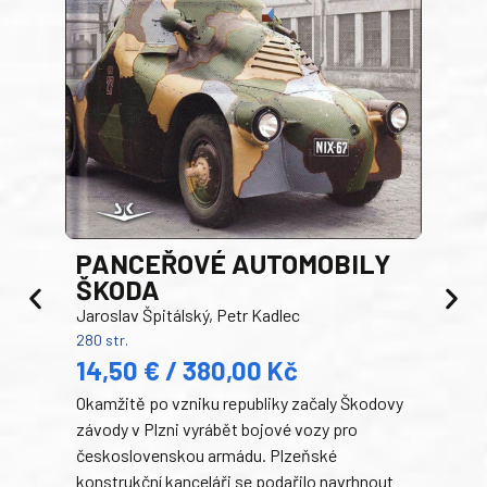
PANCEŘOVÉ AUTOMOBILY
ŠKODA
TA
Jaroslav Špitálský, Petr Kadlec
Ben
280 str.
352 s
14,50 € / 380,00 Kč
22
Okamžitě po vzniku republiky začaly Škodovy
Tank
závody v Plzni vyrábět bojové vozy pro
býva
československou armádu. Plzeňské
Rusk
konstrukční kanceláři se podařilo navrhnout
armá