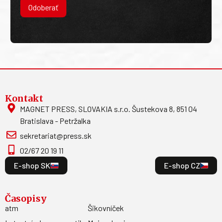
Odoberať
Kontakt
MAGNET PRESS, SLOVAKIA s.r.o. Šustekova 8, 851 04
Bratislava - Petržalka
sekretariat@press.sk
02/67 20 19 11
E-shop SK
E-shop CZ
Časopisy
atm
Šikovníček