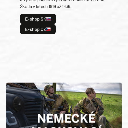
Škoda v letech 1919 až 1936.
tak 
hrdi
E-shop SK
je: 
odeh
E-shop CZ
bitv
E
E