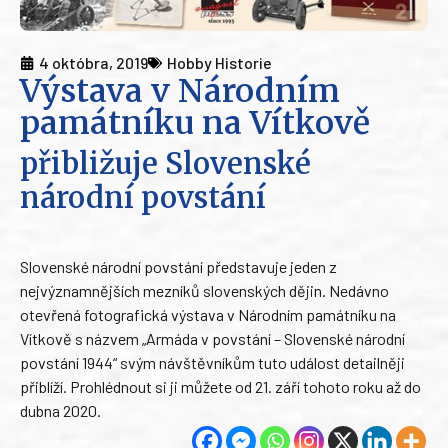
4 októbra, 2019
Hobby Historie
Výstava v Národním
památníku na Vítkově
přibližuje Slovenské
národní povstání
Slovenské národní povstání představuje jeden z
nejvýznamnějších mezníků slovenských dějin. Nedávno
otevřená fotografická výstava v Národním památníku na
Vítkově s názvem „Armáda v povstání – Slovenské národní
povstání 1944“ svým návštěvníkům tuto událost detailněji
přiblíží. Prohlédnout si ji můžete od 21. září tohoto roku až do
dubna 2020.