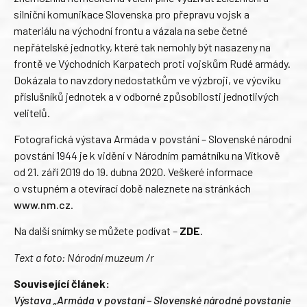
silniční komunikace Slovenska pro přepravu vojsk a
materiálu na východní frontu a vázala na sebe četné
nepřátelské jednotky, které tak nemohly být nasazeny na
frontě ve Východních Karpatech proti vojskům Rudé armády.
Dokázala to navzdory nedostatkům ve výzbroji, ve výcviku
příslušníků jednotek a v odborné způsobilosti jednotlivých
velitelů.
Fotografická výstava Armáda v povstání – Slovenské národní
povstání 1944 je k vidění v Národním památníku na Vítkově
od 21. září 2019 do 19. dubna 2020. Veškeré informace
o vstupném a otevírací době naleznete na stránkách
www.nm.cz
.
Na další snímky se můžete podívat –
ZDE
.
Text a foto: Národní muzeum /r
Související článek:
Výstava „Armáda v povstaní – Slovenské národné povstanie