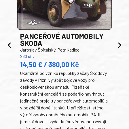
PANCEŘOVÉ AUTOMOBILY
ŠKODA
TA
Jaroslav Špitálský, Petr Kadlec
Ben
280 str.
352 s
14,50 € / 380,00 Kč
22
Okamžitě po vzniku republiky začaly Škodovy
Tank
závody v Plzni vyrábět bojové vozy pro
býva
československou armádu. Plzeňské
Rusk
konstrukční kanceláři se podařilo navrhnout
armá
jedinečné projekty pancéřových automobilů a
stře
v pozdější době i tanků. U příležitosti stého
při 
výročí výroby obrněného automobilu PA-II
blíz
jsme si dovolili vydat knihu věnovanou vývoji
tank
a výrobě pancéřových automobilů strojírnou
v lé