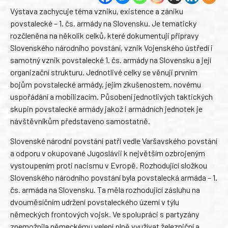
Výstava zachycuje téma vzniku, existence a zániku
povstalecké – 1. čs. armády na Slovensku. Je tematicky
rozčleněna na několik celků, které dokumentují přípravy
Slovenského národního povstání, vznik Vojenského ústředí i
samotný vznik povstalecké 1. čs. armády na Slovensku a její
organizační strukturu. Jednotlivé celky se věnují prvním
bojům povstalecké armády, jejím zkušenostem, novému
uspořádání a mobilizacím. Působení jednotlivých taktických
skupin povstalecké armády jakož i armádních jednotek je
návštěvníkům představeno samostatně.
Slovenské národní povstání patří vedle Varšavského povstání
a odporu v okupované Jugoslávii k největším ozbrojeným
vystoupením proti nacismu v Evropě. Rozhodující složkou
Slovenského národního povstání byla povstalecká armáda – 1.
čs. armáda na Slovensku. Ta měla rozhodující zásluhu na
dvouměsíčním udržení povstaleckého území v týlu
německých frontových vojsk. Ve spolupráci s partyzány
znemožnila německému velení plně využívat železniční a