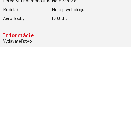
Letectví + kosmonautika
Moje zdravie
Modelář
Moja psychológia
AeroHobby
F.O.O.D.
Informácie
Vydavateľstvo
Predplatné
Archív
Inzercia
GDPR
Kontakty
Facebook