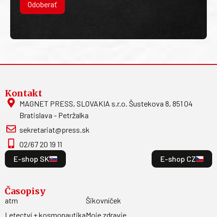
Odoberať
Kontakt
MAGNET PRESS, SLOVAKIA s.r.o. Šustekova 8, 851 04
Bratislava - Petržalka
sekretariat@press.sk
02/67 20 19 11
E-shop SK
E-shop CZ
Časopisy
atm
Šikovníček
Letectví + kosmonautika
Moje zdravie