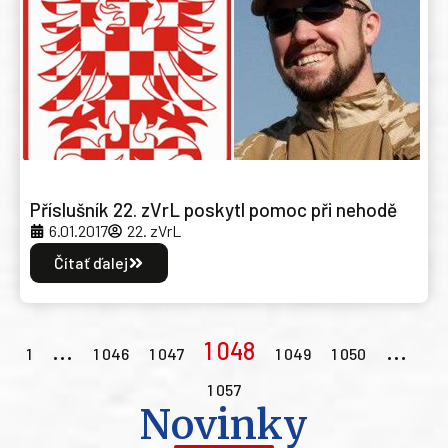
Příslušník 22. zVrL poskytl pomoc při nehodě
6.01.2017
22. zVrL
Čítať ďalej
…
1 048
…
1
1 046
1 047
1 049
1 050
1 057
Novinky