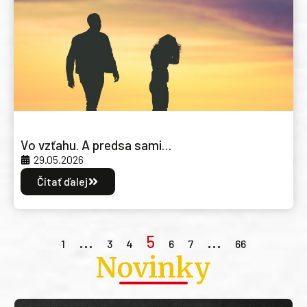
Vo vzťahu. A predsa sami…
29.05.2026
Čítať ďalej
…
5
…
1
3
4
6
7
66
Novinky