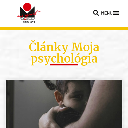
MENU
Články Moja
psychológia