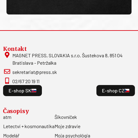
Kontakt
MAGNET PRESS, SLOVAKIA s.r.o. Šustekova 8, 851 04
Bratislava - Petržalka
sekretariat@press.sk
02/67 20 19 11
E-shop SK
E-shop CZ
Časopisy
atm
Šikovníček
Letectví + kosmonautika
Moje zdravie
Modelář
Moja psychológia