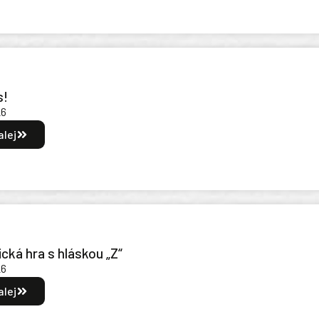
s!
26
alej
cká hra s hláskou „Z“
26
alej