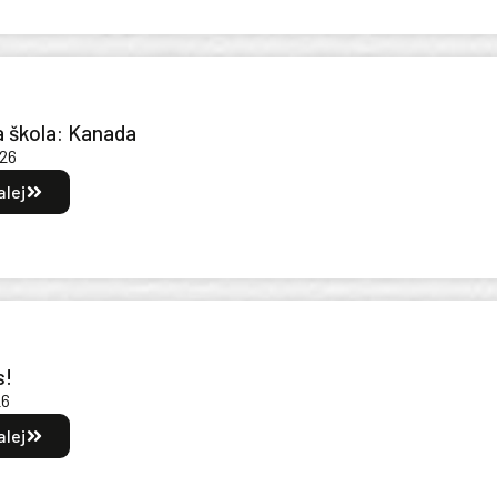
a škola: Kanada
026
alej
s!
26
alej