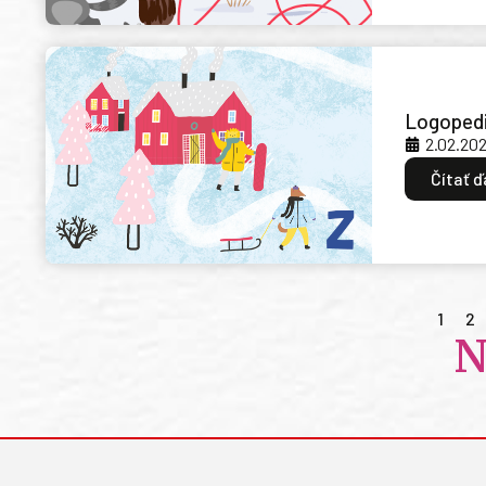
Logopedi
2.02.20
Čítať ď
1
2
N