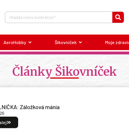
AeroHobby
Šikovníček
Moje zdravi
Články Šikovníček
LNIČKA: Záložková mánia
026
alej