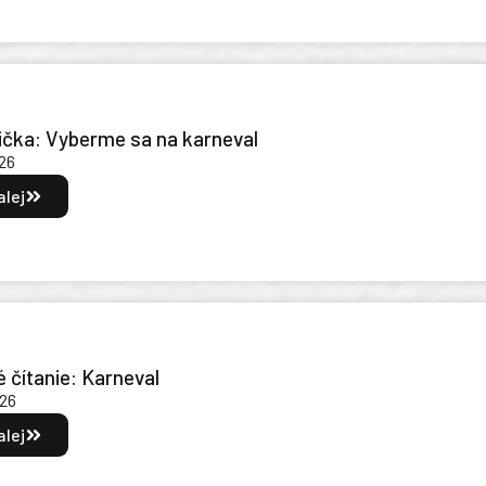
nička: Vyberme sa na karneval
26
alej
 čítanie: Karneval
026
alej