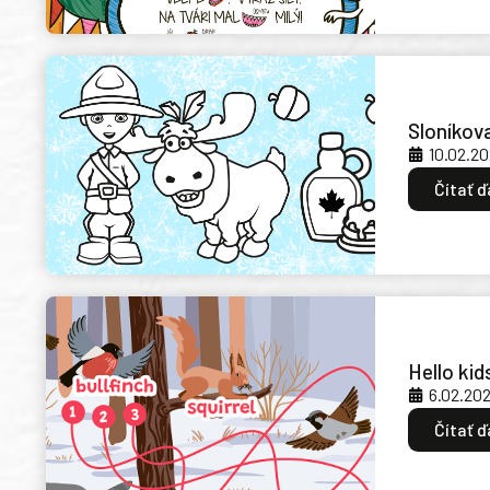
Sloníkov
10.02.2
Čítať ď
Hello kid
6.02.20
Čítať ď