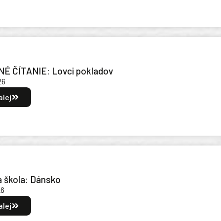
É ČÍTANIE: Lovci pokladov
26
alej
a škola: Dánsko
26
alej