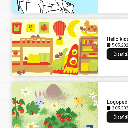
Hello kid
5.03.20
Čítať ď
Logopedi
2.03.20
Čítať ď