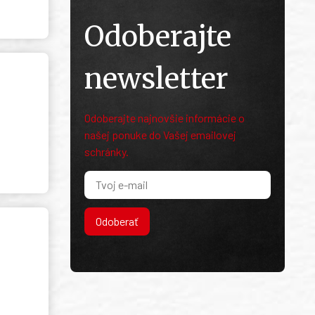
Odoberajte
newsletter
Odoberajte najnovšie informácie o
našej ponuke do Vašej emailovej
schránky.
Odoberať