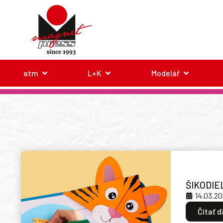
atm
L+K
Modelář
ŠIKODIE
14.03.2
Čítať ď