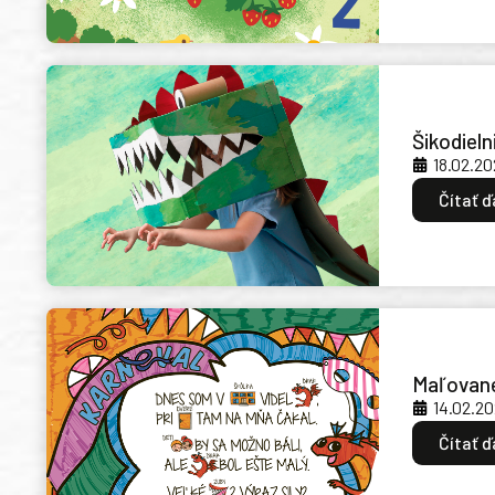
Šikodiel
18.02.20
Čítať ď
Maľované
14.02.2
Čítať ď