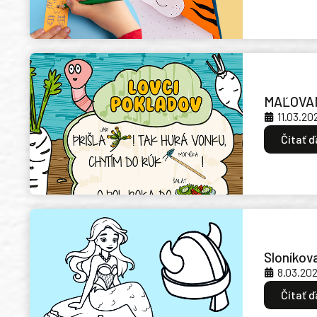
MAĽOVAN
11.03.20
Čítať ď
Sloníkov
8.03.20
Čítať ď