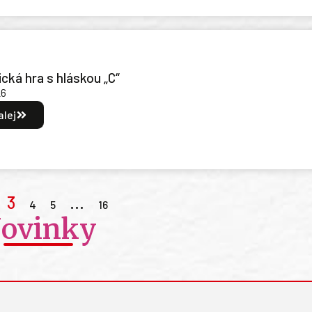
cká hra s hláskou „C“
26
alej
3
…
4
5
16
ovinky