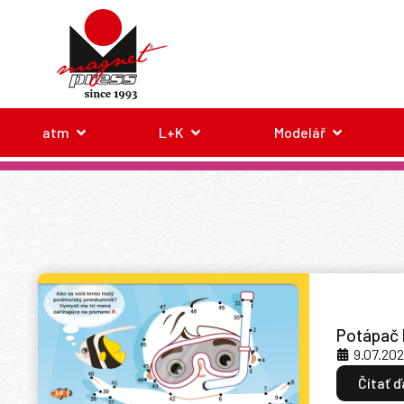
atm
L+K
Modelář
Potápač 
9.07.20
Čítať ď