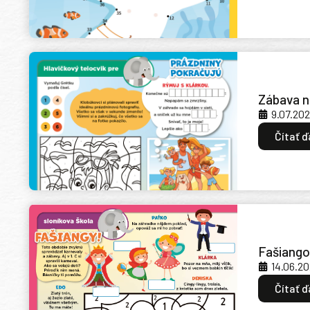
Zábava n
9.07.20
Čítať ď
Fašiango
14.06.2
Čítať ď