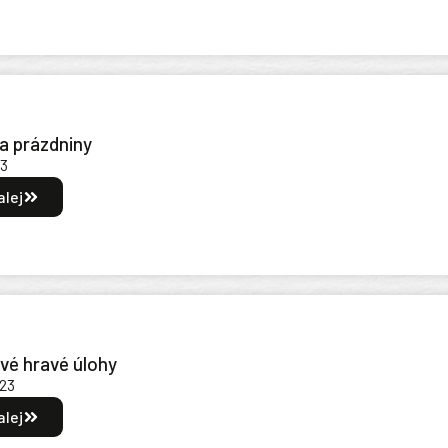
a prázdniny
23
alej
vé hravé úlohy
023
alej