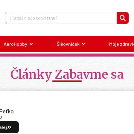
AeroHobby
Šikovníček
Moje zdravi
Články Zabavme sa
Peťko
23
alej