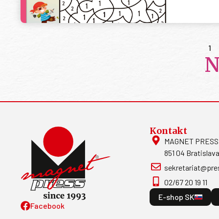
1
N
Kontakt
MAGNET PRESS, S
851 04 Bratislava
sekretariat@pre
02/67 20 19 11
E-shop SK
Facebook