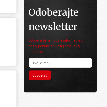
Odoberajte
newsletter
Odoberajte najnovšie informácie o
našej ponuke do Vašej emailovej
schránky.
Odoberať