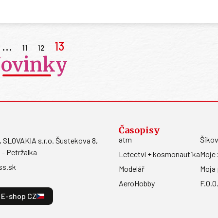
…
13
11
12
ovinky
Časopisy
atm
Šikov
LOVAKIA s.r.o. Šustekova 8,
 - Petržalka
Letectví + kosmonautika
Moje 
ss.sk
Modelář
Moja 
AeroHobby
F.O.O
E-shop CZ