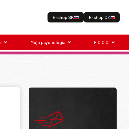
E-shop SK
E-shop CZ
e
Moja psychológia
F.O.O.D.