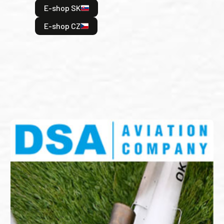
E-shop SK
je: 
odeh
E-shop CZ
bitv
E
E