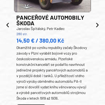
PANCEŘOVÉ AUTOMOBILY
ŠKODA
TA
Jaroslav Špitálský, Petr Kadlec
Ben
280 str.
352 s
14,50 € / 380,00 Kč
22
Okamžitě po vzniku republiky začaly Škodovy
Tank
závody v Plzni vyrábět bojové vozy pro
býva
československou armádu. Plzeňské
Rusk
konstrukční kanceláři se podařilo navrhnout
armá
jedinečné projekty pancéřových automobilů a
stře
v pozdější době i tanků. U příležitosti stého
při 
výročí výroby obrněného automobilu PA-II
blíz
jsme si dovolili vydat knihu věnovanou vývoji
tank
a výrobě pancéřových automobilů strojírnou
v lé
Škoda v letech 1919 až 1936.
tak 
hrdi