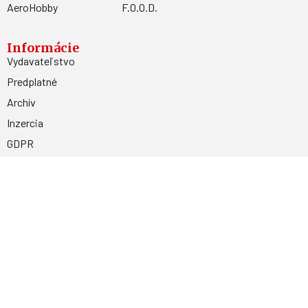
AeroHobby
F.O.O.D.
Informácie
Vydavateľstvo
Predplatné
Archív
Inzercia
GDPR
Kontakty
Facebook