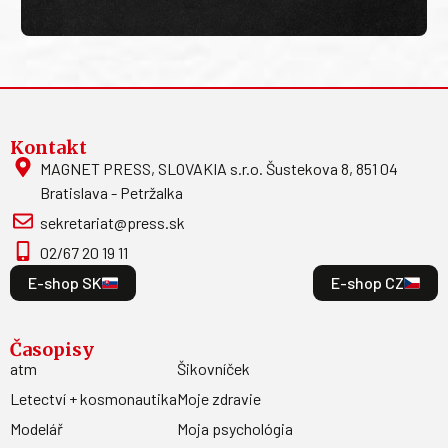
Kontakt
MAGNET PRESS, SLOVAKIA s.r.o. Šustekova 8, 851 04
Bratislava - Petržalka
sekretariat@press.sk
02/67 20 19 11
E-shop SK
E-shop CZ
Časopisy
atm
Šikovníček
Letectví + kosmonautika
Moje zdravie
Modelář
Moja psychológia