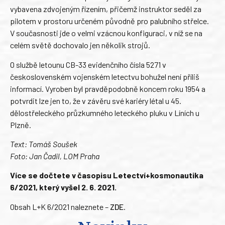
vybavena zdvojeným řízením, přičemž instruktor seděl za
pilotem v prostoru určeném původně pro palubního střelce.
V současnosti jde o velmi vzácnou konfiguraci, v níž se na
celém světě dochovalo jen několik strojů.
O službě letounu CB-33 evidenčního čísla 5271 v
československém vojenském letectvu bohužel není příliš
informací. Vyroben byl pravděpodobně koncem roku 1954 a
potvrdit lze jen to, že v závěru své kariéry létal u 45.
dělostřeleckého průzkumného leteckého pluku v Líních u
Plzně.
Text: Tomáš Soušek
Foto: Jan Čadil, LOM Praha
Více se dočtete v časopisu Letectví+kosmonautika
6/2021, který vyšel 2. 6. 2021.
Obsah L+K 6/2021 naleznete –
ZDE
.