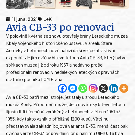
11 júna, 2021
L+K
Avia CB-33 po renovaci
V polovině května se znovu otevřely brány Leteckého muzea
Kbely Vojenského historického ústavu. V areálu Staré
Aerovky v Letňanech nově nabízí další velice atraktivní
exponát. Je jím cvičný bitevní letoun Avia CB-33, který byl ve
sbírkách muzea již od roku 1967 a nedávno prošel
profesionální renovací v nedalekých leteckých opravnách
státního podniku LOM Praha.
Avia CB-33 patří mezi stroje, jež stály u zrodu Leteckého
muzea Kbely. Připomeňme, že jde o sovětský bitevní letoun
Iljušin Il-10 licenčně vyráběný v Letňanech v létech 1951 až
1955, kdy takto vzniklo přibližně 1200 kusů. Většinu
představovala základní bojová varianta B-33, menší část pak
cvičná verze CB-33 odpovídající originálnímu UIl-10. Ta byla