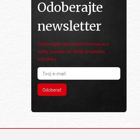
Odoberajte
newsletter
Odoberajte najnovšie informácie o
našej ponuke do Vašej emailovej
schránky.
Odoberať