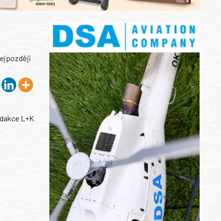
nejpozději
dakce L+K