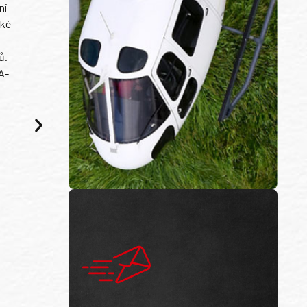
ni
ské
ů.
A-