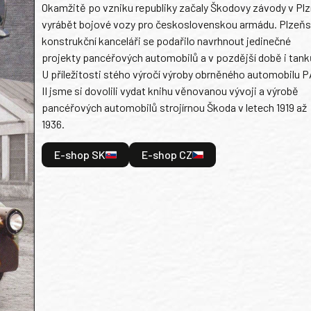
Okamžitě po vzniku republiky začaly Škodovy závody v Plz
vyrábět bojové vozy pro československou armádu. Plzeň
konstrukční kanceláři se podařilo navrhnout jedinečné
projekty pancéřových automobilů a v pozdější době i tank
U příležitosti stého výročí výroby obrněného automobilu P
II jsme si dovolili vydat knihu věnovanou vývoji a výrobě
pancéřových automobilů strojírnou Škoda v letech 1919 až
1936.
E-shop SK
E-shop CZ