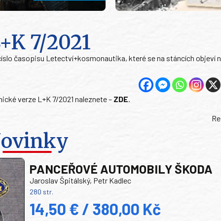
L+K 7/2021
číslo časopisu Letectví+kosmonautika, které se na stáncích objeví 
nické verze L+K 7/2021 naleznete –
ZDE
.
Re
ovinky
PANCEŘOVÉ AUTOMOBILY ŠKODA
Jaroslav Špitálský, Petr Kadlec
280 str.
14,50 € / 380,00 Kč