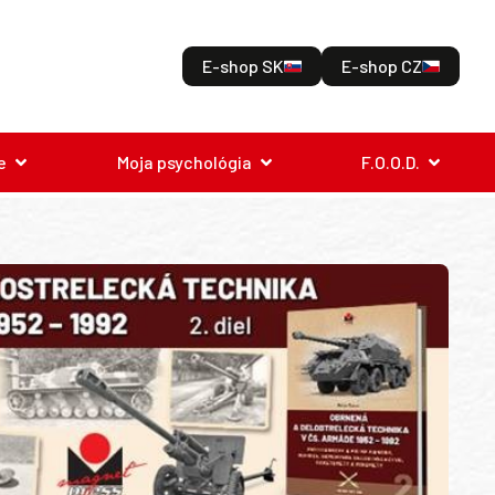
E-shop SK
E-shop CZ
e
Moja psychológia
F.O.O.D.