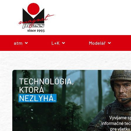
atm
L+K
Modelář