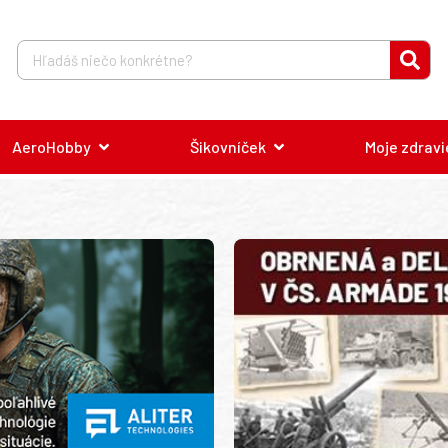
AeroHobby
Šikovníček
Moje zdravi