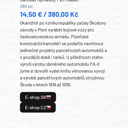
Ben
280 str.
352 s
14,50 € / 380,00 Kč
22
Okamžitě po vzniku republiky začaly Škodovy
Tank
závody v Plzni vyrábět bojové vozy pro
býva
československou armádu. Plzeňské
Rusk
konstrukční kanceláři se podařilo navrhnout
armá
jedinečné projekty pancéřových automobilů a
stře
v pozdější době i tanků. U příležitosti stého
při 
výročí výroby obrněného automobilu PA-II
blíz
jsme si dovolili vydat knihu věnovanou vývoji
tank
a výrobě pancéřových automobilů strojírnou
v lé
Škoda v letech 1919 až 1936.
tak 
hrdi
E-shop SK
je: 
odeh
E-shop CZ
bitv
E