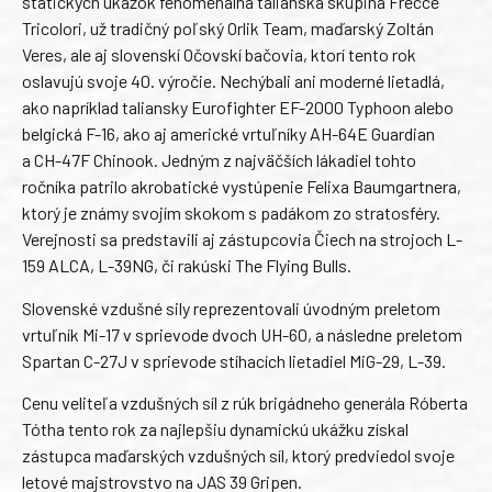
statických ukážok fenomenálna talianska skupina Frecce
Tricolori, už tradičný poľský Orlik Team, maďarský Zoltán
Veres, ale aj slovenskí Očovskí bačovia, ktorí tento rok
oslavujú svoje 40. výročie. Nechýbali ani moderné lietadlá,
ako napríklad taliansky Eurofighter EF-2000 Typhoon alebo
belgická F-16, ako aj americké vrtuľníky AH-64E Guardian
a CH-47F Chinook. Jedným z najväčších lákadiel tohto
ročníka patrilo akrobatické vystúpenie Felixa Baumgartnera,
ktorý je známy svojím skokom s padákom zo stratosféry.
Verejnosti sa predstavili aj zástupcovia Čiech na strojoch L-
159 ALCA, L-39NG, či rakúski The Flying Bulls.
Slovenské vzdušné sily reprezentovali úvodným preletom
vrtuľník Mi-17 v sprievode dvoch UH-60, a následne preletom
Spartan C-27J v sprievode stíhacích lietadiel MiG-29, L-39.
Cenu veliteľa vzdušných síl z rúk brigádneho generála Róberta
Tótha tento rok za najlepšiu dynamickú ukážku získal
zástupca maďarských vzdušných síl, ktorý predviedol svoje
letové majstrovstvo na JAS 39 Gripen.