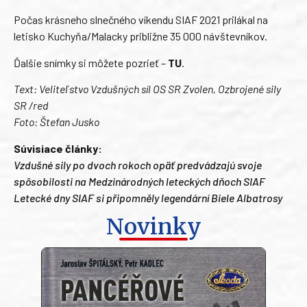
Počas krásneho slnečného víkendu SIAF 2021 prilákal na
letisko Kuchyňa/Malacky približne 35 000 návštevníkov.
Ďalšie snímky si môžete pozrieť –
TU
.
Text: Veliteľstvo Vzdušných síl OS SR Zvolen, Ozbrojené sily
SR /red
Foto: Štefan Jusko
Súvisiace články:
Vzdušné sily po dvoch rokoch opäť predvádzajú svoje
spôsobilosti na Medzinárodných leteckých dňoch SIAF
Letecké dny SIAF si připomněly legendární Biele Albatrosy
Novinky