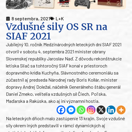
8 septembra, 2021
L+K
Vzdušné sily OS SR na
SIAF 2021
Jubilejný 10. ročník Medzinárodných leteckých dní SIAF 2021
otvoril v sobotu 4. septembra 2021 minister obrany
Slovenskej republiky Jaroslav Naď. Z dôvodu rekonštrukcie
letiska Sliač sa tohtoročný SIAF konal v priestoroch
dopravného krídla Kuchyňa. Slávnostného ceremoniálu sa
zúčastnil aj predseda Národnej rady Boris Kollár, minister
dopravy Andrej Doležal, náčelník Generálneho štábu generál
Daniel Zmeko, velitelia vzdušných síl Čiech, Poľska,
Maďarska a Rakúska, ako aj iní významní hostia.
Na leteckých dňoch malo zastúpenie 13 krajín. Svoje vzdušné
sily okrem iných predstavili v rámci dynamických aj