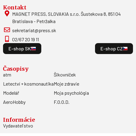
Kontakt
MAGNET PRESS, SLOVAKIA s.r.o. Šustekova 8, 851 04
Bratislava - Petržalka
sekretariat@press.sk
02/67 20 19 11
E-shop SK
E-shop CZ
Časopisy
atm
Šikovníček
Letectví + kosmonautika
Moje zdravie
Modelář
Moja psychológia
AeroHobby
F.O.O.D.
Informácie
Vydavateľstvo
Predplatné