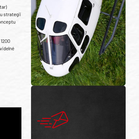
tar)
u strategii
konceptu
 1200
videlné