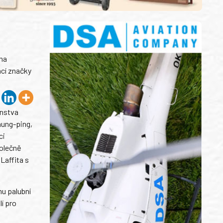
 na
ací značky
enstva
hung-ping,
ci
polečně
Laffita s
u palubní
í pro