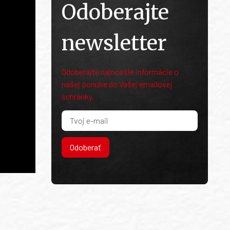
Odoberajte
newsletter
Odoberajte najnovšie informácie o
našej ponuke do Vašej emailovej
schránky.
Odoberať