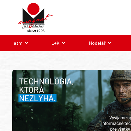
atm
L+K
Modelář