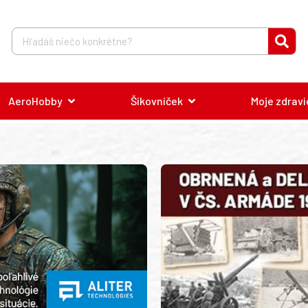
AeroHobby
Šikovníček
Moje zdravi