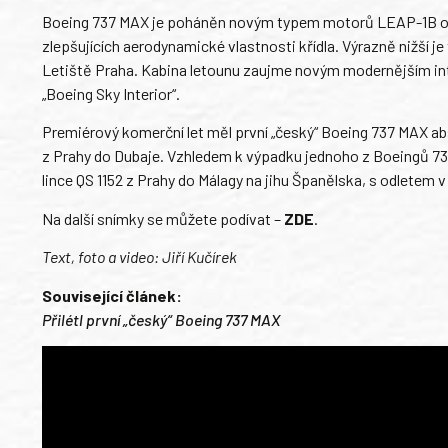
Boeing 737 MAX je poháněn novým typem motorů LEAP-1B od C
zlepšujících aerodynamické vlastnosti křídla. Výrazně nižší j
Letiště Praha. Kabina letounu zaujme novým modernějším int
„Boeing Sky Interior“.
Premiérový komerční let měl první „český“ Boeing 737 MAX abso
z Prahy do Dubaje. Vzhledem k výpadku jednoho z Boeingů 737
lince QS 1152 z Prahy do Málagy na jihu Španělska, s odletem v
Na další snímky se můžete podívat –
ZDE
.
Text, foto a video: Jiří Kučírek
Související článek:
Přilétl první „český“ Boeing 737 MAX