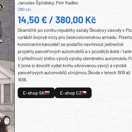
Jaroslav Špitálský, Petr Kadlec
280 str.
14,50 € / 380,00 Kč
Okamžitě po vzniku republiky začaly Škodovy závody v Plz
vyrábět bojové vozy pro československou armádu. Plzeň
konstrukční kanceláři se podařilo navrhnout jedinečné
projekty pancéřových automobilů a v pozdější době i tank
U příležitosti stého výročí výroby obrněného automobilu P
II jsme si dovolili vydat knihu věnovanou vývoji a výrobě
pancéřových automobilů strojírnou Škoda v letech 1919 až
1936.
E-shop SK
E-shop CZ