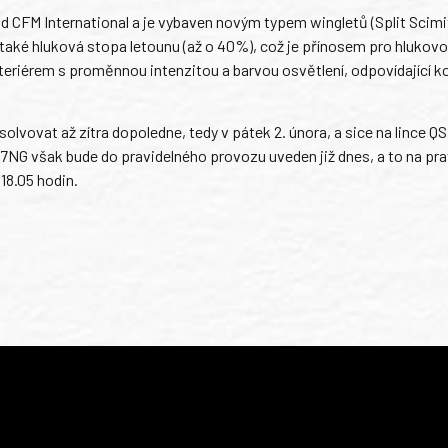
FM International a je vybaven novým typem wingletů (Split Scimi
e také hluková stopa letounu (až o 40%), což je přínosem pro hlukovo
eriérem s proměnnou intenzitou a barvou osvětlení, odpovídající 
lvovat až zítra dopoledne, tedy v pátek 2. února, a sice na lince QS
NG však bude do pravidelného provozu uveden již dnes, a to na pra
 18.05 hodin.