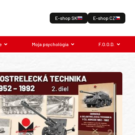
E-shop SK
E-shop CZ
e
Moja psychológia
F.O.O.D.