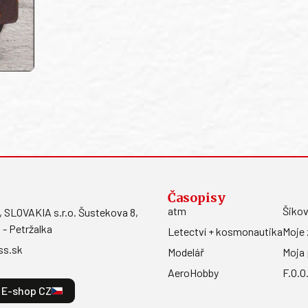
Časopisy
atm
Šikov
LOVAKIA s.r.o. Šustekova 8,
 - Petržalka
Letectví + kosmonautika
Moje 
ss.sk
Modelář
Moja 
AeroHobby
F.O.O
E-shop CZ