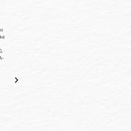
ni
ské
ů.
A-