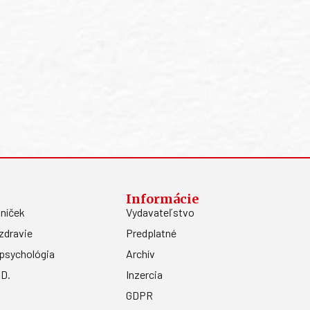
Informácie
níček
Vydavateľstvo
zdravie
Predplatné
psychológia
Archív
.D.
Inzercia
GDPR