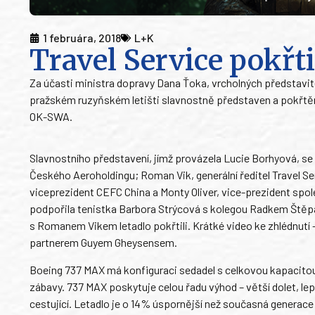
1 februára, 2018
L+K
Travel Service pokřt
Za účasti ministra dopravy Dana Ťoka, vrcholných představit
pražském ruzyňském letišti slavnostně představen a pokřtěn 
OK-SWA.
Slavnostního představení, jímž provázela Lucie Borhyová, se
Českého Aeroholdingu; Roman Vik, generální ředitel Travel Se
viceprezident CEFC China a Monty Oliver, vice-prezident sp
podpořila tenistka Barbora Strýcová s kolegou Radkem Štěp
s Romanem Vikem letadlo pokřtili. Krátké video ke zhlédnutí 
partnerem Guyem Gheysensem.
Boeing 737 MAX má konfiguraci sedadel s celkovou kapacitou
zábavy. 737 MAX poskytuje celou řadu výhod – větší dolet, le
cestující. Letadlo je o 14% úspornější než současná generace