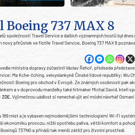
il Boeing 737 MAX 8
elů společnosti Travel Service a dalších významných hostů byl dnes
nový přírůstek ve flotile Travel Service, Boeing 737 MAX 8 poznáv
 vedle ministra dopravy zúčastnil Václav Řehoř, předseda představ
rvice; Ma Kche-čching, velvyslankyně Čínské lidové republiky; Wu C
olečnosti Boeing pro obchod v Evropě. Ze známých osobností pak ak
ánkem a v doprovodu manželky také hitmaker Michal David, kteří s
–
ZDE
. Výjimečnou uádlost si nenechal ujít ani módní návrhář Osmani 
 189 míst a je vybaven nejmodernějšími technologiemi Wi-Fi systém
pší ekonomiku provozu, nižší spotřebu paliva, větší komfort a pohodl
 Boeingů 737NG a přináší tak menší zátěž pro životní prostředí.