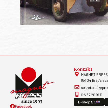
Kontakt
MAGNET PRESS, S
851 04 Bratislava
sekretariat@pre
02/67 20 19 11
E-shop SK
Facebook