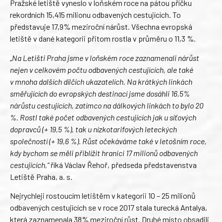
Pražské letiště vyneslo v loňském roce na pátou příčku
rekordních 15,415 milionu odbavených cestujících. To
představuje 17,9% meziroční nárůst. Všechna evropská
letiště v dané kategorii přitom rostla v průměru o 11,3 %.
„
Na Letišti Praha jsme v loňském roce zaznamenali nárůst
nejen v celkovém počtu odbavených cestujících, ale také
v mnoha dalších dílčích ukazatelích. Na krátkých linkách
směřujících do evropských destinací jsme dosáhli 16,5%
nárůstu cestujících, zatímco na dálkových linkách to bylo 20
%. Rostl také počet odbavených cestujících jak u síťových
dopravců (+ 19,5 %), tak u nízkotarifových leteckých
společností (+ 19,6 %). Růst očekáváme také v letošním roce,
kdy bychom se měli přiblížit hranici 17 milionů odbavených
cestujících,“
říká Václav Řehoř, předseda představenstva
Letiště Praha, a. s.
Nejrychleji rostoucím letištěm v kategorii 10 – 25 milionů
odbavených cestujících se v roce 2017 stala turecká Antalya,
která zaznamenala 38% meziroční růst. Druhé místo obsadili