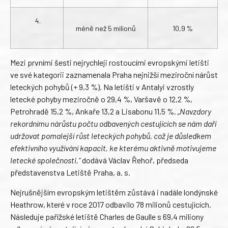
4.
méně než 5 milionů
10,9 %
Mezi prvními šesti nejrychleji rostoucími evropskými letišti
ve své kategorii zaznamenala Praha nejnižší meziroční nárůst
leteckých pohybů (+ 9,3 %). Na letišti v Antalyi vzrostly
letecké pohyby meziročně o 29,4 %, Varšavě o 12,2 %,
Petrohradě 15,2 %, Ankaře 13,2 a Lisabonu 11,5 %.
„Navzdory
rekordnímu nárůstu počtu odbavených cestujících se nám daří
udržovat pomalejší růst leteckých pohybů, což je důsledkem
efektivního využívání kapacit, ke kterému aktivně motivujeme
letecké společnosti,“
dodává Václav Řehoř, předseda
představenstva Letiště Praha, a. s.
Nejrušnějším evropským letištěm zůstává i nadále londýnské
Heathrow, které v roce 2017 odbavilo 78 milionů cestujících.
Následuje pařížské letiště Charles de Gaulle s 69,4 miliony