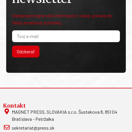
Odoberajte najnovšie informácie o našej ponuke do
Vašej emailovej schránky.
Odoberať
Kontakt
MAGNET PRESS, SLOVAKIA s.r.o. Šustekova 8, 851 04
Bratislava - Petržalka
sekretariat@press.sk