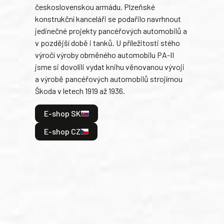
československou armádu. Plzeňské
Rusk
konstrukční kanceláři se podařilo navrhnout
armá
jedinečné projekty pancéřových automobilů a
stře
v pozdější době i tanků. U příležitosti stého
při 
výročí výroby obrněného automobilu PA-II
blíz
jsme si dovolili vydat knihu věnovanou vývoji
tank
a výrobě pancéřových automobilů strojírnou
v lé
Škoda v letech 1919 až 1936.
tak 
hrdi
E-shop SK
je: 
odeh
E-shop CZ
bitv
E
E