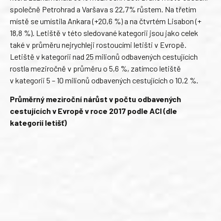
společně Petrohrad a Varšava s 22,7% růstem. Na třetím
místě se umístila Ankara (+20,6 %) a na čtvrtém Lisabon (+
18,8 %). Letiště v této sledované kategorii jsou jako celek
také v průměru nejrychleji rostoucími letišti v Evropě.
Letiště v kategorii nad 25 milionů odbavených cestujících
rostla meziročně v průměru o 5,6 %, zatímco letiště
v kategorii 5 – 10 milionů odbavených cestujících o 10,2 %.
Průměrný meziroční nárůst v počtu odbavených
cestujících v Evropě v roce 2017 podle ACI (dle
kategorií letišť)