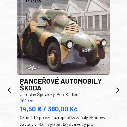
PANCEŘOVÉ AUTOMOBILY
ŠKODA
TA
Jaroslav Špitálský, Petr Kadlec
Ben
280 str.
352 s
14,50 € / 380,00 Kč
22
Okamžitě po vzniku republiky začaly Škodovy
Tank
závody v Plzni vyrábět bojové vozy pro
býva