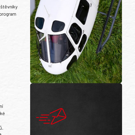
vštěvníky
í program
ni
ské
ů.
A-