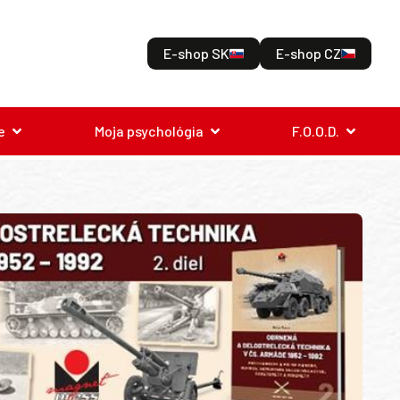
E-shop SK
E-shop CZ
e
Moja psychológia
F.O.O.D.