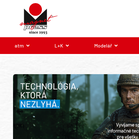
atm
L+K
Modelář