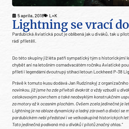
5 apríla, 2018
L+K
Lightning se vrací d
Pardubická Aviatická pouť je oblíbená jak u diváků, tak u pilotů 
rádi přiletěli.
Do této skupiny již léta patří sympatický tým s historickým
chybět ani na letošním osmadvacátém ročníku Aviatické pouti,
přiletí i legendární dvoutrupý stíhací letoun Lockheed P-38 Li
Právě k tomuto kusu dodává Jan Rudzinskyj z organizačního 
novinkou, již jsme ho zde přivítali dvakrát a vždy vzbudil u 
celokovovým povrchem a také neobvyklým konstrukčním uspoř
za motory až k ocasním plochám. Ovšem zcela jedinečné je le
Lightning je na obloze dynamický a ladný zároveň a diváci se 
pardubickém nebi představí i ve velkoskupině historických le
Tato jedinečná podívaná má u diváků i pilotů značný ohlas.“