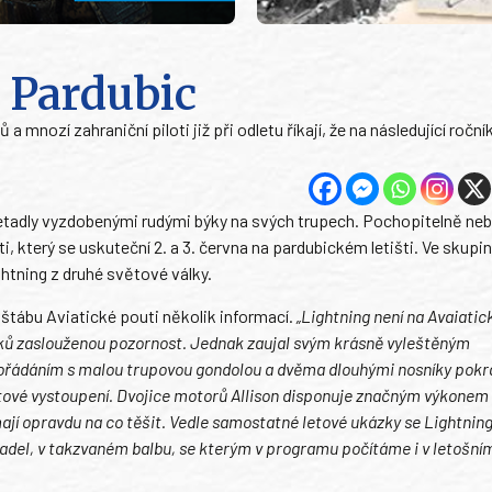
o Pardubic
a mnozí zahraniční piloti již při odletu říkají, že na následující roční
i letadly vyzdobenými rudými býky na svých trupech. Pochopitelně ne
 který se uskuteční 2. a 3. června na pardubickém letišti. Ve skupin
ghtning z druhé světové války.
štábu Aviatické pouti několik informací.
„Lightning není na Avaiatic
diváků zaslouženou pozornost. Jednak zaujal svým krásně vyleštěným
ádáním s malou trupovou gondolou a dvěma dlouhými nosníky pokra
tové vystoupení. Dvojice motorů Allison disponuje značným výkonem
mají opravdu na co těšit. Vedle samostatné letové ukázky se Lightnin
tadel, v takzvaném balbu, se kterým v programu počítáme i v letošní