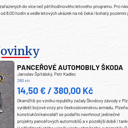
del zařazených do více než pětihodinového letového programu. Pro ná
y od 8.00 hodin a vedle letových ukázek na ně čeká i bohatý pozemn
ovinky
PANCEŘOVÉ AUTOMOBILY ŠKODA
Jaroslav Špitálský, Petr Kadlec
280 str.
14,50 € / 380,00 Kč
Okamžitě po vzniku republiky začaly Škodovy závody v Plz
vyrábět bojové vozy pro československou armádu. Plzeň
konstrukční kanceláři se podařilo navrhnout jedinečné
projekty pancéřových automobilů a v pozdější době i tank
U příležitosti stého výročí výroby obrněného automobilu P