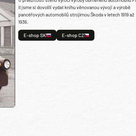
II jsme si dovolili vydat knihu věnovanou vývoji a výrobě
pancéřových automobilů strojírnou Škoda v letech 1919 až
1936.
E-shop SK
E-shop CZ