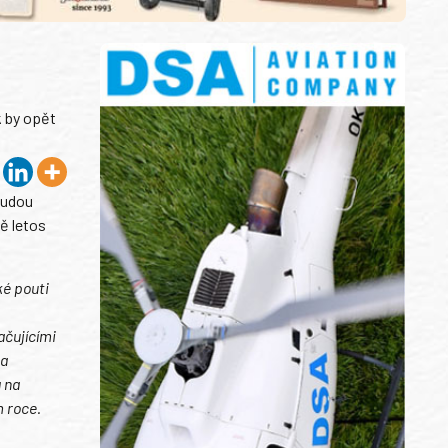
k by opět
budou
ě letos
ké pouti
čujícími
 a
g na
m roce.