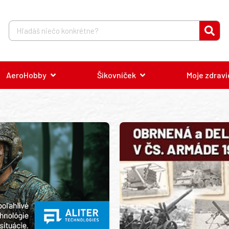
AeroHobby
Šikovníček
Moje zdravi