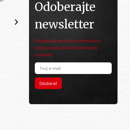
Odoberajte
newsletter
Odoberajte najnovšie informácie o
našej ponuke do Vašej emailovej
schránky.
Odoberať