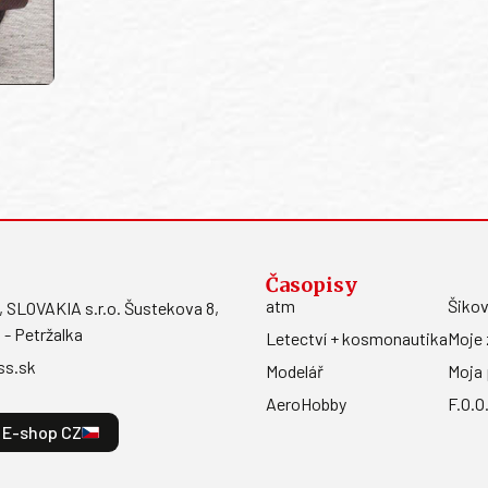
Časopisy
atm
Šikov
LOVAKIA s.r.o. Šustekova 8,
 - Petržalka
Letectví + kosmonautika
Moje 
ss.sk
Modelář
Moja 
AeroHobby
F.O.O
E-shop CZ