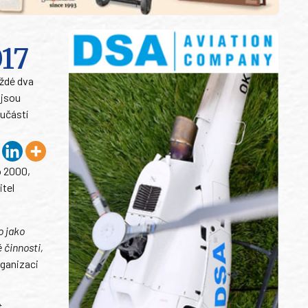
017
aždé dva
 jsou
učástí
o 2000,
tel
o jako
 činnosti,
rganizaci
t