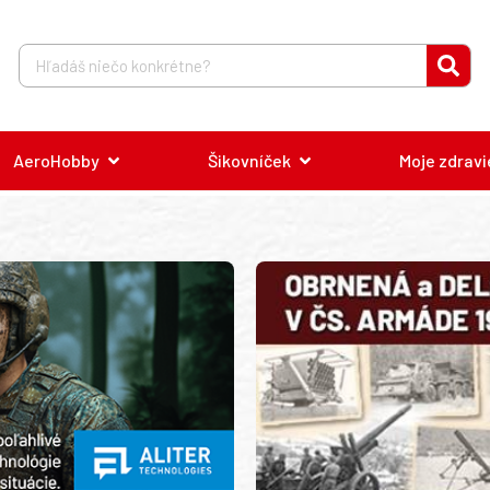
AeroHobby
Šikovníček
Moje zdravi