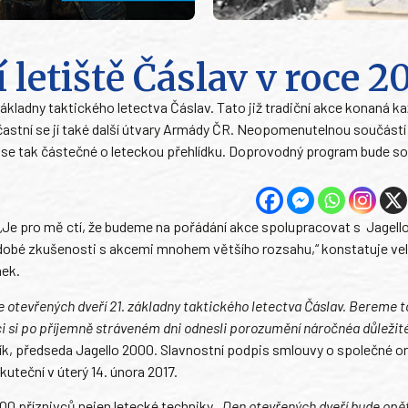
letiště Čáslav v roce 2
ákladny taktického letectva Čáslav. Tato již tradiční akce konaná k
častní se jí také další útvary Armády ČR. Neopomenutelnou součástí
 se tak částečné o leteckou přehlídku. Doprovodný program bude so
 „Je pro mě ctí, že budeme na pořádání akce spolupracovat s Jagell
obé zkušenosti s akcemi mnohem většího rozsahu,“ konstatuje veli
nek.
 otevřených dveří 21. základny taktického letectva Čáslav. Bereme t
i si po příjemně stráveném dni odnesli porozumění náročnéa důležité
ík, předseda Jagello 2000
.
Slavnostní podpis smlouvy o společné o
uteční v úterý 14. února 2017.
000 příznivců nejen letecké techniky.
„Den otevřených dveří bude opě