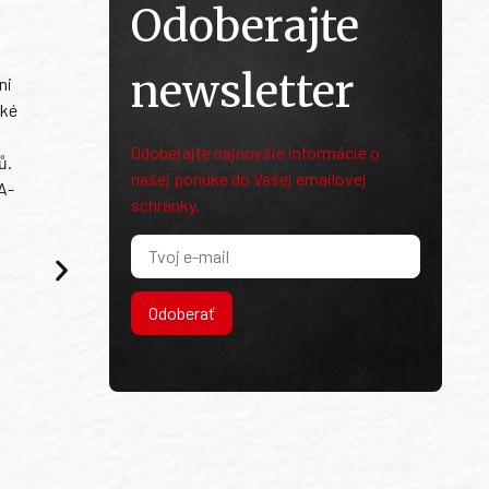
Odoberajte
newsletter
ni
ské
Odoberajte najnovšie informácie o
ů.
našej ponuke do Vašej emailovej
A-
schránky.
Odoberať