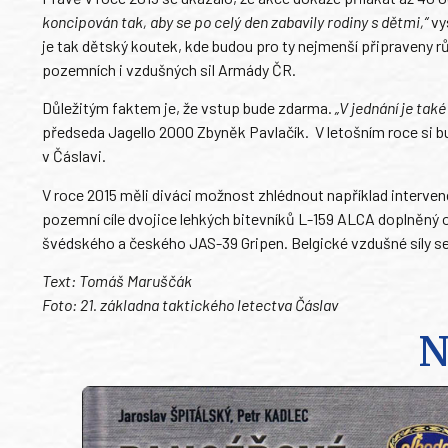
koncipován tak, aby se po celý den zabavily rodiny s dětmi,“
vys
je tak dětský koutek, kde budou pro ty nejmenší připraveny 
pozemních i vzdušných sil Armády ČR.
Důležitým faktem je, že vstup bude zdarma.
„V jednání je tak
předseda Jagello 2000 Zbyněk Pavlačík. V letošním roce si b
v Čáslavi.
V roce 2015 měli diváci možnost zhlédnout například interven
pozemní cíle dvojice lehkých bitevníků L-159 ALCA doplněný 
švédského a českého JAS-39 Gripen. Belgické vzdušné síly s
Text: Tomáš Maruščák
Foto: 21. základna taktického letectva Čáslav
N