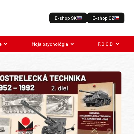
E-shop SK
E-shop CZ
e
Moja psychológia
F.O.O.D.