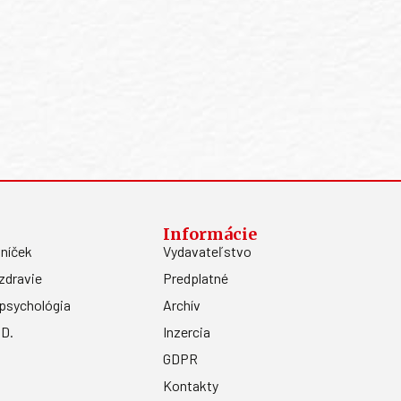
Informácie
níček
Vydavateľstvo
zdravie
Predplatné
psychológia
Archív
.D.
Inzercia
GDPR
Kontakty