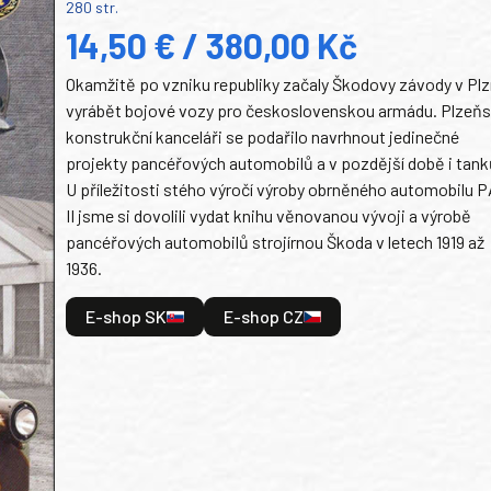
280 str.
14,50 € / 380,00 Kč
Okamžitě po vzniku republiky začaly Škodovy závody v Plz
vyrábět bojové vozy pro československou armádu. Plzeň
konstrukční kanceláři se podařilo navrhnout jedinečné
projekty pancéřových automobilů a v pozdější době i tank
U příležitosti stého výročí výroby obrněného automobilu P
II jsme si dovolili vydat knihu věnovanou vývoji a výrobě
pancéřových automobilů strojírnou Škoda v letech 1919 až
1936.
E-shop SK
E-shop CZ