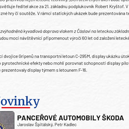
větluje ředitel akce za 21. základnu podplukovník Robert Kryštof. V
různé hry či soutěže. V rámci statických ukázek bude prezentována 
é zvýhodněná kyvadlová doprava vlakem z Čáslavi na leteckou základn
udou moci návštěvníci připomenout výročí 60 let od založení leteck
ci dvojice Gripenů na transportní letoun C-295M, display ukázku úto
o pyrotechnické efekty nebo mohli porovnat schopnosti display pilo
e prezentovaly display týmem s letounem F-16.
ovinky
PANCEŘOVÉ AUTOMOBILY ŠKODA
Jaroslav Špitálský, Petr Kadlec