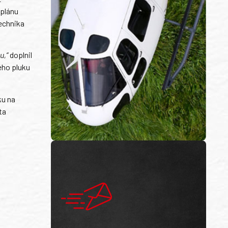
 plánu
technika
u,“
doplnil
ého pluku
ku na
ta