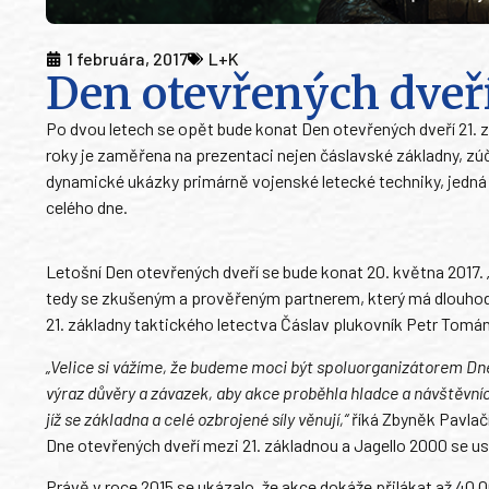
1 februára, 2017
L+K
Den otevřených dveří 
Po dvou letech se opět bude konat Den otevřených dveří 21. z
roky je zaměřena na prezentaci nejen čáslavské základny, zú
dynamické ukázky primárně vojenské letecké techniky, jedná
celého dne.
Letošní Den otevřených dveří se bude konat 20. května 2017.
tedy se zkušeným a prověřeným partnerem, který má dlouhod
21. základny taktického letectva Čáslav plukovník Petr Tomá
„Velice si vážíme, že budeme moci být spoluorganizátorem Dne
výraz důvěry a závazek, aby akce proběhla hladce a návštěvníc
jíž se základna a celé ozbrojené síly věnují,“
říká Zbyněk Pavlač
Dne otevřených dveří mezi 21. základnou a Jagello 2000 se usk
Právě v roce 2015 se ukázalo, že akce dokáže přilákat až 40 