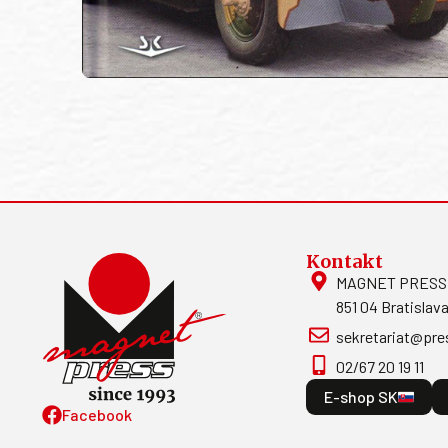
Kontakt
MAGNET PRESS, S
851 04 Bratislava
sekretariat@pre
02/67 20 19 11
E-shop SK
Facebook