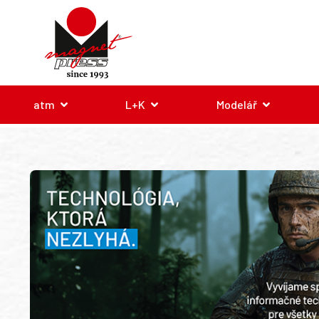
atm
L+K
Modelář