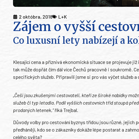
2 októbra, 2018
L+K
Zájem o vyšší cestov
Co luxusní lety nabízejí a kol
Klesající cena a příznivá ekonomická situace se projevuje již 
tak může dopřát čím dál více Čechů pracovně i soukromě. Cestuj
specifických služeb. Připravili jsme si pro vás výčet služeb 
„Češi jsou zkušenými cestovateli, kteří ze široké nabídky možno
služeb či typ letadla. Podíl vyšších cestovních tříd stoupá pře
prodaných letenek,“
říká Trejbal.
Důvody volby pro cestování byznys třídou jsou různé, jejich p
předhánějí, kdo se o zákazníky dokáže lépe postarat a zahrno
celého světa?