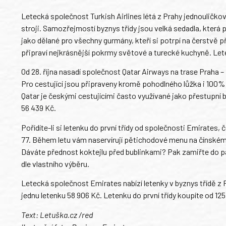
Letecká společnost Turkish Airlines létá z Prahy jednouličko
stroji. Samozřejmostí byznys třídy jsou velká sedadla, která 
jako dělané pro všechny gurmány, kteří si potrpí na čerstvě přip
připraví nejkrásnější pokrmy světové a turecké kuchyně. Lete
Od 28. října nasadí společnost Qatar Airways na trase Praha –
Pro cestující jsou připraveny kromě pohodlného lůžka i 100%
Qatar je českými cestujícími často využívané jako přestupní 
56 439 Kč.
Pořídíte-li si letenku do první třídy od společnosti Emirate
77. Během letu vám naservírují pětichodové menu na čínsk
Dáváte přednost koktejlu před bublinkami? Pak zamiřte do pa
dle vlastního výběru.
Letecká společnost Emirates nabízí letenky v byznys třídě z P
jednu letenku 58 906 Kč. Letenku do první třídy koupíte od 125
Text: Letuška.cz /red