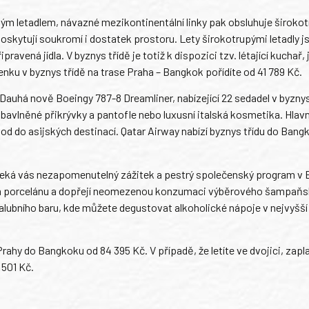
vým letadlem, návazné mezikontinentální linky pak obsluhuje široko
poskytují soukromí i dostatek prostoru. Lety širokotrupými letadly j
ravená jídla. V byznys třídě je totiž k dispozici tzv. létající kuchař, 
nku v byznys třídě na trase Praha – Bangkok pořídíte od 41 789 Kč.
 Dauhá nově Boeingy 787-8 Dreamliner, nabízející 22 sedadel v byznys
 bavlněné přikrývky a pantofle nebo luxusní italská kosmetika. Hlav
bod do asijských destinací. Qatar Airway nabízí byznys třídu do Bang
s, čeká vás nezapomenutelný zážitek a pestrý společenský program v
ém porcelánu a dopřejí neomezenou konzumaci výběrového šampaňs
lubního baru, kde můžete degustovat alkoholické nápoje v nejvyšší 
rahy do Bangkoku od 84 395 Kč. V případě, že letíte ve dvojici, zapla
 501 Kč.