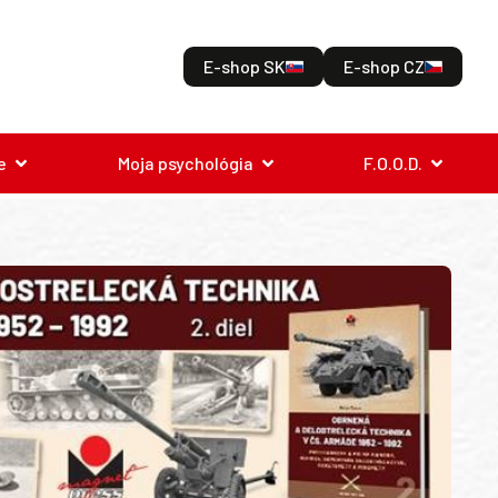
E-shop SK
E-shop CZ
e
Moja psychológia
F.O.O.D.