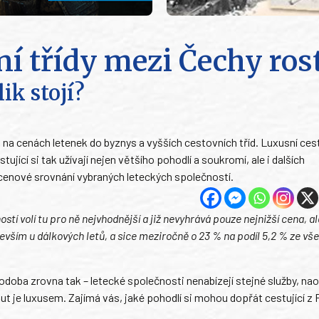
ní třídy mezi Čechy ros
ik stojí?
i na cenách letenek do byznys a vyšších cestovních tříd. Luxusní ces
ící si tak užívají nejen většího pohodlí a soukromí, ale i dalších
a cenové srovnání vybraných leteckých společností.
stí volí tu pro ně nejvhodnější a již nevyhrává pouze nejnižší cena, a
devším u dálkových letů, a sice meziročně o 23 % na podíl 5,2 % ze vš
odoba zrovna tak – letecké společnosti nenabízejí stejné služby, na
ut je luxusem. Zajímá vás, jaké pohodlí si mohou dopřát cestující z 