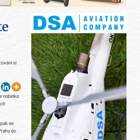
te
tování si
le nabídka
ech
opak se
Prahy do