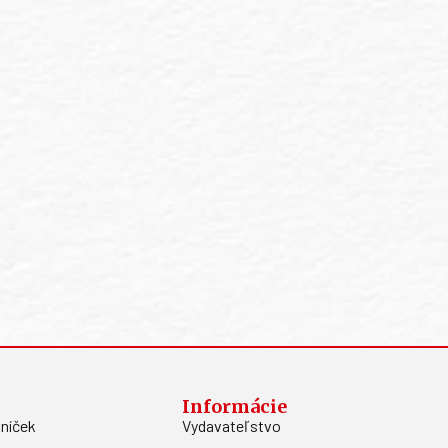
Informácie
níček
Vydavateľstvo