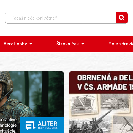
AeroHobby
Šikovníček
Moje zdravi