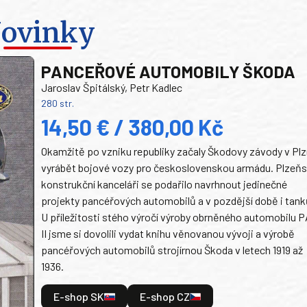
ovinky
PANCEŘOVÉ AUTOMOBILY ŠKODA
Jaroslav Špitálský, Petr Kadlec
280 str.
14,50 € / 380,00 Kč
Okamžitě po vzniku republiky začaly Škodovy závody v Plz
vyrábět bojové vozy pro československou armádu. Plzeň
konstrukční kanceláři se podařilo navrhnout jedinečné
projekty pancéřových automobilů a v pozdější době i tank
U příležitosti stého výročí výroby obrněného automobilu P
II jsme si dovolili vydat knihu věnovanou vývoji a výrobě
pancéřových automobilů strojírnou Škoda v letech 1919 až
1936.
E-shop SK
E-shop CZ