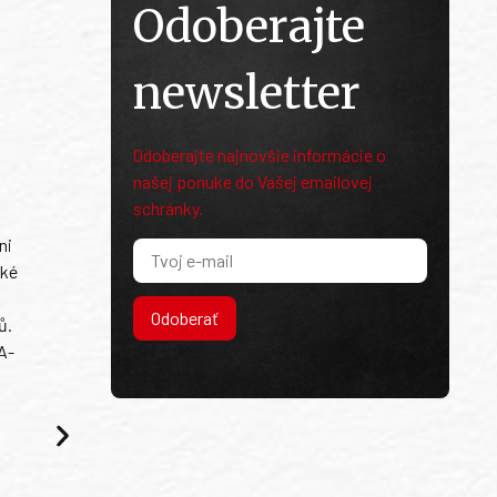
Odoberajte
newsletter
Odoberajte najnovšie informácie o
našej ponuke do Vašej emailovej
schránky.
ni
ské
Odoberať
ů.
A-