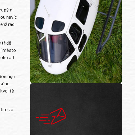
trupými
sou navíc
jenž rád
 třídě.
ní město
koku od
 Boeingu
kého.
kvalitě
títe za