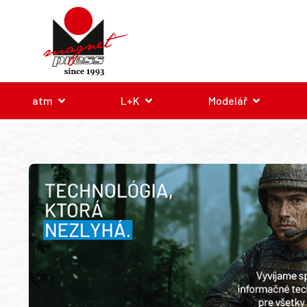
atm
L+K
Modelář