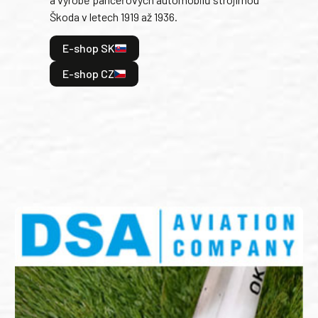
v lé
Škoda v letech 1919 až 1936.
tak 
hrdi
E-shop SK
je: 
odeh
E-shop CZ
bitv
E
E