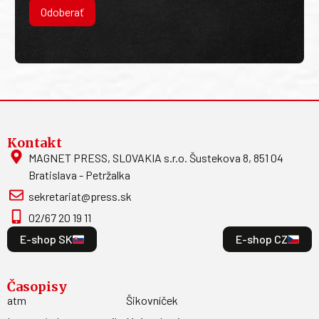
Odoberať
Kontakt
MAGNET PRESS, SLOVAKIA s.r.o. Šustekova 8, 851 04
Bratislava - Petržalka
sekretariat@press.sk
02/67 20 19 11
E-shop SK
E-shop CZ
Časopisy
atm
Šikovníček