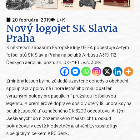
20 februára, 2019
L+K
Nový logojet SK Slavia
Praha
K některým zápasům Evropské ligy UEFA pocestuje A-tým
fotbalistů SK Slavia Praha na palubě Airbusu A319-112
Českých aerolinií, pozn. zn. OK-MEL, v.č. 3094.
Zmíněný letoun byl na základě uzavřené dohody o obchodní
spolupráci v polovině února letošního roku opatřen
výraznými polepy propagujícími pražskou fotbalovou
legendu. K premiérové dopravě došlo v úterý 19. února kdy na
palubě „speciálu“ označeného OK 6200 odcestoval A-tým
„sešívaných“ do nizozemského Maastrichtu, odkud
pokračoval v cestě k odvetnému utkání Evropské ligy
s belgickým celkem KRC Genk.