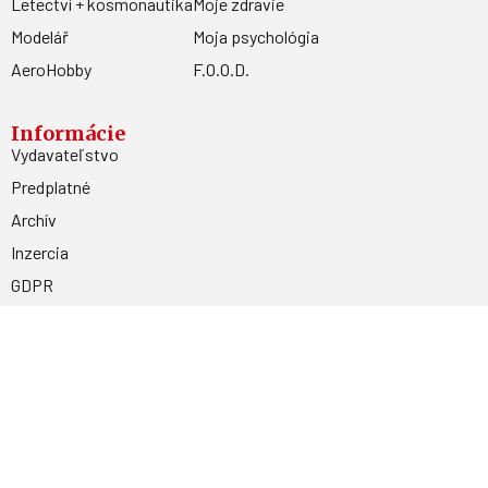
Letectví + kosmonautika
Moje zdravie
Modelář
Moja psychológia
AeroHobby
F.O.O.D.
Informácie
Vydavateľstvo
Predplatné
Archív
Inzercia
GDPR
Kontakty