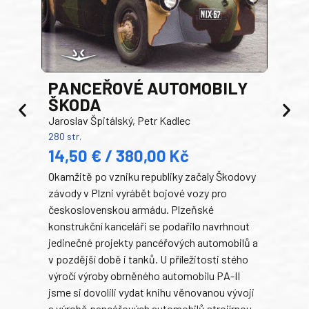
PANCEŘOVÉ AUTOMOBILY
ŠKODA
TA
Jaroslav Špitálský, Petr Kadlec
Ben
280 str.
352 s
14,50 € / 380,00 Kč
22
Okamžitě po vzniku republiky začaly Škodovy
Tank
závody v Plzni vyrábět bojové vozy pro
býva
československou armádu. Plzeňské
Rusk
konstrukční kanceláři se podařilo navrhnout
armá
jedinečné projekty pancéřových automobilů a
stře
v pozdější době i tanků. U příležitosti stého
při 
výročí výroby obrněného automobilu PA-II
blíz
jsme si dovolili vydat knihu věnovanou vývoji
tank
a výrobě pancéřových automobilů strojírnou