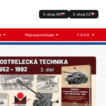
E-shop SK
E-shop CZ
e
Moja psychológia
F.O.O.D.