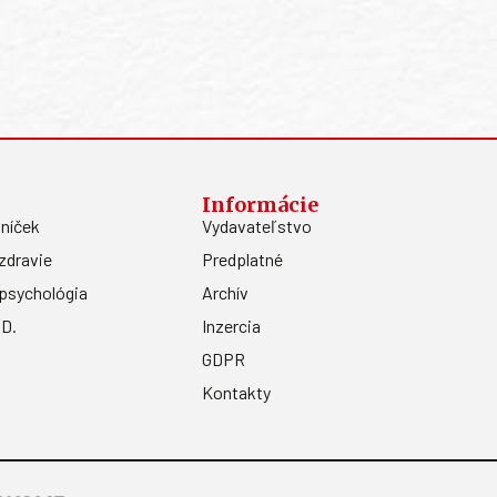
Informácie
níček
Vydavateľstvo
zdravie
Predplatné
psychológia
Archív
.D.
Inzercia
GDPR
Kontakty