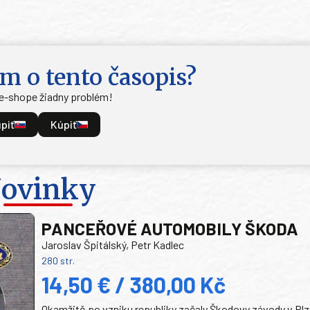
m o tento časopis?
 e-shope žiadny problém!
piť
Kúpiť
ovinky
PANCEŘOVÉ AUTOMOBILY ŠKODA
Jaroslav Špitálský, Petr Kadlec
280 str.
14,50 € / 380,00 Kč
Okamžitě po vzniku republiky začaly Škodovy závody v Plz