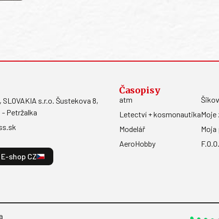
Časopisy
atm
Šikov
LOVAKIA s.r.o. Šustekova 8,
 - Petržalka
Letectví + kosmonautika
Moje 
ss.sk
Modelář
Moja 
AeroHobby
F.O.O
E-shop CZ
a