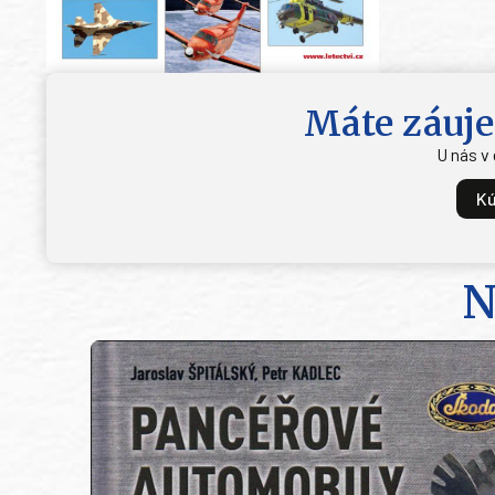
Máte záuje
U nás v
Kú
N