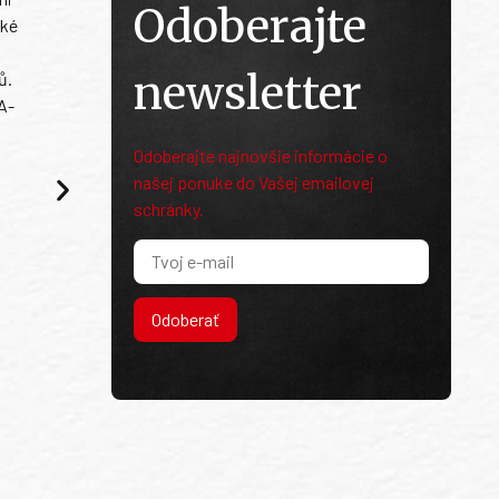
Odoberajte
ské
newsletter
ů.
A-
Odoberajte najnovšie informácie o
našej ponuke do Vašej emailovej
schránky.
Odoberať