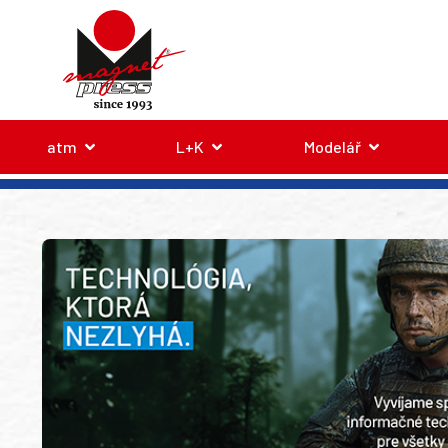
atm
L+K
Modelář