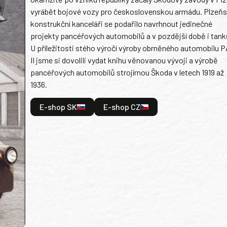
vyrábět bojové vozy pro československou armádu. Plzeň
konstrukční kanceláři se podařilo navrhnout jedinečné
projekty pancéřových automobilů a v pozdější době i tank
U příležitosti stého výročí výroby obrněného automobilu P
II jsme si dovolili vydat knihu věnovanou vývoji a výrobě
pancéřových automobilů strojírnou Škoda v letech 1919 až
1936.
E-shop SK
E-shop CZ