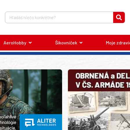
AeroHobby
Šikovníček
Moje zdravi