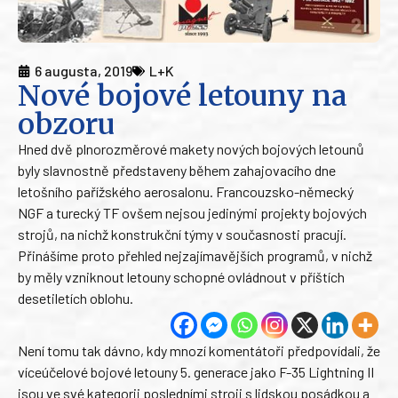
6 augusta, 2019
L+K
Nové bojové letouny na
obzoru
Hned dvě plnorozměrové makety nových bojových letounů
byly slavnostně představeny během zahajovacího dne
letošního pařížského aerosalonu. Francouzsko-německý
NGF a turecký TF ovšem nejsou jedinými projekty bojových
strojů, na nichž konstrukční týmy v současnosti pracují.
Přinášíme proto přehled nejzajímavějších programů, v nichž
by měly vzniknout letouny schopné ovládnout v příštích
desetiletích oblohu.
Není tomu tak dávno, kdy mnozí komentátoři předpovídali, že
víceúčelové bojové letouny 5. generace jako F-35 Lightning II
jsou ve své kategorii posledními stroji s lidskou posádkou a