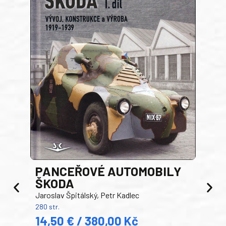
PANCEŘOVÉ AUTOMOBILY
ŠKODA
TA
Jaroslav Špitálský, Petr Kadlec
Ben
280 str.
352 s
14,50 € / 380,00 Kč
22