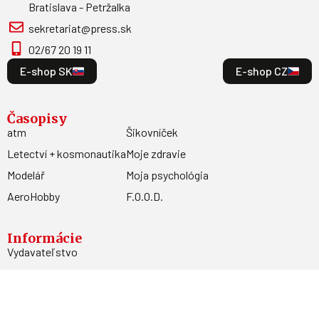
Bratislava - Petržalka
sekretariat@press.sk
02/67 20 19 11
E-shop SK
E-shop CZ
Časopisy
atm
Šikovníček
Letectví + kosmonautika
Moje zdravie
Modelář
Moja psychológia
AeroHobby
F.O.O.D.
Informácie
Vydavateľstvo
Predplatné
Archív
Inzercia