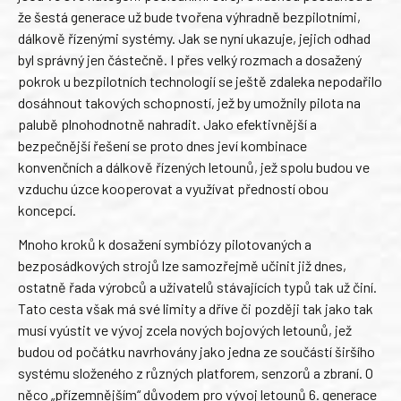
že šestá generace už bude tvořena výhradně bezpilotními,
dálkově řízenými systémy. Jak se nyní ukazuje, jejich odhad
byl správný jen částečně. I přes velký rozmach a dosažený
pokrok u bezpilotních technologií se ještě zdaleka nepodařilo
dosáhnout takových schopností, jež by umožnily pilota na
palubě plnohodnotně nahradit. Jako efektivnější a
bezpečnější řešení se proto dnes jeví kombinace
konvenčních a dálkově řízených letounů, jež spolu budou ve
vzduchu úzce kooperovat a využívat předností obou
koncepcí.
Mnoho kroků k dosažení symbiózy pilotovaných a
bezposádkových strojů lze samozřejmě učinit již dnes,
ostatně řada výrobců a uživatelů stávajících typů tak už činí.
Tato cesta však má své limity a dříve či později tak jako tak
musí vyústit ve vývoj zcela nových bojových letounů, jež
budou od počátku navrhovány jako jedna ze součástí širšího
systému složeného z různých platforem, senzorů a zbraní. O
něco „přízemnějším“ důvodem pro vývoj letounů 6. generace