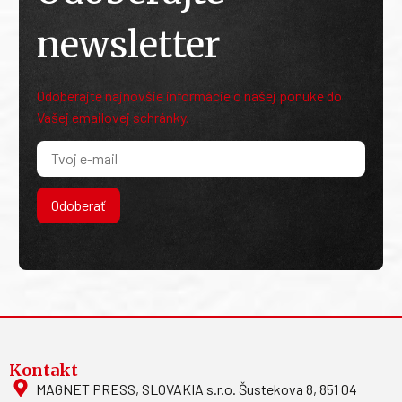
newsletter
Odoberajte najnovšie informácie o našej ponuke do
Vašej emailovej schránky.
Odoberať
Kontakt
MAGNET PRESS, SLOVAKIA s.r.o. Šustekova 8, 851 04