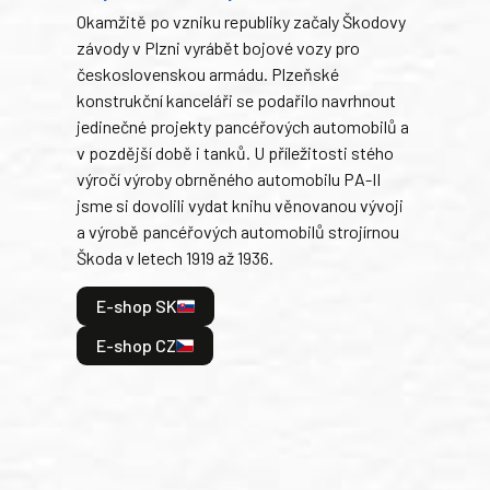
Okamžitě po vzniku republiky začaly Škodovy
Tank
závody v Plzni vyrábět bojové vozy pro
býva
československou armádu. Plzeňské
Rusk
konstrukční kanceláři se podařilo navrhnout
armá
jedinečné projekty pancéřových automobilů a
stře
v pozdější době i tanků. U příležitosti stého
při 
výročí výroby obrněného automobilu PA-II
blíz
jsme si dovolili vydat knihu věnovanou vývoji
tank
a výrobě pancéřových automobilů strojírnou
v lé
Škoda v letech 1919 až 1936.
tak 
hrdi
E-shop SK
je: 
odeh
E-shop CZ
bitv
E
E