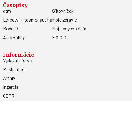
Časopisy
atm
Šikovníček
Letectví + kosmonautika
Moje zdravie
Modelář
Moja psychológia
AeroHobby
F.O.O.D.
Informácie
Vydavateľstvo
Predplatné
Archív
Inzercia
GDPR
Kontakty