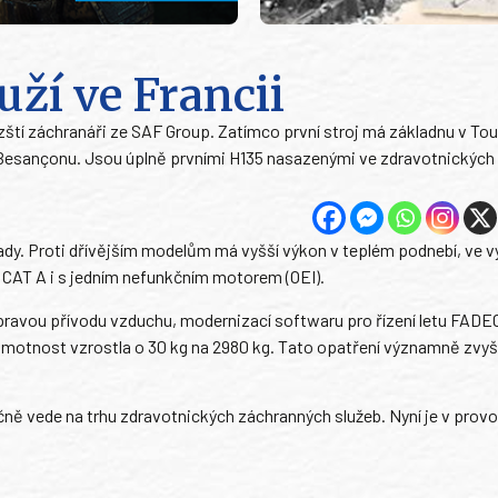
uží ve Francii
uzští záchranáři ze SAF Group. Zatímco první stroj má základnu v Tou
 a Besançonu. Jsou úplně prvními H135 nasazenými ve zdravotnických
řady. Proti dřívějším modelům má vyšší výkon v teplém podnebí, ve 
CAT A i s jedním nefunkčním motorem (OEI).
úpravou přívodu vzduchu, modernizací softwaru pro řízení letu FADE
hmotnost vzrostla o 30 kg na 2980 kg. Tato opatření významně zvyšu
ně vede na trhu zdravotnických záchranných služeb. Nyní je v prov