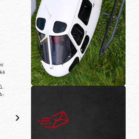
ni
ské
ů.
A-