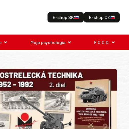
E-shop SK
E-shop CZ
e
Moja psychológia
F.O.O.D.