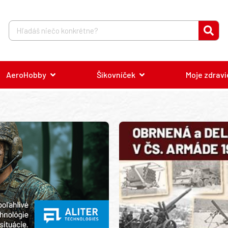
AeroHobby
Šikovníček
Moje zdravi