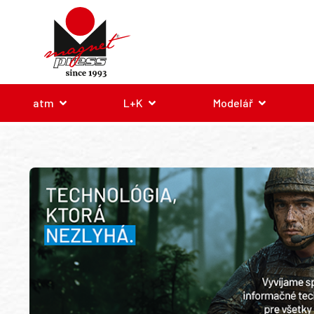
atm
L+K
Modelář