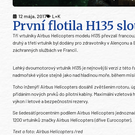
12 mája, 2017
L+K
První flotila H135 slo
Tři vrtulníky Airbus Helicopters modelu H135 převzali franco
druhý a třetí vrtulník byl dodány pro zdravotníky v Alençonu
záchranných službách ve Francii.
Lehký dvoumotorový vrtulník H135 je nejnovější verzí z této 
nadmořské výšce stejně jako nad hladinou moře, během misí 
Toho inženýři Airbus Helicopters dosáhli zvětšením rotoru, 
přidáním nových prvků do pilotní kabiny. Maximální vzletová 
výkon i letové a bezpečnostní rezervy.
Se šedesátiprocentním podílem Airbus Helicopters jednoznač
1200 vrtulníků značky Airbus Helicopters (dříve Eurocopter).
Text a foto: Airbus Helicopters /red