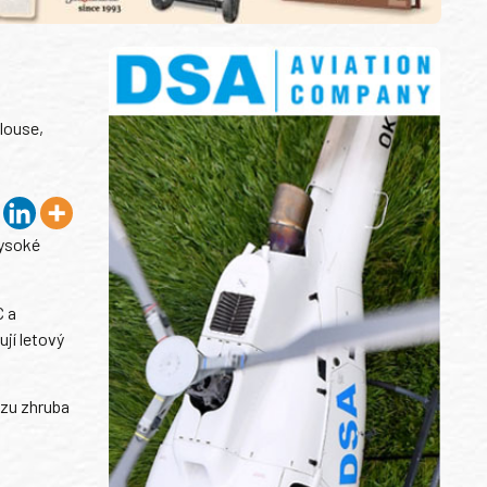
louse,
vysoké
C a
jí letový
ozu zhruba