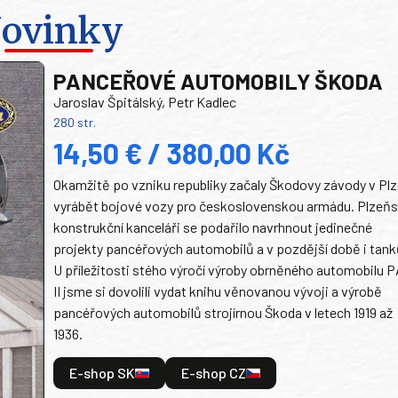
ovinky
PANCEŘOVÉ AUTOMOBILY ŠKODA
Jaroslav Špitálský, Petr Kadlec
280 str.
14,50 € / 380,00 Kč
Okamžitě po vzniku republiky začaly Škodovy závody v Plz
vyrábět bojové vozy pro československou armádu. Plzeň
konstrukční kanceláři se podařilo navrhnout jedinečné
projekty pancéřových automobilů a v pozdější době i tank
U příležitosti stého výročí výroby obrněného automobilu P
II jsme si dovolili vydat knihu věnovanou vývoji a výrobě
pancéřových automobilů strojírnou Škoda v letech 1919 až
1936.
E-shop SK
E-shop CZ