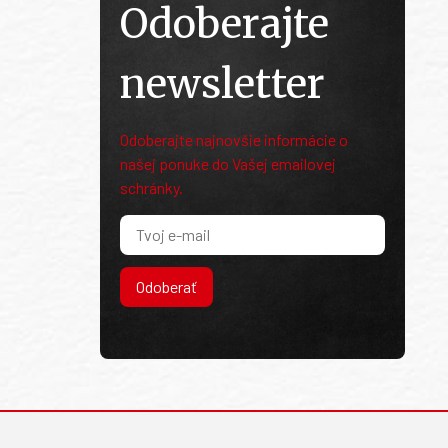
Odoberajte
newsletter
Odoberajte najnovšie informácie o
našej ponuke do Vašej emailovej
schránky.
Odoberať