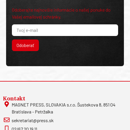
Odoberajte najnovšie informácie o našej ponuke do
Vašej emailovej schránky.
Odoberať
Kontakt
MAGNET PRESS, SLOVAKIA s.r.o. Šustekova 8, 851 04
Bratislava - Petržalka
sekretariat@press.sk
02/67 20 19 11