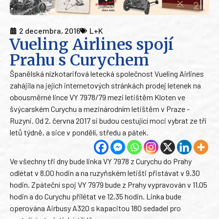
2 decembra, 2016
L+K
Vueling Airlines spojí
Prahu s Curychem
Španělská nízkotarifová letecká společnost Vueling Airlines
zahájila na jejích internetových stránkách prodej letenek na
obousměrné lince VY 7978/79 mezi letištěm Kloten ve
švýcarském Curychu a mezinárodním letištěm v Praze -
Ruzyni. Od 2. června 2017 si budou cestující moci vybrat ze tří
letů týdně, a sice v pondělí, středu a pátek.
Ve všechny tři dny bude linka VY 7978 z Curychu do Prahy
odlétat v 8.00 hodin a na ruzyňském letišti přistávat v 9.30
hodin. Zpáteční spoj VY 7979 bude z Prahy vypravován v 11.05
hodin a do Curychu přilétat ve 12.35 hodin. Linka bude
operována Airbusy A320 s kapacitou 180 sedadel pro