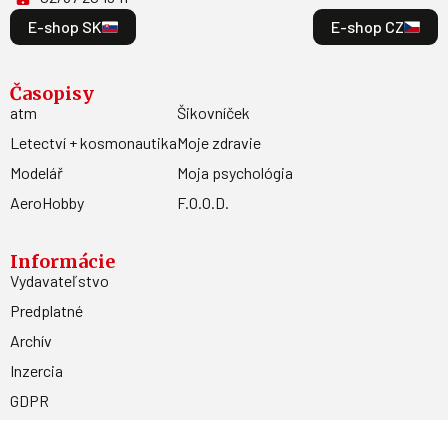
E-shop SK
E-shop CZ
Časopisy
atm
Šikovníček
Letectví + kosmonautika
Moje zdravie
Modelář
Moja psychológia
AeroHobby
F.O.O.D.
Informácie
Vydavateľstvo
Predplatné
Archív
Inzercia
GDPR
Kontakty