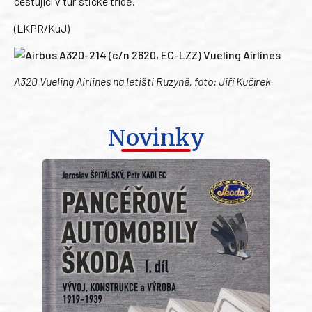
cestující v turistické třídě.
(LKPR/KuJ)
A320 Vueling Airlines na letišti Ruzyně, foto:
J
iří Kučírek
Novinky