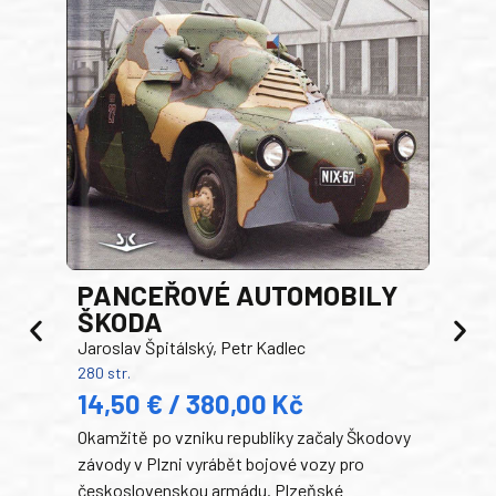
PANCEŘOVÉ AUTOMOBILY
ŠKODA
TA
Jaroslav Špitálský, Petr Kadlec
Ben
280 str.
352 s
14,50 € / 380,00 Kč
22
Okamžitě po vzniku republiky začaly Škodovy
Tank
závody v Plzni vyrábět bojové vozy pro
býva
československou armádu. Plzeňské
Rusk