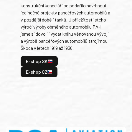
konstrukční kanceláři se podařilo navrhnout
armá
jedinečné projekty pancéřových automobilů a
stře
v pozdější době i tanků. U příležitosti stého
při 
výročí výroby obrněného automobilu PA-II
blíz
jsme si dovolili vydat knihu věnovanou vývoji
tank
a výrobě pancéřových automobilů strojírnou
v lé
Škoda v letech 1919 až 1936.
tak 
hrdi
E-shop SK
je: 
odeh
E-shop CZ
bitv
E
E