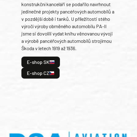
konstrukční kanceláři se podařilo navrhnout
armá
jedinečné projekty pancéřových automobilů a
stře
v pozdější době i tanků. U příležitosti stého
při 
výročí výroby obrněného automobilu PA-II
blíz
jsme si dovolili vydat knihu věnovanou vývoji
tank
a výrobě pancéřových automobilů strojírnou
v lé
Škoda v letech 1919 až 1936.
tak 
hrdi
E-shop SK
je: 
odeh
E-shop CZ
bitv
E
E