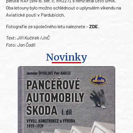
perutě RAF (9N-B, sér. č. RR227), s nímž létal Otto Smik.
Oba letouny bylo možno schlédnout o uplynulém víkendu na
Aviatické pouti v Pardubicích.
Fotografie ze společného letu naleznete –
ZDE
.
Text: Jiří Kučírek /JnČ
Foto: Jan Čadil
Novinky