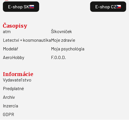
E-shop SK
E-shop CZ
Časopisy
atm
Šikovníček
Letectví + kosmonautika
Moje zdravie
Modelář
Moja psychológia
AeroHobby
F.O.O.D.
Informácie
Vydavateľstvo
Predplatné
Archív
Inzercia
GDPR
Kontakty