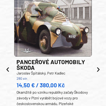
PANCEŘOVÉ AUTOMOBILY
ŠKODA
TA
Jaroslav Špitálský, Petr Kadlec
Ben
280 str.
352 s
14,50 € / 380,00 Kč
22
Okamžitě po vzniku republiky začaly Škodovy
Tank
závody v Plzni vyrábět bojové vozy pro
býva
československou armádu. Plzeňské
Rusk