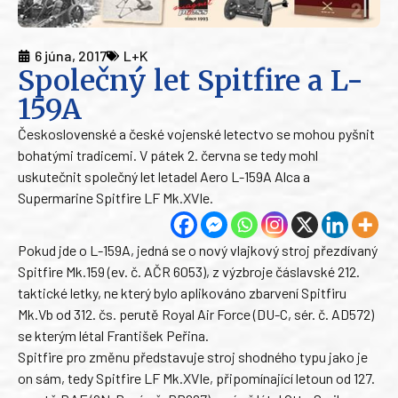
6 júna, 2017
L+K
Společný let Spitfire a L-
159A
Československé a české vojenské letectvo se mohou pyšnit
bohatými tradicemi. V pátek 2. června se tedy mohl
uskutečnit společný let letadel Aero L-159A Alca a
Supermarine Spitfire LF Mk.XVIe.
Pokud jde o L-159A, jedná se o nový vlajkový stroj přezdívaný
Spitfire Mk.159 (ev. č. AČR 6053), z výzbroje čáslavské 212.
taktické letky, ne který bylo aplikováno zbarvení Spitfiru
Mk.Vb od 312. čs. perutě Royal Air Force (DU-C, sér. č. AD572)
se kterým létal František Peřina.
Spitfire pro změnu představuje stroj shodného typu jako je
on sám, tedy Spitfire LF Mk.XVIe, připomínající letoun od 127.