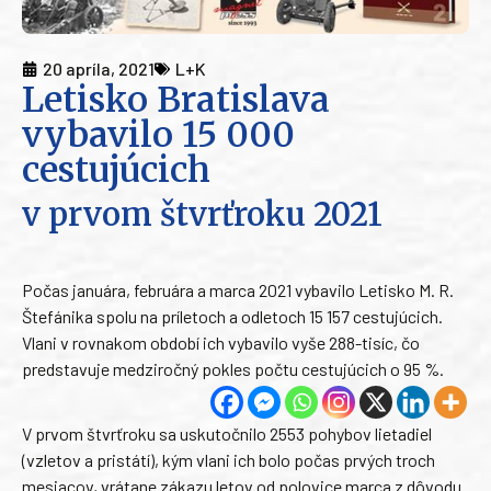
20 apríla, 2021
L+K
Letisko Bratislava
vybavilo 15 000
cestujúcich
v prvom štvrťroku 2021
Počas januára, februára a marca 2021 vybavilo Letisko M. R.
Štefánika spolu na príletoch a odletoch 15 157 cestujúcich.
Vlani v rovnakom období ich vybavilo vyše 288-tisíc, čo
predstavuje medziročný pokles počtu cestujúcich o 95 %.
V prvom štvrťroku sa uskutočnilo 2553 pohybov lietadiel
(vzletov a pristátí), kým vlani ich bolo počas prvých troch
mesiacov, vrátane zákazu letov od polovice marca z dôvodu