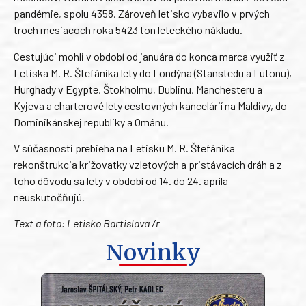
pandémie, spolu 4358. Zároveň letisko vybavilo v prvých
troch mesiacoch roka 5423 ton leteckého nákladu.
Cestujúci mohli v období od januára do konca marca využiť z
Letiska M. R. Štefánika lety do Londýna (Stanstedu a Lutonu),
Hurghady v Egypte, Štokholmu, Dublinu, Manchesteru a
Kyjeva a charterové lety cestovných kancelárií na Maldivy, do
Dominikánskej republiky a Ománu.
V súčasnosti prebieha na Letisku M. R. Štefánika
rekonštrukcia križovatky vzletových a pristávacích dráh a z
toho dôvodu sa lety v období od 14. do 24. apríla
neuskutočňujú.
Text a foto: Letisko Bartislava /r
Novinky