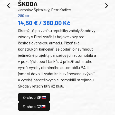
ŠKODA
TA
Jaroslav Špitálský, Petr Kadlec
Ben
280 str.
352 s
14,50 € / 380,00 Kč
22
Okamžitě po vzniku republiky začaly Škodovy
Tank
závody v Plzni vyrábět bojové vozy pro
býva
československou armádu. Plzeňské
Rusk
konstrukční kanceláři se podařilo navrhnout
armá
jedinečné projekty pancéřových automobilů a
stře
v pozdější době i tanků. U příležitosti stého
při 
výročí výroby obrněného automobilu PA-II
blíz
jsme si dovolili vydat knihu věnovanou vývoji
tank
a výrobě pancéřových automobilů strojírnou
v lé
Škoda v letech 1919 až 1936.
tak 
hrdi
E-shop SK
je: 
odeh
E-shop CZ
bitv