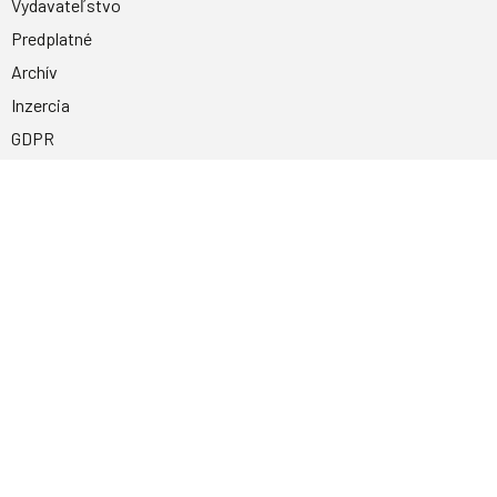
Vydavateľstvo
Predplatné
Archív
Inzercia
GDPR
Kontakty
Facebook
Magnetpress.online
© 2023 Všetky práva vyhradené. Dizajn a
programovanie: