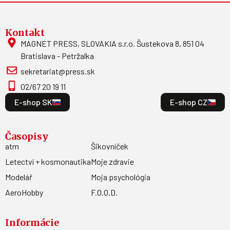
Kontakt
MAGNET PRESS, SLOVAKIA s.r.o. Šustekova 8, 851 04
Bratislava - Petržalka
sekretariat@press.sk
02/67 20 19 11
E-shop SK
E-shop CZ
Časopisy
atm
Šikovníček
Letectví + kosmonautika
Moje zdravie
Modelář
Moja psychológia
AeroHobby
F.O.O.D.
Informácie