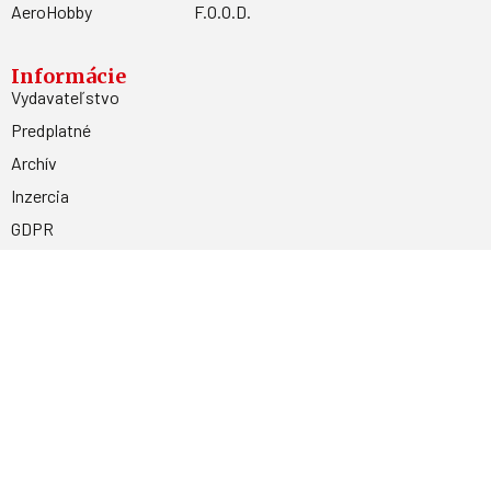
AeroHobby
F.O.O.D.
Informácie
Vydavateľstvo
Predplatné
Archív
Inzercia
GDPR
Kontakty
Facebook