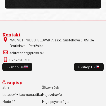
Kontakt
MAGNET PRESS, SLOVAKIA s.r.o. Šustekova 8, 851 04
Bratislava - Petržalka
sekretariat@press.sk
02/67 20 19 11
E-shop SK
E-shop CZ
Časopisy
atm
Šikovníček
Letectví + kosmonautika
Moje zdravie
Modelář
Moja psychológia