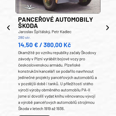
PANCEŘOVÉ AUTOMOBILY
ŠKODA
TA
Jaroslav Špitálský, Petr Kadlec
Ben
280 str.
352 s
14,50 € / 380,00 Kč
22
Okamžitě po vzniku republiky začaly Škodovy
Tank
závody v Plzni vyrábět bojové vozy pro
býva
československou armádu. Plzeňské
Rusk
konstrukční kanceláři se podařilo navrhnout
armá
jedinečné projekty pancéřových automobilů a
stře
v pozdější době i tanků. U příležitosti stého
při 
výročí výroby obrněného automobilu PA-II
blíz
jsme si dovolili vydat knihu věnovanou vývoji
tank
a výrobě pancéřových automobilů strojírnou
v lé
Škoda v letech 1919 až 1936.
tak 
hrdi