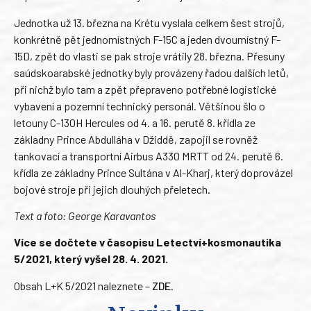
Jednotka už 13. března na Krétu vyslala celkem šest strojů,
konkrétně pět jednomístných F-15C a jeden dvoumístný F-
15D, zpět do vlasti se pak stroje vrátily 28. března. Přesuny
saúdskoarabské jednotky byly provázeny řadou dalších letů,
při nichž bylo tam a zpět přepraveno potřebné logistické
vybavení a pozemní technický personál. Většinou šlo o
letouny C-130H Hercules od 4. a 16. perutě 8. křídla ze
základny Prince Abdulláha v Džiddě, zapojil se rovněž
tankovací a transportní Airbus A330 MRTT od 24. perutě 6.
křídla ze základny Prince Sultána v Al-Kharj, který doprovázel
bojové stroje při jejich dlouhých přeletech.
Text a foto: George Karavantos
Více se dočtete v časopisu Letectví+kosmonautika
5/2021, který vyšel 28. 4. 2021.
Obsah L+K 5/2021 naleznete –
ZDE
.