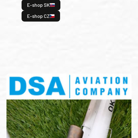
E-shop SK
je: 
odeh
E-shop CZ
bitv
E
E