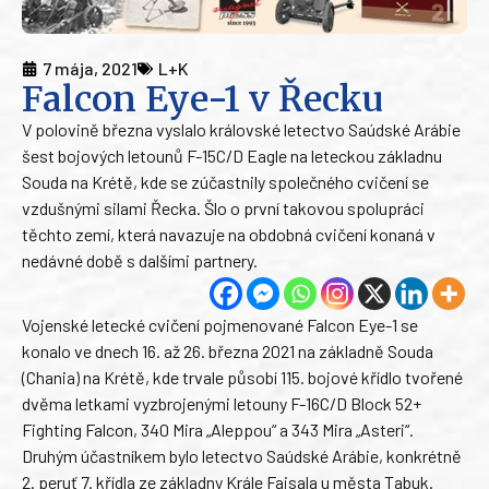
7 mája, 2021
L+K
Falcon Eye-1 v Řecku
V polovině března vyslalo královské letectvo Saúdské Arábie
šest bojových letounů F-15C/D Eagle na leteckou základnu
Souda na Krétě, kde se zúčastnily společného cvičení se
vzdušnými silami Řecka. Šlo o první takovou spolupráci
těchto zemí, která navazuje na obdobná cvičení konaná v
nedávné době s dalšími partnery.
Vojenské letecké cvičení pojmenované Falcon Eye-1 se
konalo ve dnech 16. až 26. března 2021 na základně Souda
(Chania) na Krétě, kde trvale působí 115. bojové křídlo tvořené
dvěma letkami vyzbrojenými letouny F-16C/D Block 52+
Fighting Falcon, 340 Mira „Aleppou“ a 343 Mira „Asteri“.
Druhým účastníkem bylo letectvo Saúdské Arábie, konkrétně
2. peruť 7. křídla ze základny Krále Fajsala u města Tabuk.