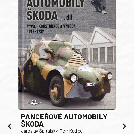
PANCEŘOVÉ AUTOMOBILY
ŠKODA
TA
Jaroslav Špitálský, Petr Kadlec
Ben