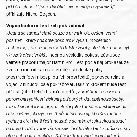
při této činnosti jsme dosáhli rovnocenných výsledků,“
přibližuje Michal Bogdan.
Vojáci budou v testech pokračovat
„Jedná se samozřejmě pouze o první krok, ovšem velmi
pozitivní, který nás dále posouvá k využití moderních
technologií, které nejen šetří lidské životy, ale také mohou být
výrazně efektivnější,“
hodnotí výsledky pokusu zástupce
velitele praporu major Martin Krč. Test podle něj prokázal, že
zvolená metodika navádění dělostřelecké palby
prostřednictvím bezpilotních prostředků je proveditelná a
vojáci v ní budou dále pokračovat. Dalším krokem bude test
při ostrých střelbách z minometů.
„Zaměříme se také na
porovnání rychlosti získání potřebných dat oběma způsoby.
Pokud se tento koncept prokáže jako funkční, dostane se do
rukou vševojskových velitelů další nástroj, kterým mohou
rychle a efektivně řešit neustále se měnící taktickou situaci
na bojišti. Již nyní je však jasné, že člověka tento způsob nikdy
plně nahradit nedokáže. Stále je limitován řadou faktorů,