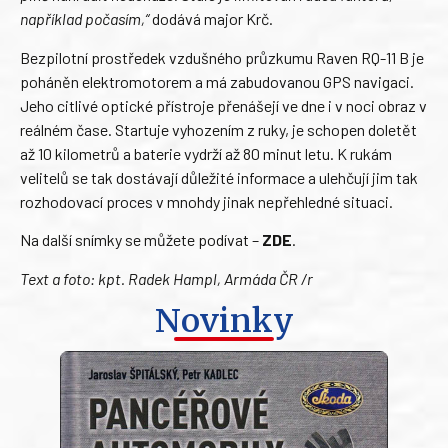
například počasím,“
dodává major Krč.
Bezpilotní prostředek vzdušného průzkumu Raven RQ-11 B je
poháněn elektromotorem a má zabudovanou GPS navigaci.
Jeho citlivé optické přístroje přenášejí ve dne i v noci obraz v
reálném čase. Startuje vyhozením z ruky, je schopen doletět
až 10 kilometrů a baterie vydrží až 80 minut letu. K rukám
velitelů se tak dostávají důležité informace a ulehčují jim tak
rozhodovací proces v mnohdy jinak nepřehledné situaci.
Na další snímky se můžete podívat –
ZDE
.
Text a foto: kpt. Radek Hampl, Armáda ČR /r
Novinky