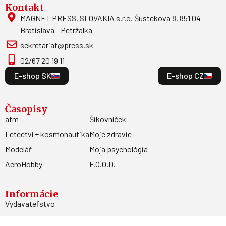
Kontakt
MAGNET PRESS, SLOVAKIA s.r.o. Šustekova 8, 851 04
Bratislava - Petržalka
sekretariat@press.sk
02/67 20 19 11
E-shop SK
E-shop CZ
Časopisy
atm
Šikovníček
Letectví + kosmonautika
Moje zdravie
Modelář
Moja psychológia
AeroHobby
F.O.O.D.
Informácie
Vydavateľstvo
Predplatné