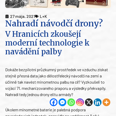
27 mája, 2021
L+K
Nahradí návodčí drony?
V Hranicích zkoušejí
moderní technologie k
navádění palby
Dokáže bezpilotní průzkumný prostředek ve vzduchu získat
stejně přesná data jako dělostřelecký návodčí na zemi a
účinně tak navést minometnou palbu na cíl? Vyzkoušeli to
vojáci 71. mechanizovaného praporu a výsledky překvapily.
Nahradí tedy jednou drony elitu armády?
Úkolem minometné baterie je palebná podpora
prvosledových jednotek, zpravidla na vzdálenost 3 až 4