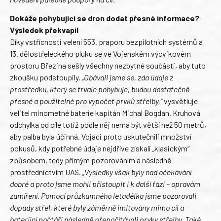
Dokáže pohybující se dron dodat přesné informace?
Výsledek překvapil
Díky vstřícnosti velení 553. praporu bezpilotních systémů a
13. dělostřeleckého pluku se ve Vojenském výcvikovém
prostoru Březina sešly všechny nezbytné součásti, aby tuto
zkoušku podstoupily.
„Obávali jsme se, zda údaje z
prostředku, který se trvale pohybuje, budou dostatečně
přesné a použitelné pro výpočet prvků střelby,“
vysvětluje
velitel minometné baterie kapitán Michal Bogdan. Kruhová
odchylka od cíle totiž podle něj nemá být větší než 50 metrů,
aby palba byla účinná. Vojáci proto uskutečnili množství
pokusů, kdy potřebné údaje nejdříve získali „klasickým“
způsobem, tedy přímým pozorováním a následně
prostřednictvím UAS.
„Výsledky však byly nad očekávání
dobré a proto jsme mohli přistoupit i k další fázi – opravám
zamíření. Pomocí průzkumného letadélka jsme pozorovali
dopady střel, které byly záměrně imitovány mimo cíl a
baterijní počtáři následně přepočítávali prvky střelby. Také