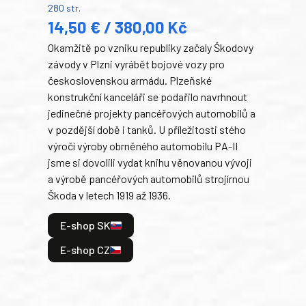
280 str.
352 s
14,50 € / 380,00 Kč
22
Okamžitě po vzniku republiky začaly Škodovy
Tank
závody v Plzni vyrábět bojové vozy pro
býva
československou armádu. Plzeňské
Rusk
konstrukční kanceláři se podařilo navrhnout
armá
jedinečné projekty pancéřových automobilů a
stře
v pozdější době i tanků. U příležitosti stého
při 
výročí výroby obrněného automobilu PA-II
blíz
jsme si dovolili vydat knihu věnovanou vývoji
tank
a výrobě pancéřových automobilů strojírnou
v lé
Škoda v letech 1919 až 1936.
tak 
hrdi
E-shop SK
je: 
odeh
E-shop CZ
bitv
E