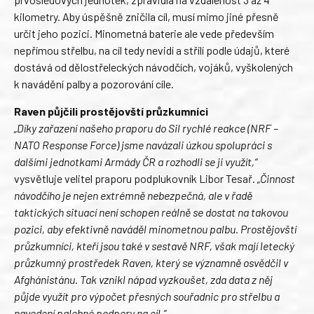
kilometry. Aby úspěšně zničila cíl, musí mimo jiné přesně
určit jeho pozici. Minometná baterie ale vede především
nepřímou střelbu, na cíl tedy nevidí a střílí podle údajů, které
dostává od dělostřeleckých návodčích, vojáků, vyškolených
k navádění palby a pozorování cíle.
Raven půjčili prostějovští průzkumníci
„Díky zařazení našeho praporu do Sil rychlé reakce (NRF –
NATO Response Force) jsme navázali úzkou spolupráci s
dalšími jednotkami Armády ČR a rozhodli se ji využít,“
vysvětluje velitel praporu podplukovník Libor Tesař.
„Činnost
návodčího je nejen extrémně nebezpečná, ale v řadě
taktických situací není schopen reálně se dostat na takovou
pozici, aby efektivně naváděl minometnou palbu. Prostějovští
průzkumníci, kteří jsou také v sestavě NRF, však mají letecký
průzkumný prostředek Raven, který se významně osvědčil v
Afghánistánu. Tak vznikl nápad vyzkoušet, zda data z něj
půjde využít pro výpočet přesných souřadnic pro střelbu a
navedení palebné podpory na cíl.“