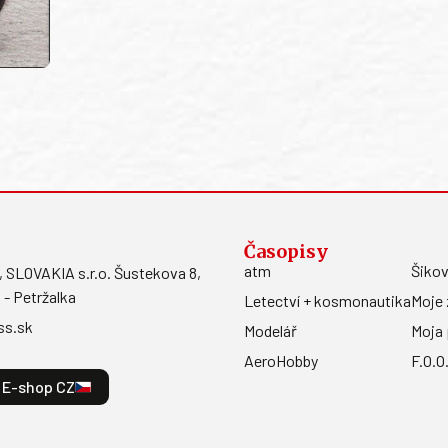
Časopisy
atm
Šikov
LOVAKIA s.r.o. Šustekova 8,
 - Petržalka
Letectví + kosmonautika
Moje 
ss.sk
Modelář
Moja 
AeroHobby
F.O.O
E-shop CZ