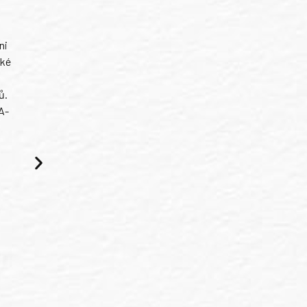
ni
ské
ů.
A-