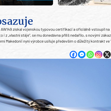
osazuje
ík AW149 získal vojenskou typovou certifikaci a oficiálně vstoupil na
 i z „vlastní stáje“, se mu donedávna příliš nedařilo, s novými zákaz
ní Makedonii nyní výrobce usiluje především o důležitý kontrakt ve 