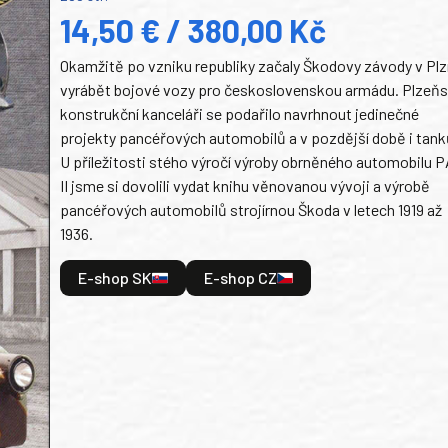
14,50 € / 380,00 Kč
Okamžitě po vzniku republiky začaly Škodovy závody v Plz
vyrábět bojové vozy pro československou armádu. Plzeň
konstrukční kanceláři se podařilo navrhnout jedinečné
projekty pancéřových automobilů a v pozdější době i tank
U příležitosti stého výročí výroby obrněného automobilu P
II jsme si dovolili vydat knihu věnovanou vývoji a výrobě
pancéřových automobilů strojírnou Škoda v letech 1919 až
1936.
E-shop SK
E-shop CZ