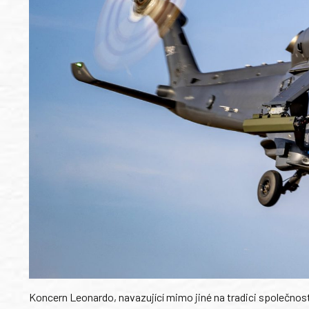
Koncern Leonardo, navazující mimo jiné na tradici společnos