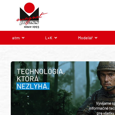
atm
L+K
Modelář