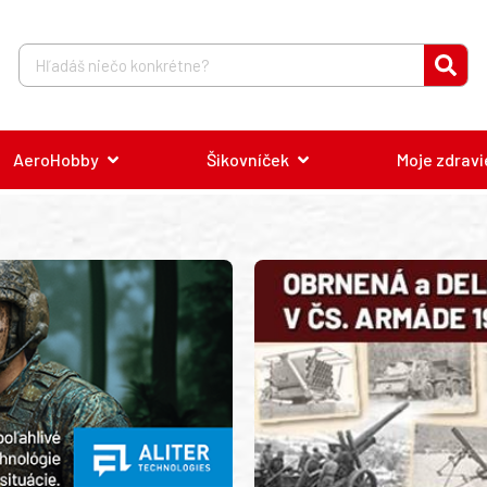
AeroHobby
Šikovníček
Moje zdravi