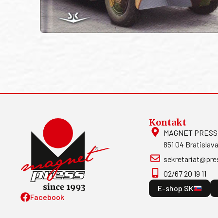
Kontakt
MAGNET PRESS, S
851 04 Bratislava
sekretariat@pre
02/67 20 19 11
E-shop SK
Facebook