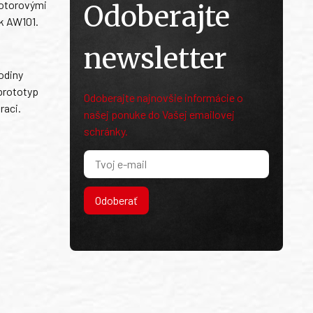
motorovými
Odoberajte
k AW101.
newsletter
rodiny
 prototyp
Odoberajte najnovšie informácie o
raci.
našej ponuke do Vašej emailovej
schránky.
Odoberať