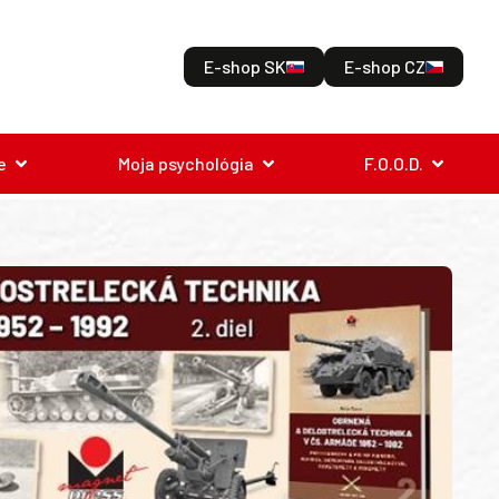
E-shop SK
E-shop CZ
e
Moja psychológia
F.O.O.D.