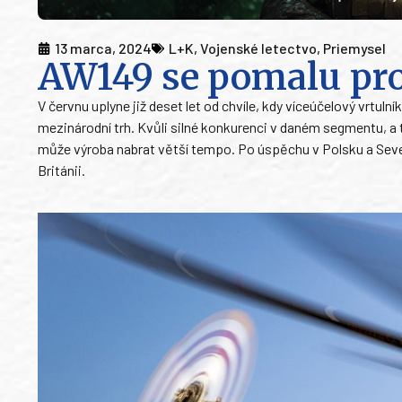
13 marca, 2024
L+K
,
Vojenské letectvo
,
Priemysel
AW149 se pomalu pr
V červnu uplyne již deset let od chvíle, kdy víceúčelový vrtuln
mezinárodní trh. Kvůli silné konkurenci v daném segmentu, a to
může výroba nabrat větší tempo. Po úspěchu v Polsku a Sever
Británii.