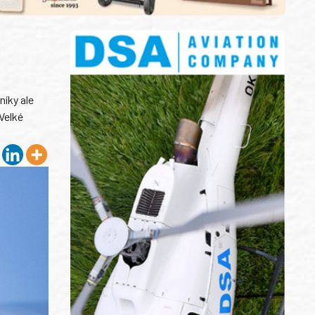
níky ale
Velké