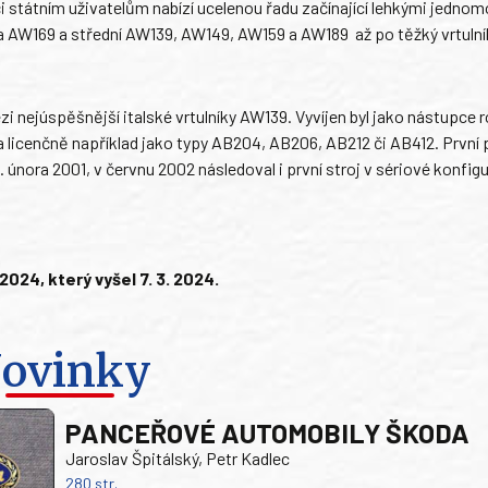
či státním uživatelům nabízí ucelenou řadu začínající lehkými jedno
 a AW169 a střední AW139, AW149, AW159 a AW189 až po těžký vrtulní
zi nejúspěšnější italské vrtulníky AW139. Vyvíjen byl jako nástupce 
la licenčně například jako typy AB204, AB206, AB212 či AB412. První
února 2001, v červnu 2002 následoval i první stroj v sériové konfigu
24, který vyšel 7. 3. 2024.
ovinky
PANCEŘOVÉ AUTOMOBILY ŠKODA
Jaroslav Špitálský, Petr Kadlec
280 str.