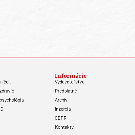
Informácie
níček
Vydavateľstvo
zdravie
Predplatné
psychológia
Archív
.D.
Inzercia
GDPR
Kontakty