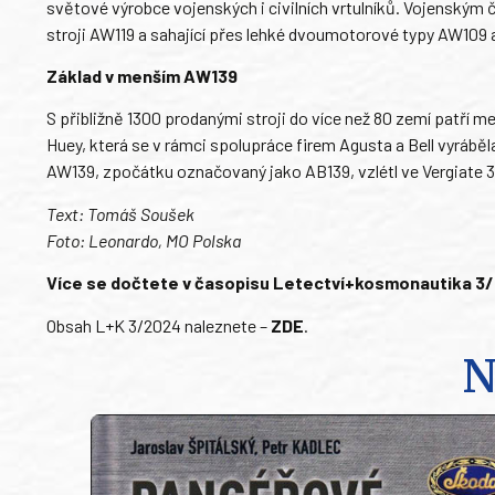
světové výrobce vojenských i civilních vrtulníků. Vojenským 
stroji AW119 a sahající přes lehké dvoumotorové typy AW109
Základ v menším AW139
S přibližně 1300 prodanými stroji do více než 80 zemí patří me
Huey, která se v rámci spolupráce firem Agusta a Bell vyrábě
AW139, zpočátku označovaný jako AB139, vzlétl ve Vergiate 3. 
Text: Tomáš Soušek
Foto: Leonardo, MO Polska
Více se dočtete v časopisu Letectví+kosmonautika 3/20
Obsah L+K 3/2024 naleznete –
ZDE
.
N