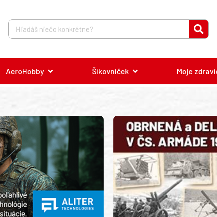
AeroHobby
Šikovníček
Moje zdravi