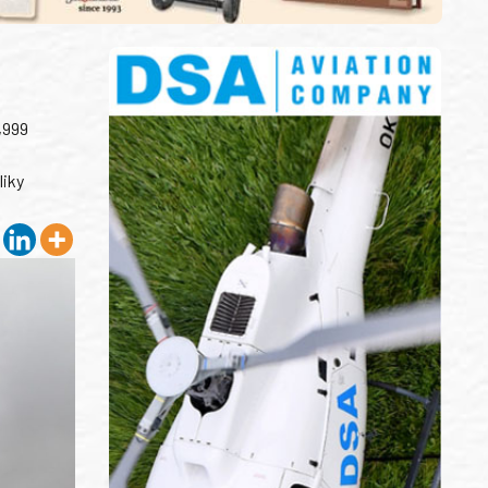
,999
liky