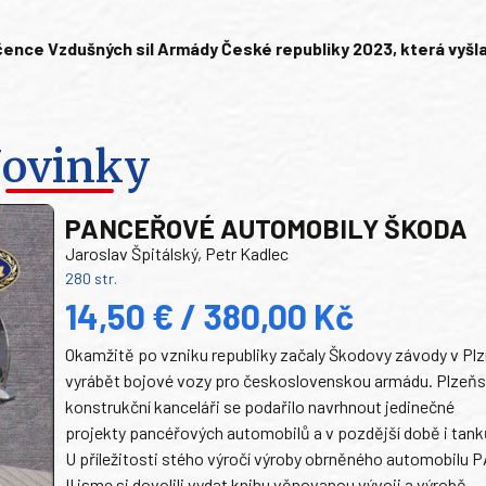
ence Vzdušných sil Armády České republiky 2023, která vyšla 
ovinky
PANCEŘOVÉ AUTOMOBILY ŠKODA
Jaroslav Špitálský, Petr Kadlec
280 str.
14,50 € / 380,00 Kč
Okamžitě po vzniku republiky začaly Škodovy závody v Plz
vyrábět bojové vozy pro československou armádu. Plzeň
konstrukční kanceláři se podařilo navrhnout jedinečné
projekty pancéřových automobilů a v pozdější době i tank
U příležitosti stého výročí výroby obrněného automobilu P
II jsme si dovolili vydat knihu věnovanou vývoji a výrobě