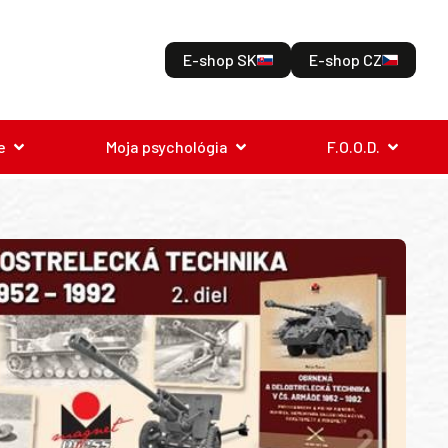
E-shop SK
E-shop CZ
e
Moja psychológia
F.O.O.D.