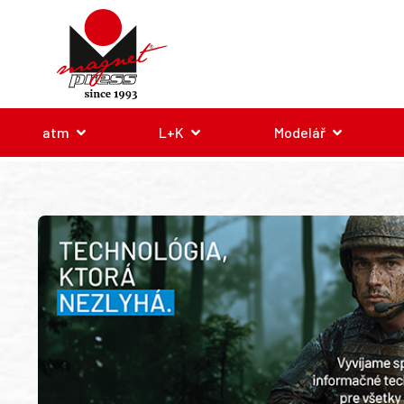
atm
L+K
Modelář