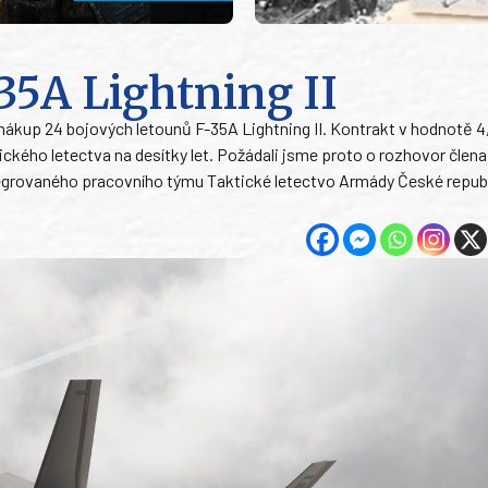
35A Lightning II
a nákup 24 bojových letounů F-35A Lightning II. Kontrakt v hodnotě 4
ického letectva na desítky let. Požádali jsme proto o rozhovor člena
egrovaného pracovního týmu Taktické letectvo Armády České repub