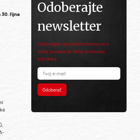
Odoberajte
30. října
newsletter
Odoberajte najnovšie informácie o
našej ponuke do Vašej emailovej
schránky.
Odoberať
ni
ské
ů.
A-